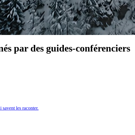
és par des
guides-conférenciers
i savent les raconter.