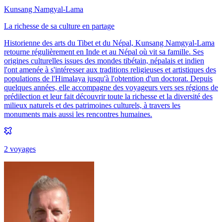
Kunsang Namgyal-Lama
La richesse de sa culture en partage
Historienne des arts du Tibet et du Népal, Kunsang Namgyal-Lama
retourne régulièrement en Inde et au Népal où vit sa famille. Ses
origines culturelles issues des mondes tibétain, népalais et indien
l'ont amenée à s'intéresser aux traditions religieuses et artistiques des
populations de l'Himalaya jusqu'à l'obtention d'un doctorat. Depuis
quelques années, elle accompagne des voyageurs vers ses régions de
prédilection et leur fait découvrir toute la richesse et la diversité des
milieux naturels et des patrimoines culturels, à travers les
monuments mais aussi les rencontres humaines.
2
voyage
s