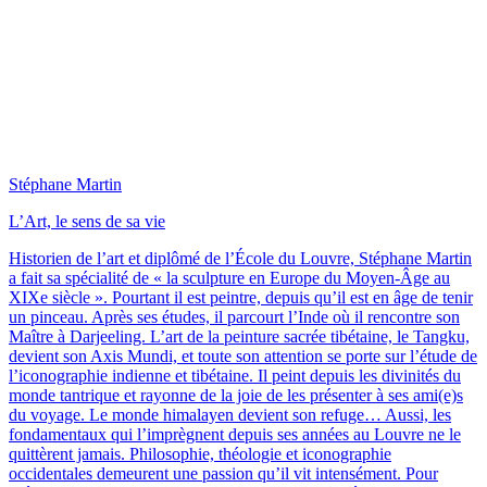
Stéphane Martin
L’Art, le sens de sa vie
Historien de l’art et diplômé de l’École du Louvre, Stéphane Martin
a fait sa spécialité de « la sculpture en Europe du Moyen-Âge au
XIXe siècle ». Pourtant il est peintre, depuis qu’il est en âge de tenir
un pinceau. Après ses études, il parcourt l’Inde où il rencontre son
Maître à Darjeeling. L’art de la peinture sacrée tibétaine, le Tangku,
devient son Axis Mundi, et toute son attention se porte sur l’étude de
l’iconographie indienne et tibétaine. Il peint depuis les divinités du
monde tantrique et rayonne de la joie de les présenter à ses ami(e)s
du voyage. Le monde himalayen devient son refuge… Aussi, les
fondamentaux qui l’imprègnent depuis ses années au Louvre ne le
quittèrent jamais. Philosophie, théologie et iconographie
occidentales demeurent une passion qu’il vit intensément. Pour