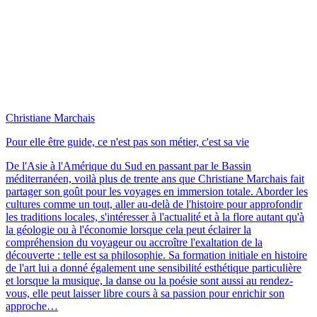
Christiane Marchais
Pour elle être guide, ce n'est pas son métier, c'est sa vie
De l'Asie à l'Amérique du Sud en passant par le Bassin
méditerranéen, voilà plus de trente ans que Christiane Marchais fait
partager son goût pour les voyages en immersion totale. Aborder les
cultures comme un tout, aller au-delà de l'histoire pour approfondir
les traditions locales, s'intéresser à l'actualité et à la flore autant qu'à
la géologie ou à l'économie lorsque cela peut éclairer la
compréhension du voyageur ou accroître l'exaltation de la
découverte : telle est sa philosophie. Sa formation initiale en histoire
de l'art lui a donné également une sensibilité esthétique particulière
et lorsque la musique, la danse ou la poésie sont aussi au rendez-
vous, elle peut laisser libre cours à sa passion pour enrichir son
approche…