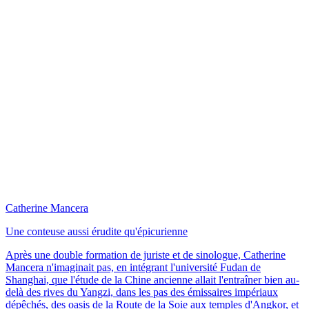
Catherine Mancera
Une conteuse aussi érudite qu'épicurienne
Après une double formation de juriste et de sinologue, Catherine
Mancera n'imaginait pas, en intégrant l'université Fudan de
Shanghai, que l'étude de la Chine ancienne allait l'entraîner bien au-
delà des rives du Yangzi, dans les pas des émissaires impériaux
dépêchés, des oasis de la Route de la Soie aux temples d'Angkor, et