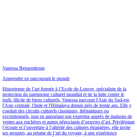
Vanessa Bensemhoun
Apprendre en parcourant le monde
Historienne de l’art formée à l’Ecole du Louvre, spécialiste de la
protection du patrimoine culturel mondial et de la lutte contre le
trafic illicite de biens culturels, Vanessa parcourt l'Asie du Sud-est,
l'Asie centrale, l'Inde et l'Himalaya depuis près de trente ans. Elle y
conduit des circuits culturels classiques, thématiques ou
exceptionnels, tout en apportant son expertise auprès de maisons de
ventes aux enchères et autres négociants d’oeuvres d’art. Privilégiant
l’écoute et l’ouverture à l’altérité des cultures étrangères, elle invite
ses groupes, au prisme de l’art du voyage, à une expérience