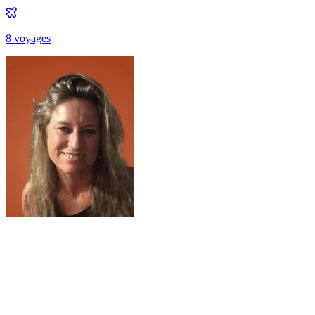
8
voyage
s