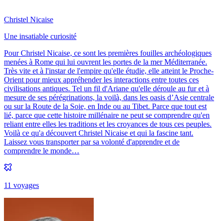
Christel Nicaise
Une insatiable curiosité
Pour Christel Nicaise, ce sont les premières fouilles archéologiques
menées à Rome qui lui ouvrent les portes de la mer Méditerranée.
Très vite et à l'instar de l'empire qu'elle étudie, elle atteint le Proche-
Orient pour mieux appréhender les interactions entre toutes ces
civilisations antiques. Tel un fil d'Ariane qu'elle déroule au fur et à
mesure de ses pérégrinations, la voilà, dans les oasis d’Asie centrale
ou sur la Route de la Soie, en Inde ou au Tibet. Parce que tout est
lié, parce que cette histoire millénaire ne peut se comprendre qu'en
reliant entre elles les traditions et les croyances de tous ces peuples.
Voilà ce qu'a découvert Christel Nicaise et qui la fascine tant.
Laissez vous transporter par sa volonté d'apprendre et de
comprendre le monde…
11
voyage
s