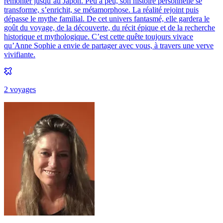
remonter jusqu’au Japon. Peu à peu, son histoire personnelle se
transforme, s’enrichit, se métamorphose. La réalité rejoint puis
dépasse le mythe familial. De cet univers fantasmé, elle gardera le
goût du voyage, de la découverte, du récit épique et de la recherche
historique et mythologique. C’est cette quête toujours vivace
qu’Anne Sophie a envie de partager avec vous, à travers une verve
vivifiante.
2
voyage
s