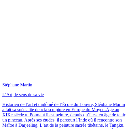
Stéphane Martin
L’Art, le sens de sa vie
Historien de l’art et diplômé de l’École du Louvre, Stéphane Martin
a fait sa spécialité de « la sculpture en Europe du Moyen-Âge au
XIXe siècle ». Pourtant il est peintre, depuis qu’il est en âge de tenir
un pinceau. Après ses études, il parcourt l’Inde où il rencontre son
Maître à Darjeeling. L’art de la peinture sacrée tibétaine, le Tangku,