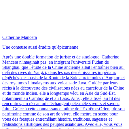
Catherine Mancera
Une conteuse aussi érudite qu'épicurienne
Après une double formation de juriste et de sinologue, Catherine
Mancera n'imaginait pas, en intégrant l'université Fudan de
Shanghai, que l'étude de la Chine ancienne allait l'entraîner bien au-
delà des rives du Yangzi, dans les pas des émissaires impériaux
dépêchés, des oasis de la Route de la Soie aux temples d'Angkor, et
des royaumes himalayens aux volcans de Java. Guidée par leurs
récits à la découverte des civilisations nées au carrefour de la Chine
et du monde indien, elle a longtemps vécu en Asie du Sud-Est,
notamment au Cambodge et au Laos. Ainsi, elle a tissé, au fil des
rencontres, un réseau où s’échangent pêle-mêle savoirs et savoir-
faire. Grâce à cette connaissance intime de l'Extrême-Orient, de son
patrimoine comme de son art de vivre, elle mettra en scène pour
vous des fresques entremêlant histoire, traditions, sagesses et
réalisations artistiques des peuples asiatiques. Avec elle, vous vous