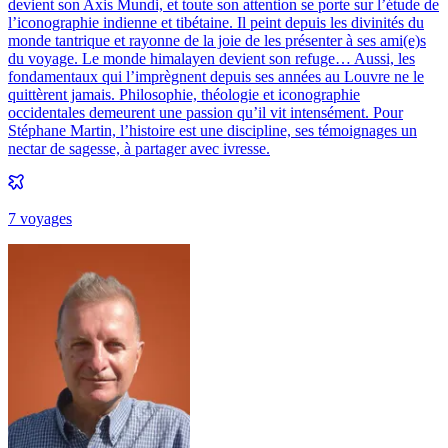
devient son Axis Mundi, et toute son attention se porte sur l’étude de
l’iconographie indienne et tibétaine. Il peint depuis les divinités du
monde tantrique et rayonne de la joie de les présenter à ses ami(e)s
du voyage. Le monde himalayen devient son refuge… Aussi, les
fondamentaux qui l’imprègnent depuis ses années au Louvre ne le
quittèrent jamais. Philosophie, théologie et iconographie
occidentales demeurent une passion qu’il vit intensément. Pour
Stéphane Martin, l’histoire est une discipline, ses témoignages un
nectar de sagesse, à partager avec ivresse.
7
voyage
s