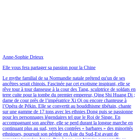
Anne-Sophie Drieux
Elle vous fera partager sa passion pour la Chine
Le mythe familial de sa Normandie natale prétend qu'un de ses
ancêtres serait chinois. Fascinée par cet exotisme inspirant, elle se
rêve tour à tour danseuse à la cour des Tang, sculptrice de soldats en
terre cuite pour la tombe du premier empereur, Qing Shi Huang Di ;
dame de cour près de l’impératrice Xi Qi ou encore chanteuse à
l’Opéra de Pékin. Elle se convertit au bouddhisme tibétain, chante
sur une gamme de 17 tons avec les ethnies Dong puis se passionne
pour les personnages légendaires tel que le Roi de Singe. En
accompagnant son ancêtre, elle se perd durant la longue marche en
continuant plus au sud, vers les contrées « barbares » des minorités
ethniques, poursuit son périple en Asie du Sud-Est avant de