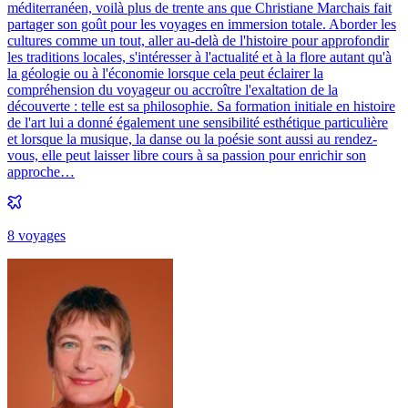
méditerranéen, voilà plus de trente ans que Christiane Marchais fait
partager son goût pour les voyages en immersion totale. Aborder les
cultures comme un tout, aller au-delà de l'histoire pour approfondir
les traditions locales, s'intéresser à l'actualité et à la flore autant qu'à
la géologie ou à l'économie lorsque cela peut éclairer la
compréhension du voyageur ou accroître l'exaltation de la
découverte : telle est sa philosophie. Sa formation initiale en histoire
de l'art lui a donné également une sensibilité esthétique particulière
et lorsque la musique, la danse ou la poésie sont aussi au rendez-
vous, elle peut laisser libre cours à sa passion pour enrichir son
approche…
8
voyage
s