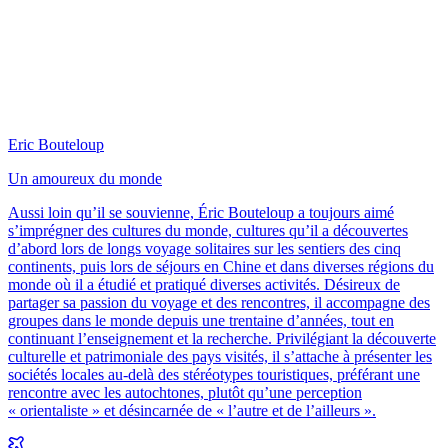
Eric Bouteloup
Un amoureux du monde
Aussi loin qu’il se souvienne, Éric Bouteloup a toujours aimé
s’imprégner des cultures du monde, cultures qu’il a découvertes
d’abord lors de longs voyage solitaires sur les sentiers des cinq
continents, puis lors de séjours en Chine et dans diverses régions du
monde où il a étudié et pratiqué diverses activités. Désireux de
partager sa passion du voyage et des rencontres, il accompagne des
groupes dans le monde depuis une trentaine d’années, tout en
continuant l’enseignement et la recherche. Privilégiant la découverte
culturelle et patrimoniale des pays visités, il s’attache à présenter les
sociétés locales au-delà des stéréotypes touristiques, préférant une
rencontre avec les autochtones, plutôt qu’une perception
« orientaliste » et désincarnée de « l’autre et de l’ailleurs ».