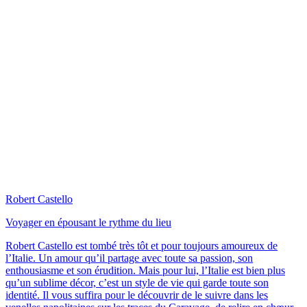
Robert Castello
Voyager en épousant le rythme du lieu
Robert Castello est tombé très tôt et pour toujours amoureux de
l’Italie. Un amour qu’il partage avec toute sa passion, son
enthousiasme et son érudition. Mais pour lui, l’Italie est bien plus
qu’un sublime décor, c’est un style de vie qui garde toute son
identité. Il vous suffira pour le découvrir de le suivre dans les