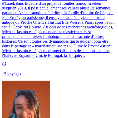
d'Israël, dans le cadre d'un projet de fouilles franco-israélien
jusqu’en 2019, il pose actuellement ses valises plusieurs semaines
par an en Arabie saoudite où il dirige la fouille d’un site de l’âge du
Fer. En région parisienne, il enseigne l'archéologie et l'histoire
antique du Proche Orient à l'Institut Elie Wiesel à Paris, après l'avoir
fait à l'École du Louvre. Au delà de ses recherches archéologiques,
Michaël Jasmin est également artiste plasticien et c'est
principalement à travers la photographie qu'il raconte d'autres
histoires. Ce sont toutes ces dynamiques qui le guident pour être
dans le partage et « marcheur d'histoires ». Outre le Proche-Orient,
Michael Jasmin est également spécialiste des destinations comme
l'Italie, le Royaume-Uni, le Portugal, la Turquie…
15
voyage
s