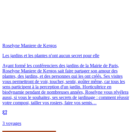
Roselyne Maniere de Kergos
Les jardins et les plantes n'ont aucun secret pour elle
Ayant formé les conférenciers des jardins de la Mairie de Paris,
Roselyne Maniere de Kergos sait faire partager son amour des
plantes, des jardins, et des personnes qui les ont créés. Ses visites
vous permettront de voir, toucher, sentir, goûter même, car tous les
sens participent à la perception d'un jardin. Horticultrice en
biodynamie pendant de nombreuses années, Roselyne vous révélera
aussi, si vous le souhaitez, ses secrets de jardinage : comment réussir
votre compost, tailler vos rosiers, faire vos semis…
3
voyage
s