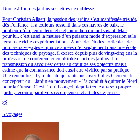
Donne à l'art des jardins ses lettres de noblesse
Pour Christian Allaert, la passion des jardins s’est manifestée très tôt,
dès l’enfance. Il a toujours ressenti dans ces havres de paix, le
bonheur d’être, entre terre et ciel, au milieu du tout vivant. Mais
pour lui, c’est aussi la matière d’un puissant mode d’expression et le
terrain de riches expérimentations. Après des études horticoles, de
nombreux voyages et quinze années d’enseignement dans une école
des techniques du paysage, il exerce depuis plus de vingt-cinq ans la
profession de conférencier en histoire et art des jardins. La
transmission du savoir est certes au cœur de ses objectifs mais il
estime que la connaissance doit aussi être vivifiée par sa pratique.
Une rencontre : il y a plus de quarante ans, avec Gilles Clément, le
concepteur du « Jardin en mouvement » l’a conduit à quitter le Nord
pour la Creuse. C’est là qu’il conçoit depuis trente ans son propre
jardin, reconnu par divers récompenses et articles de presse.
5
voyage
s