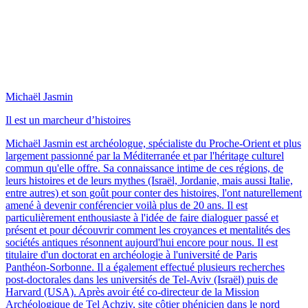
Michaël Jasmin
Il est un marcheur d’histoires
Michaël Jasmin est archéologue, spécialiste du Proche-Orient et plus
largement passionné par la Méditerranée et par l'héritage culturel
commun qu'elle offre. Sa connaissance intime de ces régions, de
leurs histoires et de leurs mythes (Israël, Jordanie, mais aussi Italie,
entre autres) et son goût pour conter des histoires, l'ont naturellement
amené à devenir conférencier voilà plus de 20 ans. Il est
particulièrement enthousiaste à l'idée de faire dialoguer passé et
présent et pour découvrir comment les croyances et mentalités des
sociétés antiques résonnent aujourd'hui encore pour nous. Il est
titulaire d'un doctorat en archéologie à l'université de Paris
Panthéon-Sorbonne. Il a également effectué plusieurs recherches
post-doctorales dans les universités de Tel-Aviv (Israël) puis de
Harvard (USA). Après avoir été co-directeur de la Mission
Archéologique de Tel Achziv, site côtier phénicien dans le nord