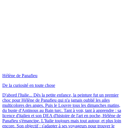
Hélène de Panafieu
De la curiosité en toute chose
D'abord l'Italie... Dès la petite enfance, la peinture fut un premier
choc pour Hélène de Panafieu qui n'a jamais oublié les ailes
multicolores des anges. Puis le Louvre tous les dimanches matins,
du buste d'Antinous au Bain turc. Tant à voir, tant à apprendre : sa
licence d'italien et son DEA d'histoire de l'art en poche, Hélène de
Panafieu s'émancipe. L'Italie toujours mais tout autour, et plus loin
encore. Son objectif : s'adapter à ses voyageurs pour trouver le