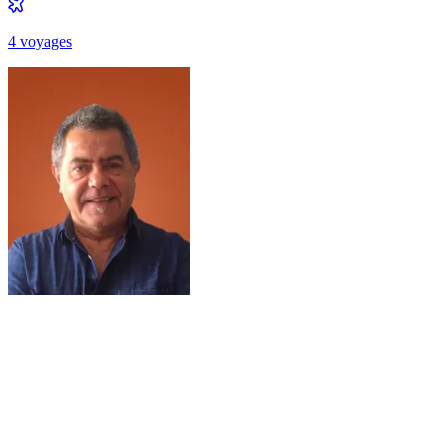
4
voyage
s