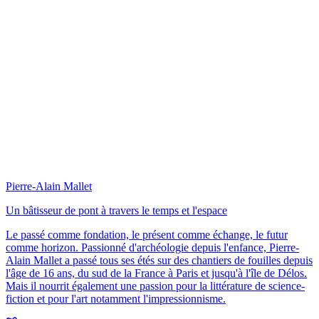
Pierre-Alain Mallet
Un bâtisseur de pont à travers le temps et l'espace
Le passé comme fondation, le présent comme échange, le futur
comme horizon. Passionné d'archéologie depuis l'enfance, Pierre-
Alain Mallet a passé tous ses étés sur des chantiers de fouilles depuis
l'âge de 16 ans, du sud de la France à Paris et jusqu'à l'île de Délos.
Mais il nourrit également une passion pour la littérature de science-
fiction et pour l'art notamment l'impressionnisme.