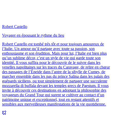
Robert Castello
Voyager en épousant le rythme du lieu
Robert Castello est tombé très tôt et pour toujours amoureux de
l’Italie. Un amour qu’il partage avec toute sa passion, son
enthousiasme et son érudition. Mais pour lui, l’Italie est bien plus
qu’un sublime décor, c’est un style de vie qui garde toute son
identité. Il vous suffira pour le découvrir de le suivre dans les
venelles napolitaines sur les traces du Caravage, de relire en chœur
des passages de l’Éneide dans l’antre de la sibylle de Cumes, de
marcher ensemble dans les pas du prince Salina dans les palais des
guépards siciliens, ou tout simplement de partager une succulente
mozzarella di buffala devant les temples grecs de Paestum. Il vous
invite à découvrir ces destinations en adoptant la philosophie des
voyageurs du Grand Tour qui surent se cultiver au contact d’un
patrimoine unique et exceptionnel, tout en restant attentifs et
sensibles aux merveilleuses manifestations de la vie quotidienne.