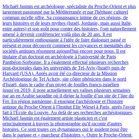
Michaël Jasmin est archéologue, spécialiste du Proche-Orient et plus
largement passionné par la Méditerranée et par l'héritage culturel
commun qu'elle offre. Sa connaissance intime de ces régions, de
leurs histoires et de leurs mythes (Israël, Jordanie, mais aussi Italie,
entre autres) et son goût pour conter des histoires, l'ont naturellement
amené à devenir conférencier voilà plus de 20 ans. Il est
particulièrement enthousiaste à l'idée de faire dialoguer passé et
présent et pour découvrir comment les croyances et mentalités des
sociétés antiques résonnent aujourd'hui encore pour nous. Il est
titulaire d'un doctorat en archéologie à l'université de Paris
Panthéon-Sorbonne. Il a également effectué plusieurs recherches
post-doctorales dans les universités de Tel-Aviv (Israël) puis de
Harvard (USA). Après avoir été co-directeur de la Mission
Archéologique de Tel Achziv, site côtier phénicien dans le nord
d'Israël, dans le cadre d'un projet de fouilles franco-israélien
jusqu’en 2019, il pose actuellement ses valises plusieurs semaines
par an en Arabie saoudite où il dirige la fouille d’un site de l’âge du
Fer. En région parisienne, il enseigne l'archéologie et l'histoire
antique du Proche Orient à l'Institut Elie Wiesel à Paris, après l'avoir
fait à l'École du Louvre. Au delà de ses recherches archéologiques,
Michaël Jasmin est également artiste plasticien et c'est
principalement à travers la photographie qu'il raconte d'autres
histoires. Ce sont toutes ces dynamiques qui le guident pour être
dans le partage et « marcheur d'histoires ». Outre le Proche-Orient,