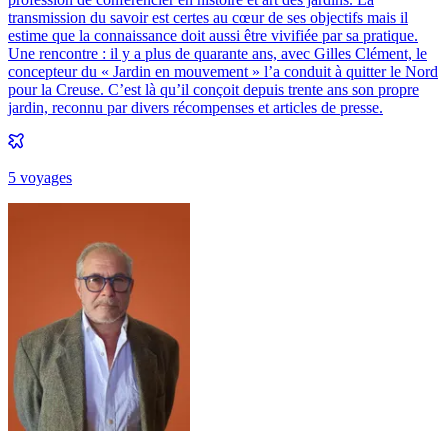
transmission du savoir est certes au cœur de ses objectifs mais il
estime que la connaissance doit aussi être vivifiée par sa pratique.
Une rencontre : il y a plus de quarante ans, avec Gilles Clément, le
concepteur du « Jardin en mouvement » l’a conduit à quitter le Nord
pour la Creuse. C’est là qu’il conçoit depuis trente ans son propre
jardin, reconnu par divers récompenses et articles de presse.
5
voyage
s