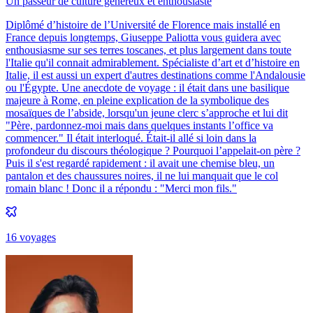
Un passeur de culture généreux et enthousiaste
Diplômé d’histoire de l’Université de Florence mais installé en
France depuis longtemps, Giuseppe Paliotta vous guidera avec
enthousiasme sur ses terres toscanes, et plus largement dans toute
l'Italie qu'il connait admirablement. Spécialiste d’art et d’histoire en
Italie, il est aussi un expert d'autres destinations comme l'Andalousie
ou l'Égypte. Une anecdote de voyage : il était dans une basilique
majeure à Rome, en pleine explication de la symbolique des
mosaïques de l’abside, lorsqu'un jeune clerc s’approche et lui dit
"Père, pardonnez-moi mais dans quelques instants l’office va
commencer." Il était interloqué. Était-il allé si loin dans la
profondeur du discours théologique ? Pourquoi l’appelait-on père ?
Puis il s'est regardé rapidement : il avait une chemise bleu, un
pantalon et des chaussures noires, il ne lui manquait que le col
romain blanc ! Donc il a répondu : "Merci mon fils."
16
voyage
s