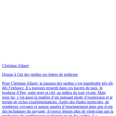
Christian Allaert
Donne à l'art des jardins ses lettres de noblesse
Pour Christian Allaert, la passion des jardins s’est manifestée très tôt,
dès l’enfance. Il a toujours ressenti dans ces havres de paix, le
bonheur d’être, entre terre et ciel, au milieu du tout vivant. Mais
pour lui, c’est aussi la matière d’un puissant mode d’expression et le
terrain de riches expérimentations. Après des études horticoles, de
nombreux voyages et quinze années d’enseignement dans une école
des techniques du paysage, il exerce depuis plus de vingt-cinq ans la
profession de conférencier en histoire et art des jardins. La