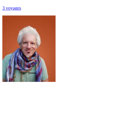
3
voyage
s