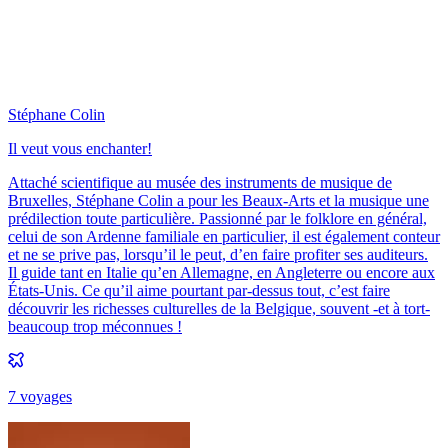
Stéphane Colin
Il veut vous enchanter!
Attaché scientifique au musée des instruments de musique de
Bruxelles, Stéphane Colin a pour les Beaux-Arts et la musique une
prédilection toute particulière. Passionné par le folklore en général,
celui de son Ardenne familiale en particulier, il est également conteur
et ne se prive pas, lorsqu’il le peut, d’en faire profiter ses auditeurs.
Il guide tant en Italie qu’en Allemagne, en Angleterre ou encore aux
États-Unis. Ce qu’il aime pourtant par-dessus tout, c’est faire
découvrir les richesses culturelles de la Belgique, souvent -et à tort-
beaucoup trop méconnues !
7
voyage
s