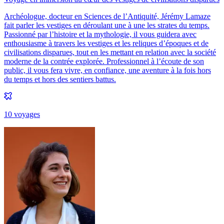
Archéologue, docteur en Sciences de l’Antiquité, Jérémy Lamaze
fait parler les vestiges en déroulant une à une les strates du temps.
Passionné par l’histoire et la mythologie, il vous guidera avec
enthousiasme à travers les vestiges et les reliques d’époques et de
civilisations disparues, tout en les mettant en relation avec la société
moderne de la contrée explorée. Professionnel à l’écoute de son
public, il vous fera vivre, en confiance, une aventure à la fois hors
du temps et hors des sentiers battus.
10
voyage
s