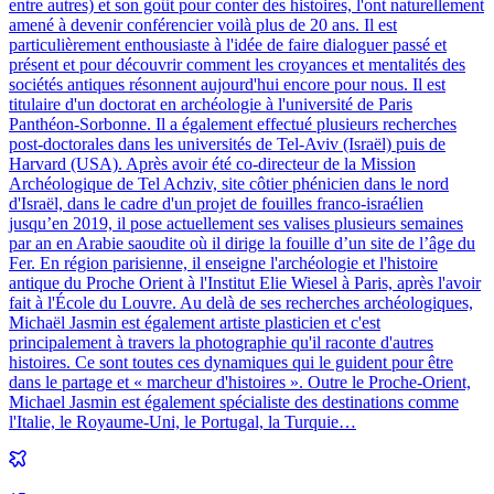
entre autres) et son goût pour conter des histoires, l'ont naturellement
amené à devenir conférencier voilà plus de 20 ans. Il est
particulièrement enthousiaste à l'idée de faire dialoguer passé et
présent et pour découvrir comment les croyances et mentalités des
sociétés antiques résonnent aujourd'hui encore pour nous. Il est
titulaire d'un doctorat en archéologie à l'université de Paris
Panthéon-Sorbonne. Il a également effectué plusieurs recherches
post-doctorales dans les universités de Tel-Aviv (Israël) puis de
Harvard (USA). Après avoir été co-directeur de la Mission
Archéologique de Tel Achziv, site côtier phénicien dans le nord
d'Israël, dans le cadre d'un projet de fouilles franco-israélien
jusqu’en 2019, il pose actuellement ses valises plusieurs semaines
par an en Arabie saoudite où il dirige la fouille d’un site de l’âge du
Fer. En région parisienne, il enseigne l'archéologie et l'histoire
antique du Proche Orient à l'Institut Elie Wiesel à Paris, après l'avoir
fait à l'École du Louvre. Au delà de ses recherches archéologiques,
Michaël Jasmin est également artiste plasticien et c'est
principalement à travers la photographie qu'il raconte d'autres
histoires. Ce sont toutes ces dynamiques qui le guident pour être
dans le partage et « marcheur d'histoires ». Outre le Proche-Orient,
Michael Jasmin est également spécialiste des destinations comme
l'Italie, le Royaume-Uni, le Portugal, la Turquie…