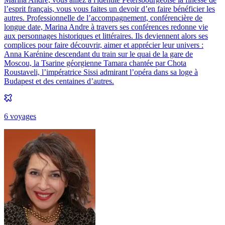
l’esprit français, vous vous faites un devoir d’en faire bénéficier les
autres. Professionnelle de l’accompagnement, conférencière de
longue date, Marina Andre à travers ses conférences redonne vie
aux personnages historiques et littéraires. Ils deviennent alors ses
complices pour faire découvrir, aimer et apprécier leur univers :
Anna Karénine descendant du train sur le quai de la gare de
Moscou, la Tsarine géorgienne Tamara chantée par Chota
Roustaveli, l’impératrice Sissi admirant l’opéra dans sa loge à
Budapest et des centaines d’autres.
6
voyage
s