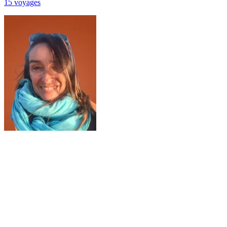
15
voyage
s