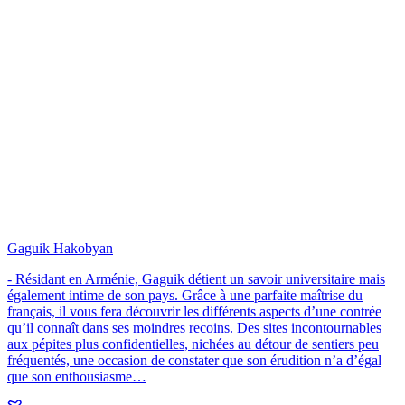
Gaguik Hakobyan
- Résidant en Arménie, Gaguik détient un savoir universitaire mais
également intime de son pays. Grâce à une parfaite maîtrise du
français, il vous fera découvrir les différents aspects d’une contrée
qu’il connaît dans ses moindres recoins. Des sites incontournables
aux pépites plus confidentielles, nichées au détour de sentiers peu
fréquentés, une occasion de constater que son érudition n’a d’égal
que son enthousiasme…