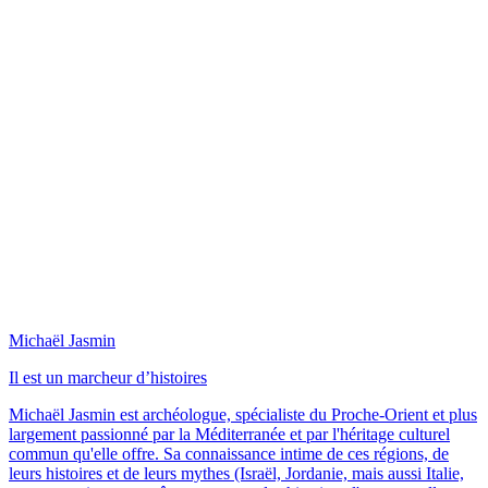
Michaël Jasmin
Il est un marcheur d’histoires
Michaël Jasmin est archéologue, spécialiste du Proche-Orient et plus
largement passionné par la Méditerranée et par l'héritage culturel
commun qu'elle offre. Sa connaissance intime de ces régions, de
leurs histoires et de leurs mythes (Israël, Jordanie, mais aussi Italie,