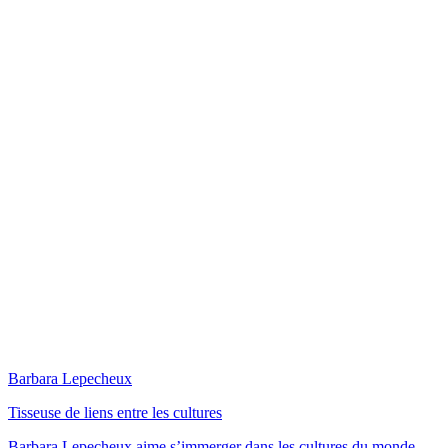
Barbara Lepecheux
Tisseuse de liens entre les cultures
Barbara Lepecheux aime s’immerger dans les cultures du monde.