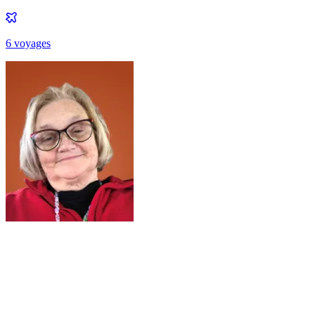
6
voyage
s