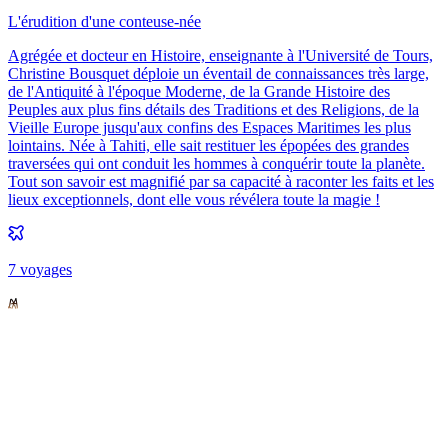
L'érudition d'une conteuse-née
Agrégée et docteur en Histoire, enseignante à l'Université de Tours,
Christine Bousquet déploie un éventail de connaissances très large,
de l'Antiquité à l'époque Moderne, de la Grande Histoire des
Peuples aux plus fins détails des Traditions et des Religions, de la
Vieille Europe jusqu'aux confins des Espaces Maritimes les plus
lointains. Née à Tahiti, elle sait restituer les épopées des grandes
traversées qui ont conduit les hommes à conquérir toute la planète.
Tout son savoir est magnifié par sa capacité à raconter les faits et les
lieux exceptionnels, dont elle vous révélera toute la magie !
7
voyage
s