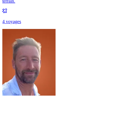
terrain.
4
voyage
s