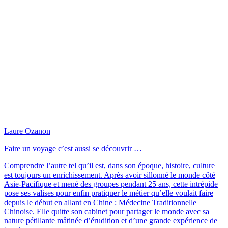
Laure Ozanon
Faire un voyage c’est aussi se découvrir …
Comprendre l’autre tel qu’il est, dans son époque, histoire, culture
est toujours un enrichissement. Après avoir sillonné le monde côté
Asie-Pacifique et mené des groupes pendant 25 ans, cette intrépide
pose ses valises pour enfin pratiquer le métier qu’elle voulait faire
depuis le début en allant en Chine : Médecine Traditionnelle
Chinoise. Elle quitte son cabinet pour partager le monde avec sa
nature pétillante mâtinée d’érudition et d’une grande expérience de