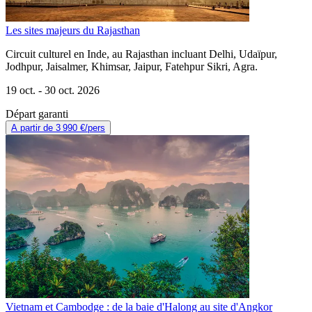
Les sites majeurs du Rajasthan
Circuit culturel en Inde, au Rajasthan incluant Delhi, Udaïpur,
Jodhpur, Jaisalmer, Khimsar, Jaipur, Fatehpur Sikri, Agra.
19 oct. -
30 oct. 2026
Départ garanti
A partir de
3 990 €
/pers
Vietnam et Cambodge : de la baie d'Halong au site d'Angkor