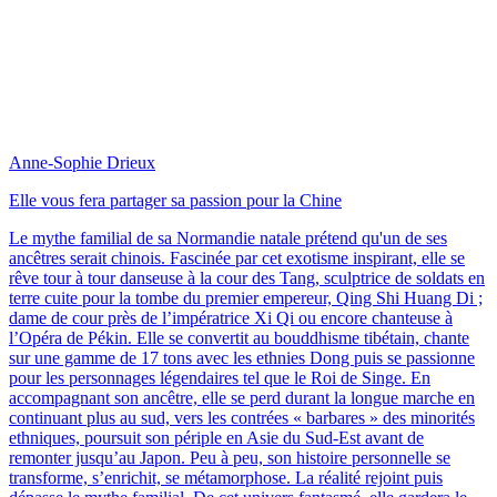
Anne-Sophie Drieux
Elle vous fera partager sa passion pour la Chine
Le mythe familial de sa Normandie natale prétend qu'un de ses
ancêtres serait chinois. Fascinée par cet exotisme inspirant, elle se
rêve tour à tour danseuse à la cour des Tang, sculptrice de soldats en
terre cuite pour la tombe du premier empereur, Qing Shi Huang Di ;
dame de cour près de l’impératrice Xi Qi ou encore chanteuse à
l’Opéra de Pékin. Elle se convertit au bouddhisme tibétain, chante
sur une gamme de 17 tons avec les ethnies Dong puis se passionne
pour les personnages légendaires tel que le Roi de Singe. En
accompagnant son ancêtre, elle se perd durant la longue marche en
continuant plus au sud, vers les contrées « barbares » des minorités
ethniques, poursuit son périple en Asie du Sud-Est avant de
remonter jusqu’au Japon. Peu à peu, son histoire personnelle se
transforme, s’enrichit, se métamorphose. La réalité rejoint puis