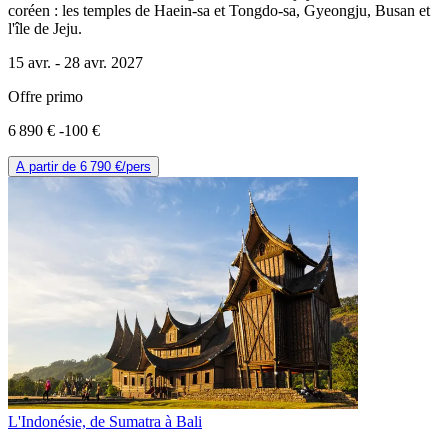
coréen : les temples de Haein-sa et Tongdo-sa, Gyeongju, Busan et
l'île de Jeju.
15 avr. -
28 avr. 2027
Offre primo
6 890 €
-100 €
A partir de
6 790 €
/pers
L'Indonésie, de Sumatra à Bali