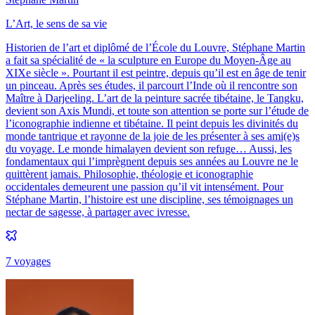
L’Art, le sens de sa vie
Historien de l’art et diplômé de l’École du Louvre, Stéphane Martin
a fait sa spécialité de « la sculpture en Europe du Moyen-Âge au
XIXe siècle ». Pourtant il est peintre, depuis qu’il est en âge de tenir
un pinceau. Après ses études, il parcourt l’Inde où il rencontre son
Maître à Darjeeling. L’art de la peinture sacrée tibétaine, le Tangku,
devient son Axis Mundi, et toute son attention se porte sur l’étude de
l’iconographie indienne et tibétaine. Il peint depuis les divinités du
monde tantrique et rayonne de la joie de les présenter à ses ami(e)s
du voyage. Le monde himalayen devient son refuge… Aussi, les
fondamentaux qui l’imprègnent depuis ses années au Louvre ne le
quittèrent jamais. Philosophie, théologie et iconographie
occidentales demeurent une passion qu’il vit intensément. Pour
Stéphane Martin, l’histoire est une discipline, ses témoignages un
nectar de sagesse, à partager avec ivresse.
7
voyage
s