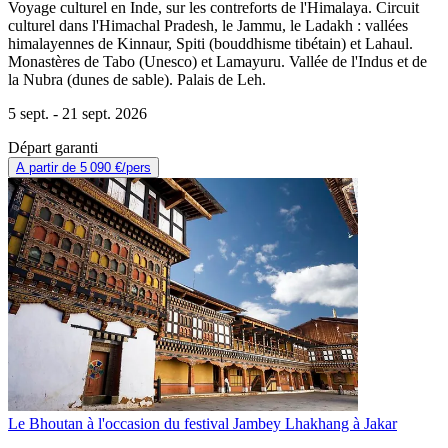
Voyage culturel en Inde, sur les contreforts de l'Himalaya. Circuit
culturel dans l'Himachal Pradesh, le Jammu, le Ladakh : vallées
himalayennes de Kinnaur, Spiti (bouddhisme tibétain) et Lahaul.
Monastères de Tabo (Unesco) et Lamayuru. Vallée de l'Indus et de
la Nubra (dunes de sable). Palais de Leh.
5 sept. -
21 sept. 2026
Départ garanti
A partir de
5 090 €
/pers
Le Bhoutan à l'occasion du festival Jambey Lhakhang à Jakar