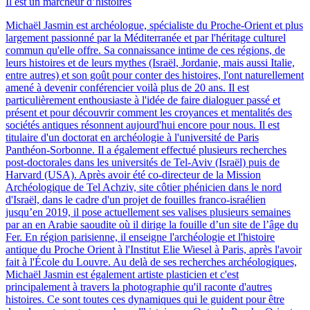
Il est un marcheur d’histoires
Michaël Jasmin est archéologue, spécialiste du Proche-Orient et plus
largement passionné par la Méditerranée et par l'héritage culturel
commun qu'elle offre. Sa connaissance intime de ces régions, de
leurs histoires et de leurs mythes (Israël, Jordanie, mais aussi Italie,
entre autres) et son goût pour conter des histoires, l'ont naturellement
amené à devenir conférencier voilà plus de 20 ans. Il est
particulièrement enthousiaste à l'idée de faire dialoguer passé et
présent et pour découvrir comment les croyances et mentalités des
sociétés antiques résonnent aujourd'hui encore pour nous. Il est
titulaire d'un doctorat en archéologie à l'université de Paris
Panthéon-Sorbonne. Il a également effectué plusieurs recherches
post-doctorales dans les universités de Tel-Aviv (Israël) puis de
Harvard (USA). Après avoir été co-directeur de la Mission
Archéologique de Tel Achziv, site côtier phénicien dans le nord
d'Israël, dans le cadre d'un projet de fouilles franco-israélien
jusqu’en 2019, il pose actuellement ses valises plusieurs semaines
par an en Arabie saoudite où il dirige la fouille d’un site de l’âge du
Fer. En région parisienne, il enseigne l'archéologie et l'histoire
antique du Proche Orient à l'Institut Elie Wiesel à Paris, après l'avoir
fait à l'École du Louvre. Au delà de ses recherches archéologiques,
Michaël Jasmin est également artiste plasticien et c'est
principalement à travers la photographie qu'il raconte d'autres
histoires. Ce sont toutes ces dynamiques qui le guident pour être