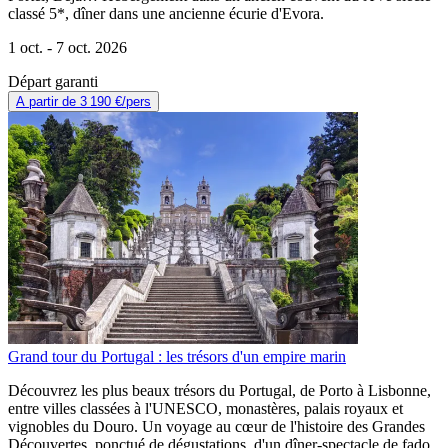
classé 5*, dîner dans une ancienne écurie d'Evora.
1 oct. -
7 oct. 2026
Départ garanti
A partir de
3 190 €
/pers
Grand tour du Portugal : les trésors d'un empire marin
Découvrez les plus beaux trésors du Portugal, de Porto à Lisbonne,
entre villes classées à l'UNESCO, monastères, palais royaux et
vignobles du Douro. Un voyage au cœur de l'histoire des Grandes
Découvertes, ponctué de dégustations, d'un dîner-spectacle de fado