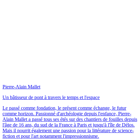
Pierre-Alain Mallet
Un bâtisseur de pont à travers le temps et l'espace
Le passé comme fondation, le présent comme échange, le futur
comme horizon. Passionné d'archéologie depuis l'enfance, Pierre-
Alain Mallet a passé tous ses étés sur des chantiers de fouilles depuis
l'âge de 16 ans, du sud de la France à Paris et jusqu'à l'île de Délos.
Mais il nourrit également une passion pour la littérature de science-
fiction et pour l'art notamment l'impressionnisme.