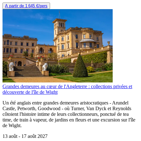
A partir de
1 645 €
/pers
Grandes demeures au cœur de l'Angleterre : collections privées et
découverte de l'île de Wight
Un été anglais entre grandes demeures aristocratiques - Arundel
Castle, Petworth, Goodwood - où Turner, Van Dyck et Reynolds
côtoient l'histoire intime de leurs collectionneurs, ponctué de tea
time, de train à vapeur, de jardins en fleurs et une excursion sur l'île
de Wight.
13 août -
17 août 2027