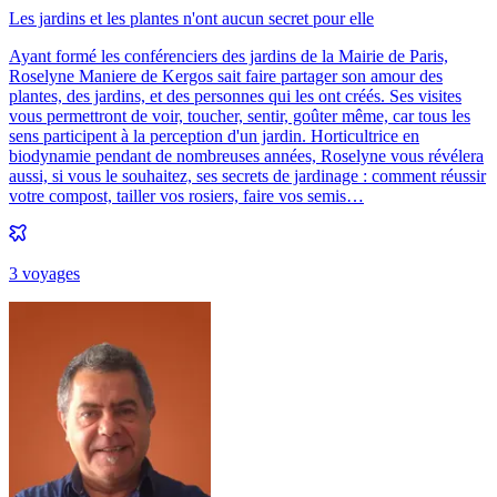
Les jardins et les plantes n'ont aucun secret pour elle
Ayant formé les conférenciers des jardins de la Mairie de Paris,
Roselyne Maniere de Kergos sait faire partager son amour des
plantes, des jardins, et des personnes qui les ont créés. Ses visites
vous permettront de voir, toucher, sentir, goûter même, car tous les
sens participent à la perception d'un jardin. Horticultrice en
biodynamie pendant de nombreuses années, Roselyne vous révélera
aussi, si vous le souhaitez, ses secrets de jardinage : comment réussir
votre compost, tailler vos rosiers, faire vos semis…
3
voyage
s