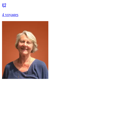
4
voyage
s