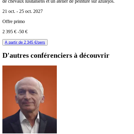
de chevaux lusitaniens et un atelier de peinture sur azulejos.
21 oct. -
25 oct. 2027
Offre primo
2 395 €
-50 €
A partir de
2 345 €
/pers
D'autres conférenciers à
découvrir