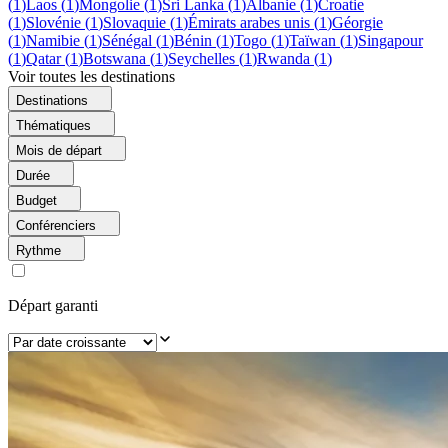
(
1
)
Laos
(
1
)
Mongolie
(
1
)
Sri Lanka
(
1
)
Albanie
(
1
)
Croatie
(
1
)
Slovénie
(
1
)
Slovaquie
(
1
)
Émirats arabes unis
(
1
)
Géorgie
(
1
)
Namibie
(
1
)
Sénégal
(
1
)
Bénin
(
1
)
Togo
(
1
)
Taïwan
(
1
)
Singapour
(
1
)
Qatar
(
1
)
Botswana
(
1
)
Seychelles
(
1
)
Rwanda
(
1
)
Voir toutes les destinations
Destinations
Thématiques
Mois de départ
Durée
Budget
Conférenciers
Rythme
Départ garanti