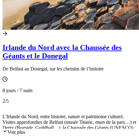
Irlande du Nord avec la Chaussée des
Géants et le Donegal
De Belfast au Donegal, sur les chemins de l’histoire
8 jours / 7 nuits
2
/5
L'Irlande du Nord, entre histoire, nature et patrimoine culturel.
Visites approfondies de Belfast (musée Titanic, murs de la paix…) et
Derry (Bogside, Guildhall…), la Chaussée des Géants (UNESCO),
Voir plus
et le parc national de Glenveagh dans le Donegal. Mais aussi
littérature (musée Seamus Heaney), châteaux, jardins, et traditions