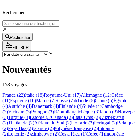
Rechercher
Rechercher
FILTRER
Nouveautés
158
voyage
s
France
(
22
)
Italie
(
18
)
Royaume-Uni
(
17
)
Allemagne
(
12
)
Grèce
(
11
)
Espagne
(
10
)
Maroc
(
7
)
Suisse
(
7
)
Irlande
(
6
)
Chine
(
5
)
Égypte
(
4
)
Autriche
(
4
)
Danemark
(
4
)
Finlande
(
4
)
Suède
(
4
)
Cambodge
(
3
)
Vietnam
(
3
)
Pologne
(
3
)
République tchèque
(
3
)
Japon
(
3
)
Norvège
(
3
)
Turquie
(
3
)
Estonie
(
3
)
Canada
(
2
)
États-Unis
(
2
)
Ouzbékistan
(
2
)
Thaïlande
(
2
)
Afrique du Sud
(
2
)
Hongrie
(
2
)
Portugal
(
2
)
Belgique
(
2
)
Pays-Bas
(
2
)
Islande
(
2
)
Polynésie française
(
2
)
Lituanie
(
2
)
Lettonie
(
2
)
Zimbabwe
(
2
)
Costa Rica
(
1
)
Corée
(
1
)
Indonésie