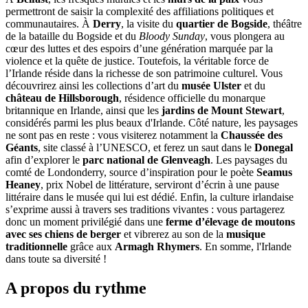
permettront de saisir la complexité des affiliations politiques et
communautaires. À
Derry
, la visite du
quartier de Bogside
, théâtre
de la bataille du Bogside et du
Bloody Sunday
, vous plongera au
cœur des luttes et des espoirs d’une génération marquée par la
violence et la quête de justice. Toutefois, la véritable force de
l’Irlande réside dans la richesse de son patrimoine culturel. Vous
découvrirez ainsi les collections d’art du
musée Ulster
et du
château de Hillsborough
, résidence officielle du monarque
britannique en Irlande, ainsi que les
jardins de Mount Stewart
,
considérés parmi les plus beaux d'Irlande. Côté nature, les paysages
ne sont pas en reste : vous visiterez notamment la
Chaussée des
Géants
, site classé à l’UNESCO, et ferez un saut dans le
Donegal
afin d’explorer le
parc national de Glenveagh
. Les paysages du
comté de Londonderry, source d’inspiration pour le poète
Seamus
Heaney
, prix Nobel de littérature, serviront d’écrin à une pause
littéraire dans le musée qui lui est dédié. Enfin, la culture irlandaise
s’exprime aussi à travers ses traditions vivantes : vous partagerez
donc un moment privilégié dans une
ferme d’élevage de moutons
avec ses chiens de berger
et vibrerez au son de la
musique
traditionnelle
grâce aux
Armagh Rhymers
. En somme, l'Irlande
dans toute sa diversité !
A propos du rythme