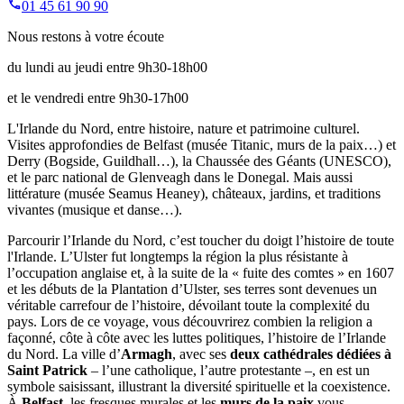
01 45 61 90 90
Nous restons à votre écoute
du lundi au jeudi entre 9h30-18h00
et le vendredi entre 9h30-17h00
L'Irlande du Nord, entre histoire, nature et patrimoine culturel.
Visites approfondies de Belfast (musée Titanic, murs de la paix…) et
Derry (Bogside, Guildhall…), la Chaussée des Géants (UNESCO),
et le parc national de Glenveagh dans le Donegal. Mais aussi
littérature (musée Seamus Heaney), châteaux, jardins, et traditions
vivantes (musique et danse…).
Parcourir l’Irlande du Nord, c’est toucher du doigt l’histoire de toute
l'Irlande. L’Ulster fut longtemps la région la plus résistante à
l’occupation anglaise et, à la suite de la « fuite des comtes » en 1607
et les débuts de la Plantation d’Ulster, ses terres sont devenues un
véritable carrefour de l’histoire, dévoilant toute la complexité du
pays. Lors de ce voyage, vous découvrirez combien la religion a
façonné, côte à côte avec les luttes politiques, l’histoire de l’Irlande
du Nord. La ville d’
Armagh
, avec ses
deux cathédrales dédiées à
Saint Patrick
– l’une catholique, l’autre protestante –, en est un
symbole saisissant, illustrant la diversité spirituelle et la coexistence.
À
Belfast
, les fresques murales et les
murs de la paix
vous