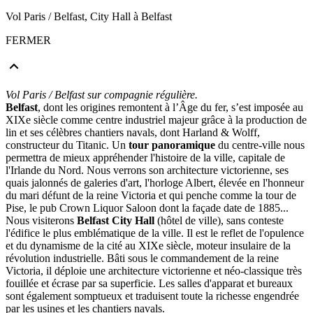
Vol Paris / Belfast, City Hall à Belfast
FERMER
Vol Paris / Belfast sur compagnie régulière.
Belfast
, dont les origines remontent à l’Âge du fer, s’est imposée au
XIXe siècle comme centre industriel majeur grâce à la production de
lin et ses célèbres chantiers navals, dont Harland & Wolff,
constructeur du Titanic. Un
tour panoramique
du centre-ville nous
permettra de mieux appréhender l'histoire de la ville, capitale de
l'Irlande du Nord. Nous verrons son architecture victorienne, ses
quais jalonnés de galeries d'art, l'horloge Albert, élevée en l'honneur
du mari défunt de la reine Victoria et qui penche comme la tour de
Pise, le pub Crown Liquor Saloon dont la façade date de 1885...
Nous visiterons
Belfast City Hall
(hôtel de ville), sans conteste
l'édifice le plus emblématique de la ville. Il est le reflet de l'opulence
et du dynamisme de la cité au XIXe siècle, moteur insulaire de la
révolution industrielle. Bâti sous le commandement de la reine
Victoria, il déploie une architecture victorienne et néo-classique très
fouillée et écrase par sa superficie. Les salles d'apparat et bureaux
sont également somptueux et traduisent toute la richesse engendrée
par les usines et les chantiers navals.