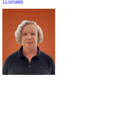
15
voyage
s