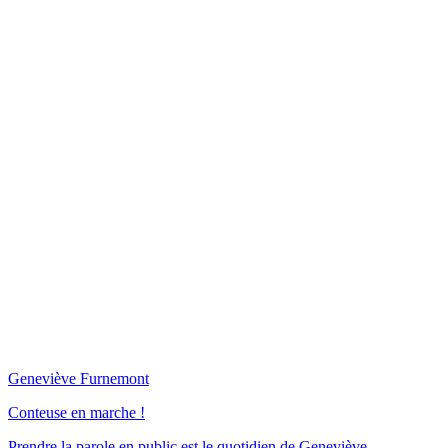
Geneviève Furnemont
Conteuse en marche !
Prendre la parole en public est le quotidien de Geneviève