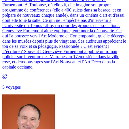
Furnemont. À Toulouse, où elle vit, elle imagine son propre
programme de conférences (elle a 400 sujets dans sa besace, et en
prépare de nouveaux chaque année), dans un cinéma d'art et d'essai
dont elle loue la salle. Ce qui ne l'empêche pas d'intervenir à
l'Université du Temps Libre, ou pour des groupes et associations.
Geneviève Furnemont aime expliquer, entraîner la découverte. Ce
qui l'a poussée vers l'Art Moderne et Contemporain, qu'elle décrypte
dans les musées depuis plus de vingt ans. Ses auditeurs apprécient le
ton de sa voix et sa pédagogie. Passionnée ? C'est évident !
L'écriture ? Souvent ! Geneviève Furnemont a publié un roman
policier sur l'aventure des Marranes au 17ème siècle dans la ville
rose, et deux ouvrages sur l'Art Nouveau et l'Art Déco dans la
capitale occitane.
5
voyage
s