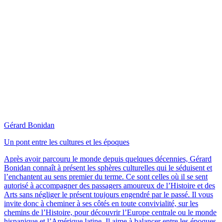
Gérard Bonidan
Un pont entre les cultures et les époques
Après avoir parcouru le monde depuis quelques décennies, Gérard
Bonidan connaît à présent les sphères culturelles qui le séduisent et
l’enchantent au sens premier du terme. Ce sont celles où il se sent
autorisé à accompagner des passagers amoureux de l’Histoire et des
Arts sans négliger le présent toujours engendré par le passé. Il vous
invite donc à cheminer à ses côtés en toute convivialité, sur les
chemins de l’Histoire, pour découvrir l’Europe centrale ou le monde
hispanique et l’Amérique latine. Il aime à balancer entre les époques