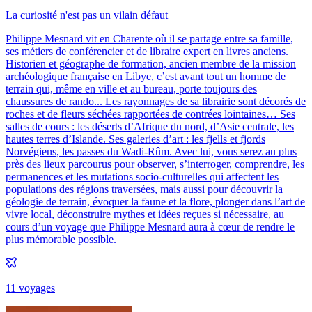
La curiosité n'est pas un vilain défaut
Philippe Mesnard vit en Charente où il se partage entre sa famille,
ses métiers de conférencier et de libraire expert en livres anciens.
Historien et géographe de formation, ancien membre de la mission
archéologique française en Libye, c’est avant tout un homme de
terrain qui, même en ville et au bureau, porte toujours des
chaussures de rando... Les rayonnages de sa librairie sont décorés de
roches et de fleurs séchées rapportées de contrées lointaines… Ses
salles de cours : les déserts d’Afrique du nord, d’Asie centrale, les
hautes terres d’Islande. Ses galeries d’art : les fjells et fjords
Norvégiens, les passes du Wadi-Rûm. Avec lui, vous serez au plus
près des lieux parcourus pour observer, s’interroger, comprendre, les
permanences et les mutations socio-culturelles qui affectent les
populations des régions traversées, mais aussi pour découvrir la
géologie de terrain, évoquer la faune et la flore, plonger dans l’art de
vivre local, déconstruire mythes et idées reçues si nécessaire, au
cours d’un voyage que Philippe Mesnard aura à cœur de rendre le
plus mémorable possible.
11
voyage
s