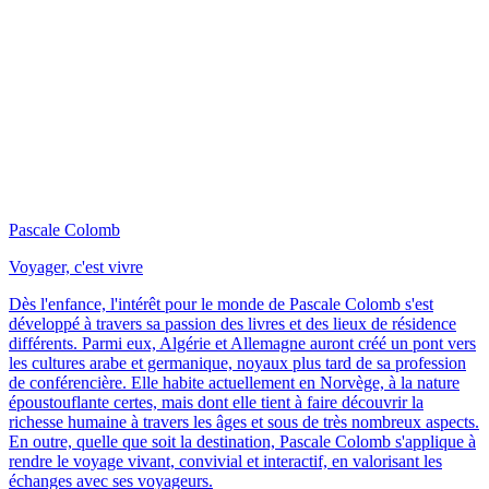
Pascale Colomb
Voyager, c'est vivre
Dès l'enfance, l'intérêt pour le monde de Pascale Colomb s'est
développé à travers sa passion des livres et des lieux de résidence
différents. Parmi eux, Algérie et Allemagne auront créé un pont vers
les cultures arabe et germanique, noyaux plus tard de sa profession
de conférencière. Elle habite actuellement en Norvège, à la nature
époustouflante certes, mais dont elle tient à faire découvrir la
richesse humaine à travers les âges et sous de très nombreux aspects.
En outre, quelle que soit la destination, Pascale Colomb s'applique à
rendre le voyage vivant, convivial et interactif, en valorisant les
échanges avec ses voyageurs.