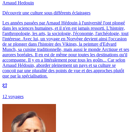
Arnaud Hedouin
Découvrir une culture sous différents éclairages
Les années passées par Arnaud Hédouin à l'université l'ont plongé
dans les sciences humaines, et il n'en est jamais ressorti. L'histoire,
l'anthropologie, les arts, la sociologie, l'économie, l'archéologie, tout
l'intéresse. Avec lui, un voyage en Norvège devient ainsi l'occasion
de se plonger dans l'histoire des Vikings, la peinture d'Edvard
Munch, sa cuisine traditionnelle, mais aussi le monde Arctique et ses
aurores boréales. Il en est de même pour toutes les destinations qu'il
accompagne. Il y en a littéralement pour tous les goûts... Car selon
Arnaud Hédouin, aborder pleinement un pays et sa culture se
conçoit par une pluralité des points de vue et des approches plutôt
que par la spécialisation.
12
voyage
s