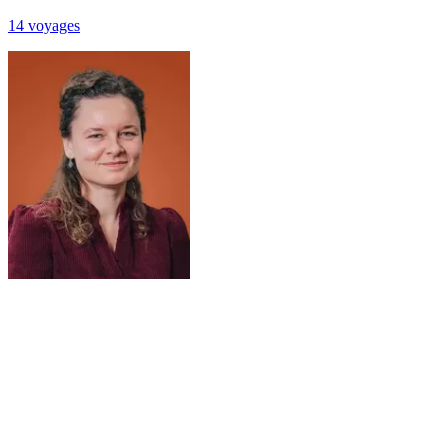
14
voyage
s