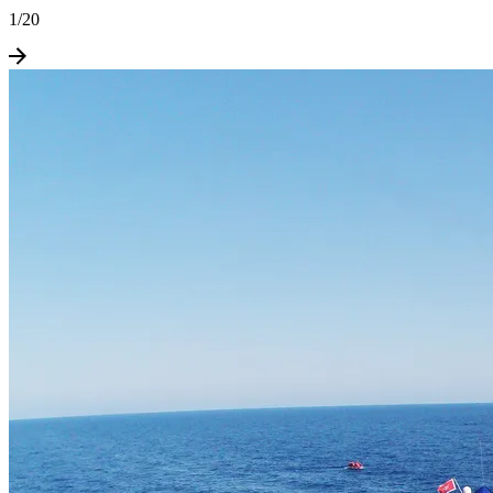
1
/
20