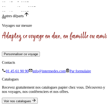
•
03 - 17 août 2027
•
28 sept. - 12 oct. 2027
14 jours
•
02 - 16 nov. 2027
15 jours
•
Autres départs
ou
Sur demande
15 jours
•
15 jours
Voyages sur mesure
15 jours
Personnaliser ce voyage
Contacts
01 45 61 90 90
info@intermedes.com
Par formulaire
Catalogues
Recevez gratuitement nos catalogues papier chez vous. Découvrez-y
nos voyages, nos conférenciers et nos offres.
Voir nos catalogues