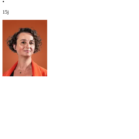
•
15j