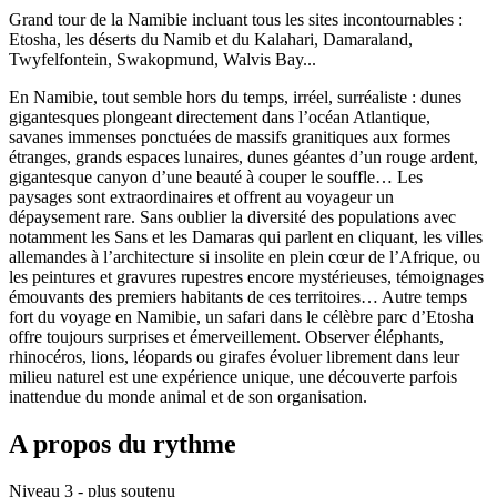
Grand tour de la Namibie incluant tous les sites incontournables :
Etosha, les déserts du Namib et du Kalahari, Damaraland,
Twyfelfontein, Swakopmund, Walvis Bay...
En Namibie, tout semble hors du temps, irréel, surréaliste : dunes
gigantesques plongeant directement dans l’océan Atlantique,
savanes immenses ponctuées de massifs granitiques aux formes
étranges, grands espaces lunaires, dunes géantes d’un rouge ardent,
gigantesque canyon d’une beauté à couper le souffle… Les
paysages sont extraordinaires et offrent au voyageur un
dépaysement rare. Sans oublier la diversité des populations avec
notamment les Sans et les Damaras qui parlent en cliquant, les villes
allemandes à l’architecture si insolite en plein cœur de l’Afrique, ou
les peintures et gravures rupestres encore mystérieuses, témoignages
émouvants des premiers habitants de ces territoires… Autre temps
fort du voyage en Namibie, un safari dans le célèbre parc d’Etosha
offre toujours surprises et émerveillement. Observer éléphants,
rhinocéros, lions, léopards ou girafes évoluer librement dans leur
milieu naturel est une expérience unique, une découverte parfois
inattendue du monde animal et de son organisation.
A propos du rythme
Niveau 3 - plus soutenu