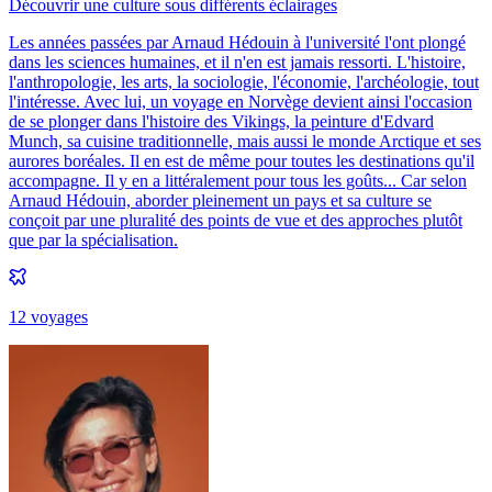
Découvrir une culture sous différents éclairages
Les années passées par Arnaud Hédouin à l'université l'ont plongé
dans les sciences humaines, et il n'en est jamais ressorti. L'histoire,
l'anthropologie, les arts, la sociologie, l'économie, l'archéologie, tout
l'intéresse. Avec lui, un voyage en Norvège devient ainsi l'occasion
de se plonger dans l'histoire des Vikings, la peinture d'Edvard
Munch, sa cuisine traditionnelle, mais aussi le monde Arctique et ses
aurores boréales. Il en est de même pour toutes les destinations qu'il
accompagne. Il y en a littéralement pour tous les goûts... Car selon
Arnaud Hédouin, aborder pleinement un pays et sa culture se
conçoit par une pluralité des points de vue et des approches plutôt
que par la spécialisation.
12
voyage
s