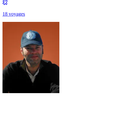
18
voyage
s