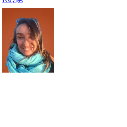
15
voyage
s