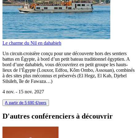
Le charme du Nil en dahabieh
Un circuit-croisière conçu pour une découverte hors des sentiers
battus en Égypte, à bord d’un petit bateau traditionnel égyptien. A
bord d’une dahabieh, vous découvrirez en petit groupe les hauts-
lieux de l’Égypte (Louxor, Edfou, Kôm Ombo, Assouan), combinés
à des sites plus méconnus et préservés (El Hegz, El Kab, Djebel
Silsileh, île de Fawaza…)
4 nov. -
15 nov. 2027
A partir de
5 690 €
/pers
D'autres conférenciers à
découvrir