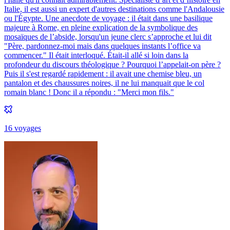
Italie, il est aussi un expert d'autres destinations comme l'Andalousie
ou l'Égypte. Une anecdote de voyage : il était dans une basilique
majeure à Rome, en pleine explication de la symbolique des
mosaïques de l’abside, lorsqu'un jeune clerc s’approche et lui dit
"Père, pardonnez-moi mais dans quelques instants l’office va
commencer." Il était interloqué. Était-il allé si loin dans la
profondeur du discours théologique ? Pourquoi l’appelait-on père ?
Puis il s'est regardé rapidement : il avait une chemise bleu, un
pantalon et des chaussures noires, il ne lui manquait que le col
romain blanc ! Donc il a répondu : "Merci mon fils."
16
voyage
s