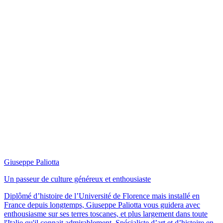
Giuseppe Paliotta
Un passeur de culture généreux et enthousiaste
Diplômé d’histoire de l’Université de Florence mais installé en
France depuis longtemps, Giuseppe Paliotta vous guidera avec
enthousiasme sur ses terres toscanes, et plus largement dans toute
l'Italie qu'il connait admirablement. Spécialiste d’art et d’histoire en