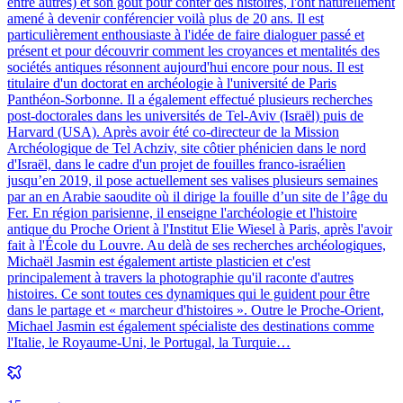
entre autres) et son goût pour conter des histoires, l'ont naturellement
amené à devenir conférencier voilà plus de 20 ans. Il est
particulièrement enthousiaste à l'idée de faire dialoguer passé et
présent et pour découvrir comment les croyances et mentalités des
sociétés antiques résonnent aujourd'hui encore pour nous. Il est
titulaire d'un doctorat en archéologie à l'université de Paris
Panthéon-Sorbonne. Il a également effectué plusieurs recherches
post-doctorales dans les universités de Tel-Aviv (Israël) puis de
Harvard (USA). Après avoir été co-directeur de la Mission
Archéologique de Tel Achziv, site côtier phénicien dans le nord
d'Israël, dans le cadre d'un projet de fouilles franco-israélien
jusqu’en 2019, il pose actuellement ses valises plusieurs semaines
par an en Arabie saoudite où il dirige la fouille d’un site de l’âge du
Fer. En région parisienne, il enseigne l'archéologie et l'histoire
antique du Proche Orient à l'Institut Elie Wiesel à Paris, après l'avoir
fait à l'École du Louvre. Au delà de ses recherches archéologiques,
Michaël Jasmin est également artiste plasticien et c'est
principalement à travers la photographie qu'il raconte d'autres
histoires. Ce sont toutes ces dynamiques qui le guident pour être
dans le partage et « marcheur d'histoires ». Outre le Proche-Orient,
Michael Jasmin est également spécialiste des destinations comme
l'Italie, le Royaume-Uni, le Portugal, la Turquie…