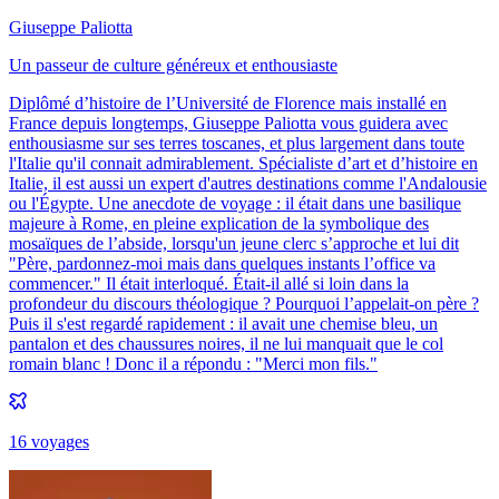
Giuseppe Paliotta
Un passeur de culture généreux et enthousiaste
Diplômé d’histoire de l’Université de Florence mais installé en
France depuis longtemps, Giuseppe Paliotta vous guidera avec
enthousiasme sur ses terres toscanes, et plus largement dans toute
l'Italie qu'il connait admirablement. Spécialiste d’art et d’histoire en
Italie, il est aussi un expert d'autres destinations comme l'Andalousie
ou l'Égypte. Une anecdote de voyage : il était dans une basilique
majeure à Rome, en pleine explication de la symbolique des
mosaïques de l’abside, lorsqu'un jeune clerc s’approche et lui dit
"Père, pardonnez-moi mais dans quelques instants l’office va
commencer." Il était interloqué. Était-il allé si loin dans la
profondeur du discours théologique ? Pourquoi l’appelait-on père ?
Puis il s'est regardé rapidement : il avait une chemise bleu, un
pantalon et des chaussures noires, il ne lui manquait que le col
romain blanc ! Donc il a répondu : "Merci mon fils."
16
voyage
s