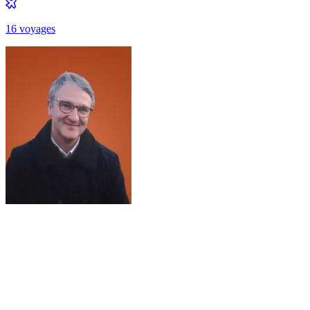
16
voyage
s