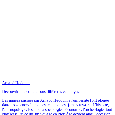
Arnaud Hedouin
Découvrir une culture sous différents éclairages
Les années passées par Arnaud Hédouin à l'université l'ont plongé
dans les sciences humaines, et il n'en est jamais ressorti. L'histoire,
l'anthropologie, les arts, la sociologie, l'économie, l'archéologie, tout
l'intéresse. Avec lui, un voyage en Norvège devient ainsi l'occasion