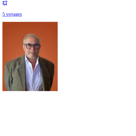
5
voyage
s