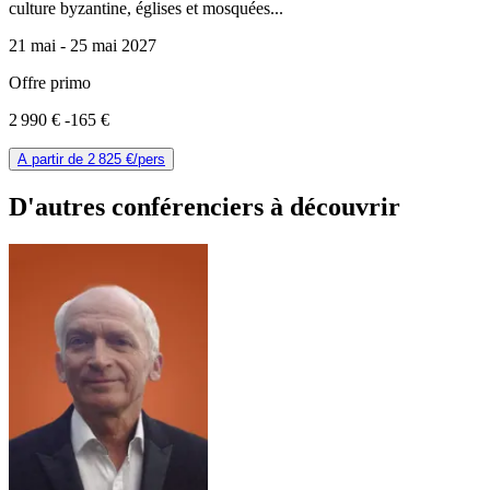
culture byzantine, églises et mosquées...
21 mai -
25 mai 2027
Offre primo
2 990 €
-165 €
A partir de
2 825 €
/pers
D'autres conférenciers à
découvrir