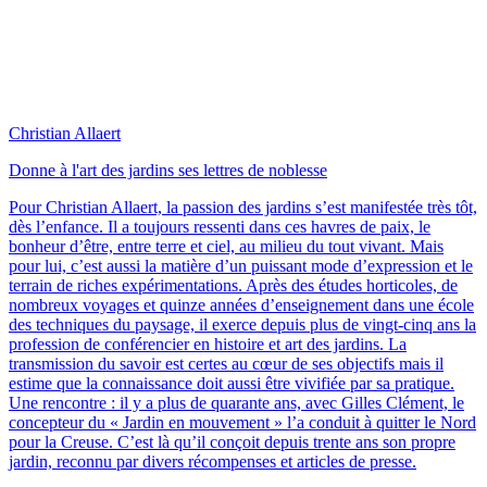
Christian Allaert
Donne à l'art des jardins ses lettres de noblesse
Pour Christian Allaert, la passion des jardins s’est manifestée très tôt,
dès l’enfance. Il a toujours ressenti dans ces havres de paix, le
bonheur d’être, entre terre et ciel, au milieu du tout vivant. Mais
pour lui, c’est aussi la matière d’un puissant mode d’expression et le
terrain de riches expérimentations. Après des études horticoles, de
nombreux voyages et quinze années d’enseignement dans une école
des techniques du paysage, il exerce depuis plus de vingt-cinq ans la
profession de conférencier en histoire et art des jardins. La
transmission du savoir est certes au cœur de ses objectifs mais il
estime que la connaissance doit aussi être vivifiée par sa pratique.
Une rencontre : il y a plus de quarante ans, avec Gilles Clément, le
concepteur du « Jardin en mouvement » l’a conduit à quitter le Nord
pour la Creuse. C’est là qu’il conçoit depuis trente ans son propre
jardin, reconnu par divers récompenses et articles de presse.