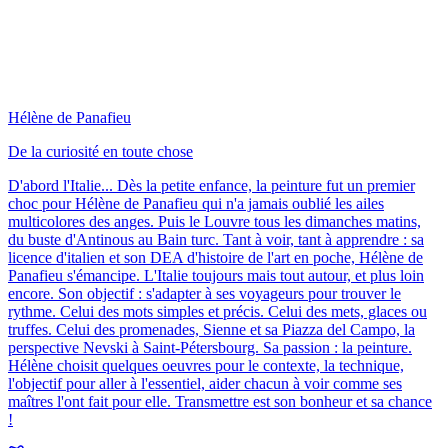
Hélène de Panafieu
De la curiosité en toute chose
D'abord l'Italie... Dès la petite enfance, la peinture fut un premier
choc pour Hélène de Panafieu qui n'a jamais oublié les ailes
multicolores des anges. Puis le Louvre tous les dimanches matins,
du buste d'Antinous au Bain turc. Tant à voir, tant à apprendre : sa
licence d'italien et son DEA d'histoire de l'art en poche, Hélène de
Panafieu s'émancipe. L'Italie toujours mais tout autour, et plus loin
encore. Son objectif : s'adapter à ses voyageurs pour trouver le
rythme. Celui des mots simples et précis. Celui des mets, glaces ou
truffes. Celui des promenades, Sienne et sa Piazza del Campo, la
perspective Nevski à Saint-Pétersbourg. Sa passion : la peinture.
Hélène choisit quelques oeuvres pour le contexte, la technique,
l'objectif pour aller à l'essentiel, aider chacun à voir comme ses
maîtres l'ont fait pour elle. Transmettre est son bonheur et sa chance
!