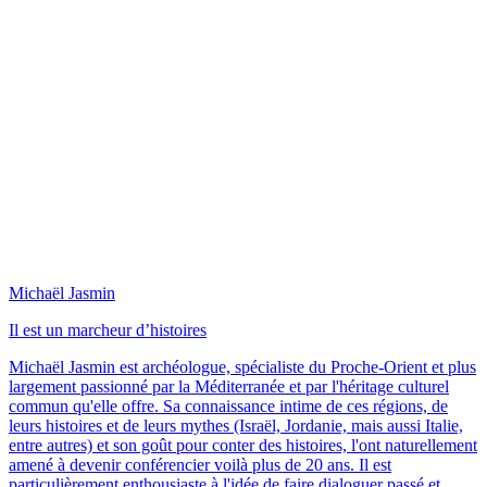
Michaël Jasmin
Il est un marcheur d’histoires
Michaël Jasmin est archéologue, spécialiste du Proche-Orient et plus
largement passionné par la Méditerranée et par l'héritage culturel
commun qu'elle offre. Sa connaissance intime de ces régions, de
leurs histoires et de leurs mythes (Israël, Jordanie, mais aussi Italie,
entre autres) et son goût pour conter des histoires, l'ont naturellement
amené à devenir conférencier voilà plus de 20 ans. Il est
particulièrement enthousiaste à l'idée de faire dialoguer passé et