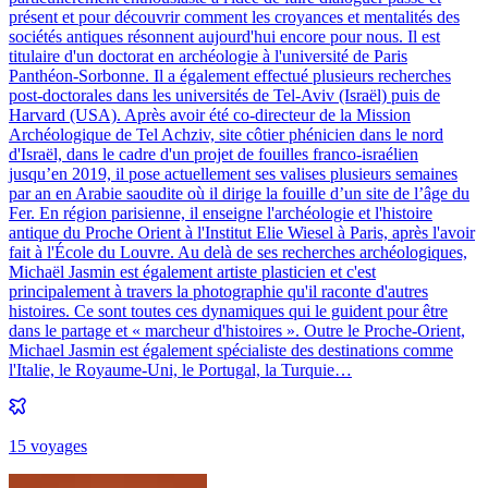
présent et pour découvrir comment les croyances et mentalités des
sociétés antiques résonnent aujourd'hui encore pour nous. Il est
titulaire d'un doctorat en archéologie à l'université de Paris
Panthéon-Sorbonne. Il a également effectué plusieurs recherches
post-doctorales dans les universités de Tel-Aviv (Israël) puis de
Harvard (USA). Après avoir été co-directeur de la Mission
Archéologique de Tel Achziv, site côtier phénicien dans le nord
d'Israël, dans le cadre d'un projet de fouilles franco-israélien
jusqu’en 2019, il pose actuellement ses valises plusieurs semaines
par an en Arabie saoudite où il dirige la fouille d’un site de l’âge du
Fer. En région parisienne, il enseigne l'archéologie et l'histoire
antique du Proche Orient à l'Institut Elie Wiesel à Paris, après l'avoir
fait à l'École du Louvre. Au delà de ses recherches archéologiques,
Michaël Jasmin est également artiste plasticien et c'est
principalement à travers la photographie qu'il raconte d'autres
histoires. Ce sont toutes ces dynamiques qui le guident pour être
dans le partage et « marcheur d'histoires ». Outre le Proche-Orient,
Michael Jasmin est également spécialiste des destinations comme
l'Italie, le Royaume-Uni, le Portugal, la Turquie…
15
voyage
s