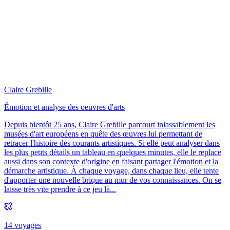
Claire Grebille
Émotion et analyse des oeuvres d'arts
Depuis bientôt 25 ans, Claire Grebille parcourt inlassablement les
musées d'art européens en quête des œuvres lui permettant de
retracer l'histoire des courants artistiques. Si elle peut analyser dans
les plus petits détails un tableau en quelques minutes, elle le replace
aussi dans son contexte d'origine en faisant partager l'émotion et la
démarche artistique. À chaque voyage, dans chaque lieu, elle tente
d'apporter une nouvelle brique au mur de vos connaissances. On se
laisse très vite prendre à ce jeu là...
14
voyage
s