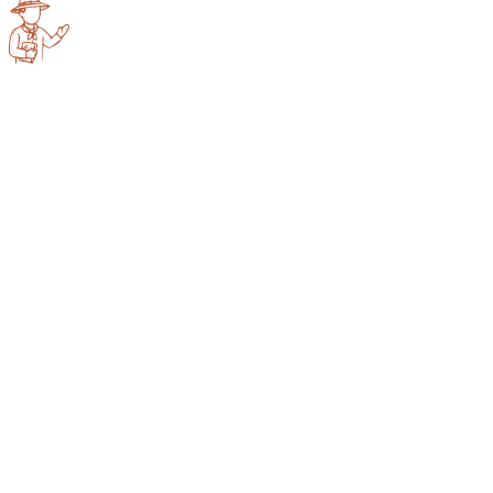
Kunsang
Namgyal-Lama
Offre primo
7 590 €
-
150 €
Ch. individuelle
8 130 €
/ pers.
Ch. double