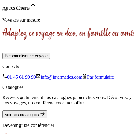
05 - 19 nov. 2027
Autres départs
ou
•
Voyages sur mesure
15 jours
Personnaliser ce voyage
Contacts
01 45 61 90 90
info@intermedes.com
Par formulaire
Catalogues
Recevez gratuitement nos catalogues papier chez vous. Découvrez-y
nos voyages, nos conférenciers et nos offres.
Voir nos catalogues
Devenir guide-conférencier