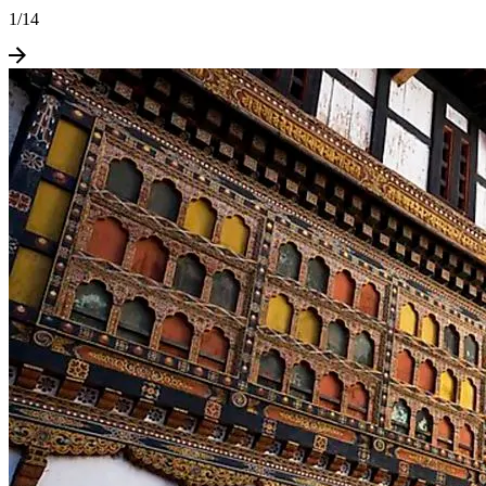
1
/
14