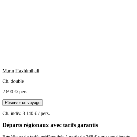
Marin
Haxhimihali
Ch. double
2 690 €
/ pers.
Réserver ce voyage
Ch. indiv.
3 140 €
/ pers.
Départs régionaux avec tarifs garantis
Bénéficiez de tarifs préférentiels à partir de 265 € pour vos départs