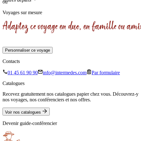
ou
8 jours
•
8 jours
Voyages sur mesure
Sur demande
8 jours
Personnaliser ce voyage
Contacts
01 45 61 90 90
info@intermedes.com
Par formulaire
Catalogues
Recevez gratuitement nos catalogues papier chez vous. Découvrez-y
nos voyages, nos conférenciers et nos offres.
Voir nos catalogues
Devenir guide-conférencier