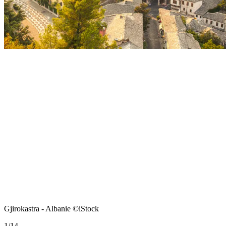
Gjirokastra - Albanie ©iStock
1
/
14