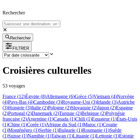
Rechercher
Rechercher
FILTRER
Croisières culturelles
53
voyage
s
France
(
12
)
Égypte
(
8
)
Allemagne
(
6
)
Grèce
(
5
)
Vietnam
(
4
)
Norvège
(
4
)
Pays-Bas
(
4
)
Cambodge
(
3
)
Royaume-Uni
(
3
)
Irlande
(
3
)
Autriche
(
3
)
Hongrie
(
3
)
Italie
(
2
)
Pologne
(
2
)
Slovaquie
(
2
)
Japon
(
2
)
Espagne
(
2
)
Portugal
(
2
)
Danemark
(
2
)
Turquie
(
2
)
Belgique
(
2
)
Polynésie
française
(
2
)
Argentine
(
1
)
Canada
(
1
)
Chili
(
1
)
Equateur
(
1
)
États-Unis
(
1
)
Chine
(
1
)
Corée
(
1
)
Afrique du Sud
(
1
)
Maroc
(
1
)
Croatie
(
1
)
Monténégro
(
1
)
Serbie
(
1
)
Bulgarie
(
1
)
Roumanie
(
1
)
Suède
(
1
)
Suisse
(
1
)
Namibie
(
1
)
Taïwan
(
1
)
Lituanie
(
1
)
Lettonie
(
1
)
Estonie