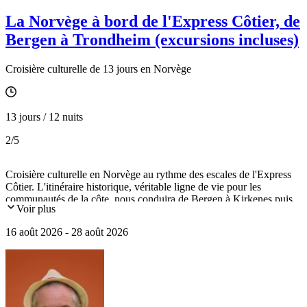
La Norvège à bord de l'Express Côtier, de
Bergen à Trondheim (excursions incluses)
Croisière culturelle de 13 jours en Norvège
13 jours / 12 nuits
2
/5
Croisière culturelle en Norvège au rythme des escales de l'Express
Côtier. L'itinéraire historique, véritable ligne de vie pour les
communautés de la côte, nous conduira de Bergen à Kirkenes puis
Voir plus
Trondheim, en passant par le Cap Nord, le Geirangerfjord inscrit au
patrimoine mondial de l'UNESCO, les îles Lofoten et Vesteralen,
16 août 2026 - 28 août 2026
Hammerfest, Tromsø la capitale arctique.