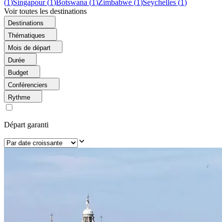
(
1
)
Singapour
(
1
)
Botswana
(
1
)
Zimbabwe
(
1
)
Seychelles
(
1
)
Voir toutes les destinations
Destinations
Thématiques
Mois de départ
Durée
Budget
Conférenciers
Rythme
Départ garanti