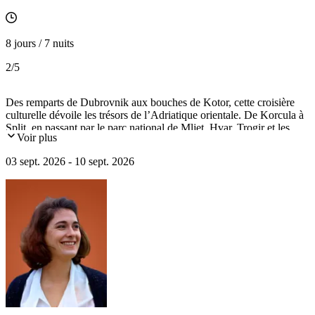
8 jours / 7 nuits
2
/5
Des remparts de Dubrovnik aux bouches de Kotor, cette croisière
culturelle dévoile les trésors de l’Adriatique orientale. De Korcula à
Split, en passant par le parc national de Mljet, Hvar, Trogir et les
Voir plus
bouches de Kotor, chaque escale révèle un patrimoine exceptionnel
inscrit dans l’histoire des mondes vénitien, byzantin et dalmate.
03 sept. 2026 - 10 sept. 2026
Conférences à bord et visites guidées éclaireront ces lieux d’une
richesse artistique remarquable.