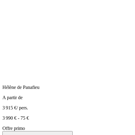
Hélène
de Panafieu
A partir de
3 915 €
/ pers.
3 990 €
-
75 €
Offre primo