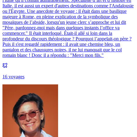
l'Italie qu'il connait admirablement. Spécialiste d’art et d’histoire en
Italie, il est aussi un expert d'autres destinations comme l'Andalousie
ou l'Égypte. Une anecdote de voyage : il était dans une basilique
majeure à Rome, en pleine explication de la symbolique des
mosaïques de l’abside, lorsqu'un jeune clerc s’approche et lui dit
"Père, pardonnez-moi mais dans quelques instants l’office va
commencer." Il était interloqué. Était-il allé si loin dans la
profondeur du discours théologique ? Pourquoi l’appelait-on père ?
Puis il s'est regardé rapidement : il avait une chemise bleu, un
pantalon et des chaussures noires, il ne lui manquait que le col
romain blanc ! Donc il a répondu : "Merci mon fils."
16
voyage
s