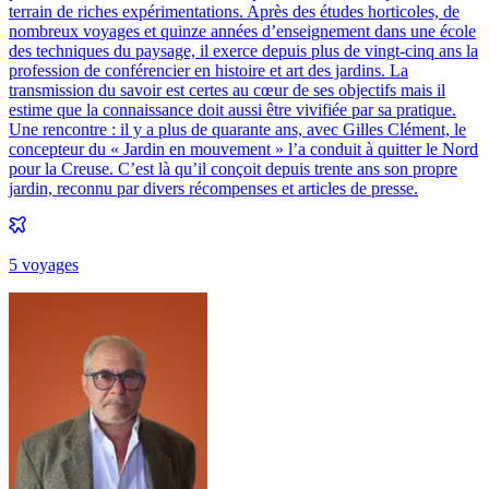
terrain de riches expérimentations. Après des études horticoles, de
nombreux voyages et quinze années d’enseignement dans une école
des techniques du paysage, il exerce depuis plus de vingt-cinq ans la
profession de conférencier en histoire et art des jardins. La
transmission du savoir est certes au cœur de ses objectifs mais il
estime que la connaissance doit aussi être vivifiée par sa pratique.
Une rencontre : il y a plus de quarante ans, avec Gilles Clément, le
concepteur du « Jardin en mouvement » l’a conduit à quitter le Nord
pour la Creuse. C’est là qu’il conçoit depuis trente ans son propre
jardin, reconnu par divers récompenses et articles de presse.
5
voyage
s