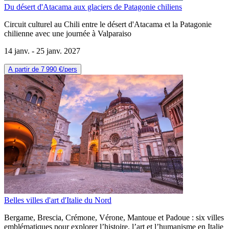
Du désert d'Atacama aux glaciers de Patagonie chiliens
Circuit culturel au Chili entre le désert d'Atacama et la Patagonie
chilienne avec une journée à Valparaiso
14 janv. -
25 janv. 2027
A partir de
7 990 €
/pers
Belles villes d'art d'Italie du Nord
Bergame, Brescia, Crémone, Vérone, Mantoue et Padoue : six villes
emblématiques pour explorer l’histoire, l’art et l’humanisme en Italie