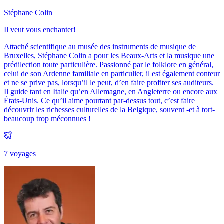
Stéphane Colin
Il veut vous enchanter!
Attaché scientifique au musée des instruments de musique de
Bruxelles, Stéphane Colin a pour les Beaux-Arts et la musique une
prédilection toute particulière. Passionné par le folklore en général,
celui de son Ardenne familiale en particulier, il est également conteur
et ne se prive pas, lorsqu’il le peut, d’en faire profiter ses auditeurs.
Il guide tant en Italie qu’en Allemagne, en Angleterre ou encore aux
États-Unis. Ce qu’il aime pourtant par-dessus tout, c’est faire
découvrir les richesses culturelles de la Belgique, souvent -et à tort-
beaucoup trop méconnues !
7
voyage
s