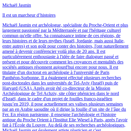
Michaël Jasmin
Il est un marcheur d’histoires
Michaël Jasmin est archéologue, spécialiste du Proche-Orient et plus
largement passionné par la Méditerranée et par l'héritage culturel
commun qu'elle offre. Sa connaissance intime de ces régions, de
leurs histoires et de leurs mythes (Israël, Jordanie, mais aussi Italie,
entre autres) et son goût pour conter des histoires, l'ont naturellement
amené à devenir conférencier voilà plus de 20 ans. Il est
particulièrement enthousiaste à l'idée de faire dialoguer passé et
présent et pour découvrir comment les croyances et mentalités des
sociétés antiques résonnent aujourd'hui encore pour nous. Il est
titulaire d'un doctorat en archéologie à l'université de Paris
Panthéon-Sorbonne. Il a également effectué plusieurs recherches
post-doctorales dans les universités de Tel-Aviv (Israël) puis de
Harvard (USA). Après avoir été co-directeur de la Mission
Archéologique de Tel Achziv, site côtier phénicien dans le nord
d'Israël, dans le cadre d'un projet de fouilles franco-israélien
jusqu’en 2019, il pose actuellement ses valises plusieurs semaines
par an en Arabie saoudite où il dirige la fouille d’un site de l’âge du
Fer. En région parisienne, il enseigne l'archéologie et l'histoire
antique du Proche Orient à l'Institut Elie Wiesel à Paris, après l'avoir
fait à l'École du Louvre. Au delà de ses recherches archéologiques,
Michaël Jasmin est également artiste plasticien et c'est