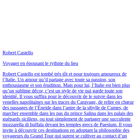
Robert Castello
Voyager en épousant le rythme du lieu
Robert Castello est tombé très tôt et pour toujours amoureux de
l’Italie. Un amour qu’il partage avec toute sa passion, son
enthousiasme et son érudition. Mais pour lui, l’Italie est bien plus
qu’un sublime décor, c’est un style de vie qui garde toute son
identité. Il vous suffira pour le découvrir de le suivre dans les
venelles napolitaines sur les traces du Caravage, de relire en chœur
des passages de l’Éneide dans l’antre de la sibylle de Cumes, de
marcher ensemble dans les pas du prince Salina dans les palais des
guépards siciliens, ou tout simplement de partager une succulente
mozzarella di buffala devant les temples grecs de Paestum. Il vous
invite à découvrir ces destinations en adoptant la philosophie des
voyageurs du Grand Tour qui surent se cultiver au contact d’un