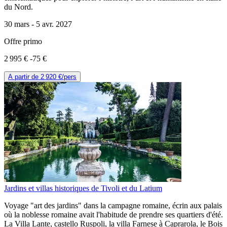
du Nord.
30 mars -
5 avr. 2027
Offre primo
2 995 €
-75 €
A partir de
2 920 €
/pers
Jardins et villas historiques de Tivoli et du Latium
Voyage "art des jardins" dans la campagne romaine, écrin aux palais
où la noblesse romaine avait l'habitude de prendre ses quartiers d'été.
La Villa Lante, castello Ruspoli, la villa Farnese à Caprarola, le Bois