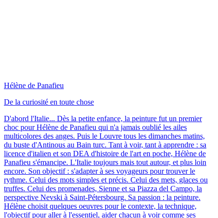
Hélène de Panafieu
De la curiosité en toute chose
D'abord l'Italie... Dès la petite enfance, la peinture fut un premier
choc pour Hélène de Panafieu qui n'a jamais oublié les ailes
multicolores des anges. Puis le Louvre tous les dimanches matins,
du buste d'Antinous au Bain turc. Tant à voir, tant à apprendre : sa
licence d'italien et son DEA d'histoire de l'art en poche, Hélène de
Panafieu s'émancipe. L'Italie toujours mais tout autour, et plus loin
encore. Son objectif : s'adapter à ses voyageurs pour trouver le
rythme. Celui des mots simples et précis. Celui des mets, glaces ou
truffes. Celui des promenades, Sienne et sa Piazza del Campo, la
perspective Nevski à Saint-Pétersbourg. Sa passion : la peinture.
Hélène choisit quelques oeuvres pour le contexte, la technique,
l'objectif pour aller à l'essentiel, aider chacun à voir comme ses