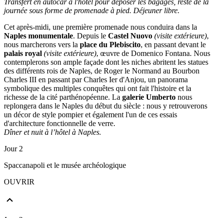
Transfert en autocar à l'hôtel pour déposer les bagages, reste de la
journée sous forme de promenade à pied. Déjeuner libre.
Cet après-midi, une première promenade nous conduira dans la
Naples monumentale
. Depuis le
Castel Nuovo
(visite extérieure)
,
nous marcherons vers la
place du Plebiscito
, en passant devant le
palais royal
(visite extérieure)
, œuvre de Domenico Fontana. Nous
contemplerons son ample façade dont les niches abritent les statues
des différents rois de Naples, de Roger le Normand au Bourbon
Charles III en passant par Charles Ier d'Anjou, un panorama
symbolique des multiples conquêtes qui ont fait l'histoire et la
richesse de la cité parthénopéenne. La
galerie Umberto
nous
replongera dans le Naples du début du siècle : nous y retrouverons
un décor de style pompier et également l'un de ces essais
d'architecture fonctionnelle de verre.
Dîner et nuit à l’hôtel à Naples.
Jour 2
Spaccanapoli et le musée archéologique
OUVRIR