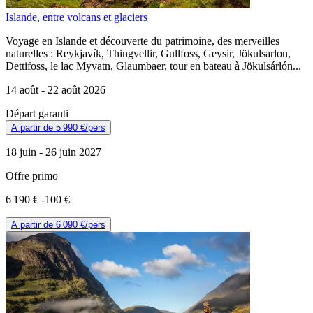
Islande, entre volcans et glaciers
Voyage en Islande et découverte du patrimoine, des merveilles
naturelles : Reykjavík, Thingvellir, Gullfoss, Geysir, Jökulsarlon,
Dettifoss, le lac Myvatn, Glaumbaer, tour en bateau à Jökulsárlón...
14 août -
22 août 2026
Départ garanti
A partir de
5 990 €
/pers
18 juin -
26 juin 2027
Offre primo
6 190 €
-100 €
A partir de
6 090 €
/pers