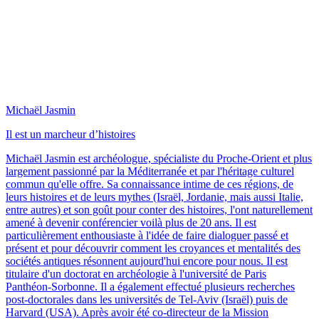
Michaël Jasmin
Il est un marcheur d’histoires
Michaël Jasmin est archéologue, spécialiste du Proche-Orient et plus
largement passionné par la Méditerranée et par l'héritage culturel
commun qu'elle offre. Sa connaissance intime de ces régions, de
leurs histoires et de leurs mythes (Israël, Jordanie, mais aussi Italie,
entre autres) et son goût pour conter des histoires, l'ont naturellement
amené à devenir conférencier voilà plus de 20 ans. Il est
particulièrement enthousiaste à l'idée de faire dialoguer passé et
présent et pour découvrir comment les croyances et mentalités des
sociétés antiques résonnent aujourd'hui encore pour nous. Il est
titulaire d'un doctorat en archéologie à l'université de Paris
Panthéon-Sorbonne. Il a également effectué plusieurs recherches
post-doctorales dans les universités de Tel-Aviv (Israël) puis de
Harvard (USA). Après avoir été co-directeur de la Mission