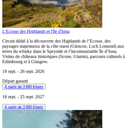
L'Ecosse des Highlands et l'île d'Iona
Circuit dédié à la découverte des Highlands de l’Ecosse, des
paysages majestueux de la côte ouest (Glencoe, Loch Lomond) aux
terres du whisky dans le Speyside et l’incontournable île d’Iona.
Visites de châteaux historiques (Scone, Glamis), parcours culturels à
Edimbourg et à Glasgow.
19 sept. -
26 sept. 2026
Départ garanti
A partir de
3 990 €
/pers
18 sept. -
25 sept. 2027
A partir de
3 990 €
/pers