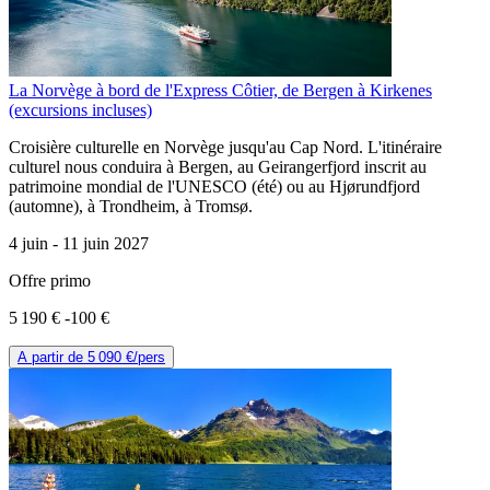
La Norvège à bord de l'Express Côtier, de Bergen à Kirkenes
(excursions incluses)
Croisière culturelle en Norvège jusqu'au Cap Nord. L'itinéraire
culturel nous conduira à Bergen, au Geirangerfjord inscrit au
patrimoine mondial de l'UNESCO (été) ou au Hjørundfjord
(automne), à Trondheim, à Tromsø.
4 juin -
11 juin 2027
Offre primo
5 190 €
-100 €
A partir de
5 090 €
/pers