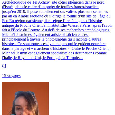
Archéologique de Tel Achziv, site côtier phénicien dans le nord
d'Israël, dans le cadre d'un projet de fouilles franco-israélien
jusqu’en 2019, il pose actuellement ses valises plusieurs semaines
par an en Arabie saoudite où il dirige la fouille d’un site de l’âge du
Fer. En région parisienne, il enseigne l'archéologie et l'histoire
antique du Proche Orient à l'Institut Elie Wiesel à Paris, après l'avoir
fait à l'École du Louvre. Au delà de ses recherches archéologiques,
Michaël Jasmin est également artiste plasticien et c'est
principalement à travers la photographie qu'il raconte d'autres
histoires. Ce sont toutes ces dynamiques qui le guident pour être
dans le partage et « marcheur d'histoires ». Outre le Proche-Orient,
Michael Jasmin est également spécialiste des destinations comme
l'Italie, le Royaume-Uni, le Portugal, la Turquie…
15
voyage
s