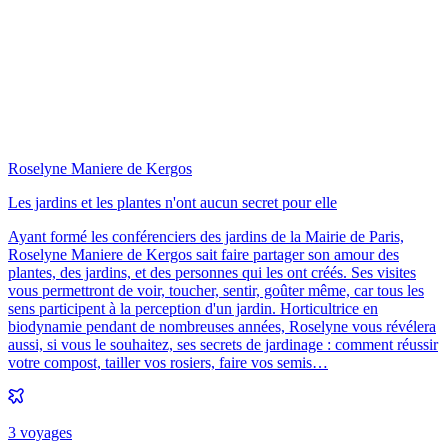
Roselyne Maniere de Kergos
Les jardins et les plantes n'ont aucun secret pour elle
Ayant formé les conférenciers des jardins de la Mairie de Paris,
Roselyne Maniere de Kergos sait faire partager son amour des
plantes, des jardins, et des personnes qui les ont créés. Ses visites
vous permettront de voir, toucher, sentir, goûter même, car tous les
sens participent à la perception d'un jardin. Horticultrice en
biodynamie pendant de nombreuses années, Roselyne vous révélera
aussi, si vous le souhaitez, ses secrets de jardinage : comment réussir
votre compost, tailler vos rosiers, faire vos semis…
3
voyage
s