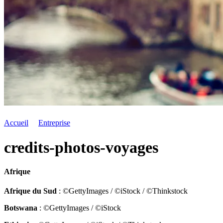
Accueil
Entreprise
credits-photos-voyages
Afrique
Afrique du Sud
: ©GettyImages / ©iStock / ©Thinkstock
Botswana
: ©GettyImages / ©iStock