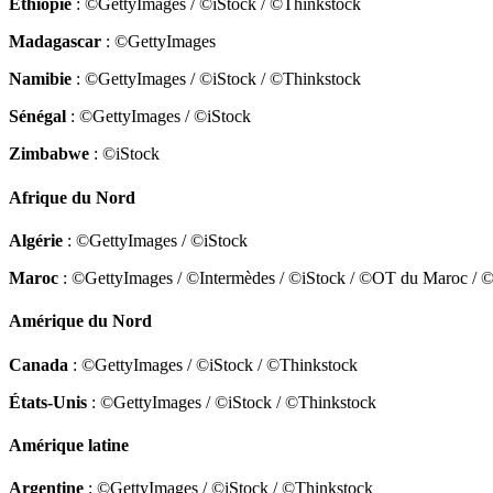
Ethiopie
: ©GettyImages / ©iStock / ©Thinkstock
Madagascar
: ©GettyImages
Namibie
: ©GettyImages / ©iStock / ©Thinkstock
Sénégal
: ©GettyImages / ©iStock
Zimbabwe
: ©iStock
Afrique du Nord
Algérie
: ©GettyImages / ©iStock
Maroc
: ©GettyImages / ©Intermèdes / ©iStock / ©OT du Maroc / 
Amérique du Nord
Canada
: ©GettyImages / ©iStock / ©Thinkstock
États-Unis
: ©GettyImages / ©iStock / ©Thinkstock
Amérique latine
Argentine
: ©GettyImages / ©iStock / ©Thinkstock