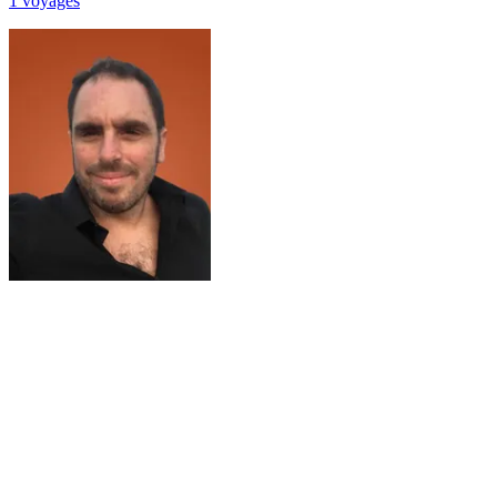
1
voyage
s