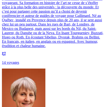
voyageant. Sa formation en histoire de l’art ne cesse de s’étoffer
grâce à la plus belle des universités : la découverte du monde. Et
c’est pour partager cette passion qu’il a choisi de devenir
conférencier et auteur de guides de voyage pour Gallimard. Né au
Québec, installé en Provence depuis plus de 20 ans, il se sent aussi
chez lui un peu partout. Dans les rues de Bari, de Londres, de
Mexico ou Budapest, mais aussi sur les bords du Nil, du Saint-
Laurent, du Danube ou de la Neva. En lisant Tourgueniev, Buzzati,
Hugo ou Roth. En écoutant Sibelius, Dvorak, Brahms ou Bellini.
En français, en italien, en anglais ou en espagnol. Avec humour,
érudition et chaleur humaine.
14
voyage
s