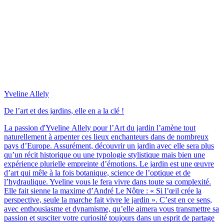
Yveline Allely
De l’art et des jardins, elle en a la clé !
La passion d'Yveline Allely pour l’Art du jardin l’amène tout
naturellement à arpenter ces lieux enchanteurs dans de nombreux
pays d’Europe. Assurément, découvrir un jardin avec elle sera plus
qu’un récit historique ou une typologie stylistique mais bien une
expérience plurielle empreinte d’émotions. Le jardin est une œuvre
d’art qui mêle à la fois botanique, science de l’optique et de
l’hydraulique. Yveline vous le fera vivre dans toute sa complexité.
Elle fait sienne la maxime d’André Le Nôtre : « Si l’œil crée la
perspective, seule la marche fait vivre le jardin ». C’est en ce sens,
avec enthousiasme et dynamisme, qu’elle aimera vous transmettre sa
passion et susciter votre curiosité toujours dans un esprit de partage