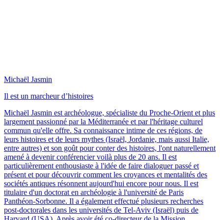
Michaël Jasmin
Il est un marcheur d’histoires
Michaël Jasmin est archéologue, spécialiste du Proche-Orient et plus
largement passionné par la Méditerranée et par l'héritage culturel
commun qu'elle offre. Sa connaissance intime de ces régions, de
leurs histoires et de leurs mythes (Israël, Jordanie, mais aussi Italie,
entre autres) et son goût pour conter des histoires, l'ont naturellement
amené à devenir conférencier voilà plus de 20 ans. Il est
particulièrement enthousiaste à l'idée de faire dialoguer passé et
présent et pour découvrir comment les croyances et mentalités des
sociétés antiques résonnent aujourd'hui encore pour nous. Il est
titulaire d'un doctorat en archéologie à l'université de Paris
Panthéon-Sorbonne. Il a également effectué plusieurs recherches
post-doctorales dans les universités de Tel-Aviv (Israël) puis de
Harvard (USA). Après avoir été co-directeur de la Mission