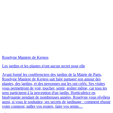
Roselyne Maniere de Kergos
Les jardins et les plantes n'ont aucun secret pour elle
Ayant formé les conférenciers des jardins de la Mairie de Paris,
Roselyne Maniere de Kergos sait faire partager son amour des
plantes, des jardins, et des personnes qui les ont créés. Ses visites
vous permettront de voir, toucher, sentir, goûter même, car tous les
sens participent à la perception d'un jardin. Horticultrice en
biodynamie pendant de nombreuses années, Roselyne vous révélera
aussi, si vous le souhaitez, ses secrets de jardinage : comment réussir
votre compost, tailler vos rosiers, faire vos semis…