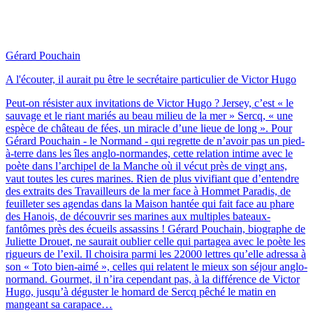
Gérard Pouchain
A l'écouter, il aurait pu être le secrétaire particulier de Victor Hugo
Peut-on résister aux invitations de Victor Hugo ? Jersey, c’est « le
sauvage et le riant mariés au beau milieu de la mer » Sercq, « une
espèce de château de fées, un miracle d’une lieue de long ». Pour
Gérard Pouchain - le Normand - qui regrette de n’avoir pas un pied-
à-terre dans les îles anglo-normandes, cette relation intime avec le
poète dans l’archipel de la Manche où il vécut près de vingt ans,
vaut toutes les cures marines. Rien de plus vivifiant que d’entendre
des extraits des Travailleurs de la mer face à Hommet Paradis, de
feuilleter ses agendas dans la Maison hantée qui fait face au phare
des Hanois, de découvrir ses marines aux multiples bateaux-
fantômes près des écueils assassins ! Gérard Pouchain, biographe de
Juliette Drouet, ne saurait oublier celle qui partagea avec le poète les
rigueurs de l’exil. Il choisira parmi les 22000 lettres qu’elle adressa à
son « Toto bien-aimé », celles qui relatent le mieux son séjour anglo-
normand. Gourmet, il n’ira cependant pas, à la différence de Victor
Hugo, jusqu’à déguster le homard de Sercq pêché le matin en
mangeant sa carapace…