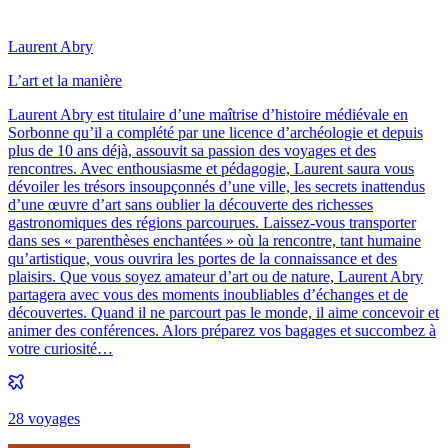
Laurent Abry
L’art et la manière
Laurent Abry est titulaire d’une maîtrise d’histoire médiévale en
Sorbonne qu’il a complété par une licence d’archéologie et depuis
plus de 10 ans déjà, assouvit sa passion des voyages et des
rencontres. Avec enthousiasme et pédagogie, Laurent saura vous
dévoiler les trésors insoupçonnés d’une ville, les secrets inattendus
d’une œuvre d’art sans oublier la découverte des richesses
gastronomiques des régions parcourues. Laissez-vous transporter
dans ses « parenthèses enchantées » où la rencontre, tant humaine
qu’artistique, vous ouvrira les portes de la connaissance et des
plaisirs. Que vous soyez amateur d’art ou de nature, Laurent Abry
partagera avec vous des moments inoubliables d’échanges et de
découvertes. Quand il ne parcourt pas le monde, il aime concevoir et
animer des conférences. Alors préparez vos bagages et succombez à
votre curiosité…
28
voyage
s