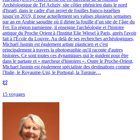
Archéologique de Tel Achziv, site côtier phénicien dans le nord
d'Israël, dans le cadre d'un projet de fouilles franco-israélien
jusqu’en 2019, il pose actuellement ses valises plusieurs semaines
par an en Arabie saoudite où il dirige la fouille d’un site de l’âge du
Fer. En région parisienne, il enseigne l'archéologie et l'histoire
antique du Proche Orient à l'Institut Elie Wiesel à Paris, après l'avoir
fait à l'École du Louvre. Au delà de ses recherches archéologiques,
Michaël Jasmin est également artiste plasticien et c'est
principalement à travers la photographie qu'il raconte d'autres
histoires. Ce sont toutes ces dynamiques qui le guident pour être
dans le partage et « marcheur d'histoires ». Outre le Proche-Orient,
Michael Jasmin est également spécialiste des destinations comme
l'Italie, le Royaume-Uni, le Portugal, la Turquie…
15
voyage
s