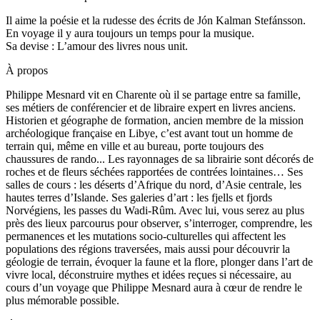
Il aime la poésie et la rudesse des écrits de Jón Kalman Stefánsson.
En voyage il y aura toujours un temps pour la musique.
Sa devise : L’amour des livres nous unit.
À propos
Philippe Mesnard vit en Charente où il se partage entre sa famille,
ses métiers de conférencier et de libraire expert en livres anciens.
Historien et géographe de formation, ancien membre de la mission
archéologique française en Libye, c’est avant tout un homme de
terrain qui, même en ville et au bureau, porte toujours des
chaussures de rando... Les rayonnages de sa librairie sont décorés de
roches et de fleurs séchées rapportées de contrées lointaines… Ses
salles de cours : les déserts d’Afrique du nord, d’Asie centrale, les
hautes terres d’Islande. Ses galeries d’art : les fjells et fjords
Norvégiens, les passes du Wadi-Rûm. Avec lui, vous serez au plus
près des lieux parcourus pour observer, s’interroger, comprendre, les
permanences et les mutations socio-culturelles qui affectent les
populations des régions traversées, mais aussi pour découvrir la
géologie de terrain, évoquer la faune et la flore, plonger dans l’art de
vivre local, déconstruire mythes et idées reçues si nécessaire, au
cours d’un voyage que Philippe Mesnard aura à cœur de rendre le
plus mémorable possible.