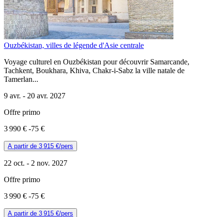
Ouzbékistan, villes de légende d'Asie centrale
Voyage culturel en Ouzbékistan pour découvrir Samarcande,
Tachkent, Boukhara, Khiva, Chakr-i-Sabz la ville natale de
Tamerlan...
9 avr. -
20 avr. 2027
Offre primo
3 990 €
-75 €
A partir de
3 915 €
/pers
22 oct. -
2 nov. 2027
Offre primo
3 990 €
-75 €
A partir de
3 915 €
/pers