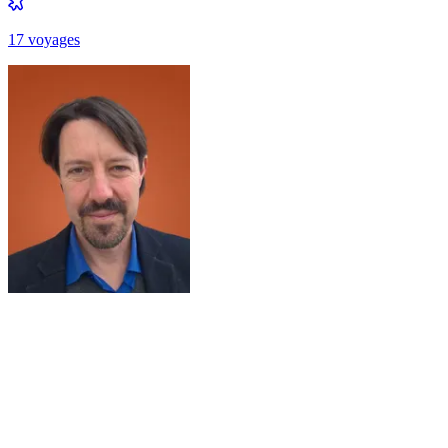
17
voyage
s