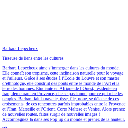
Barbara Lepecheux
Tisseuse de liens entre les cultures
Barbara Lepecheux aime s’immerger dans les cultures du monde.
Elle connaît son tropisme, cette inclinaison naturelle pour le voyage
et l’ailleurs. Grâce à ses études à l’École du Louvre et son master
d’ethnologie, elle construit des ponts entre le monde de l’Art et la
terre des hommes. Étudiante en Afrique de l’Ouest, résidente en
Iran, demeurant en Provence, elle se passionne pour ce qui relie les
peuples. Barbara fait la navette, tisse, file, noue, se délecte de ces
croisements, de ces rencontres parfois improbables entre la Provence
et l’Iran, Marseille et l’Orient, Corto Maltese et Venise. Alors prenez
de nouvelles routes, faites surgir de nouvelles images !
Accompagnez-la dans ses Pop-up du monde et prenez de la hauteur.