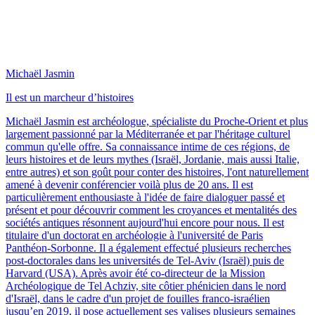
Michaël Jasmin
Il est un marcheur d’histoires
Michaël Jasmin est archéologue, spécialiste du Proche-Orient et plus
largement passionné par la Méditerranée et par l'héritage culturel
commun qu'elle offre. Sa connaissance intime de ces régions, de
leurs histoires et de leurs mythes (Israël, Jordanie, mais aussi Italie,
entre autres) et son goût pour conter des histoires, l'ont naturellement
amené à devenir conférencier voilà plus de 20 ans. Il est
particulièrement enthousiaste à l'idée de faire dialoguer passé et
présent et pour découvrir comment les croyances et mentalités des
sociétés antiques résonnent aujourd'hui encore pour nous. Il est
titulaire d'un doctorat en archéologie à l'université de Paris
Panthéon-Sorbonne. Il a également effectué plusieurs recherches
post-doctorales dans les universités de Tel-Aviv (Israël) puis de
Harvard (USA). Après avoir été co-directeur de la Mission
Archéologique de Tel Achziv, site côtier phénicien dans le nord
d'Israël, dans le cadre d'un projet de fouilles franco-israélien
jusqu’en 2019, il pose actuellement ses valises plusieurs semaines