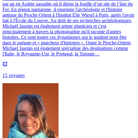
par an en Arabie saoudite où il dirige la fouille d’un site de l’âge du
Fer. En région parisienne, il enseigne l'archéologie et l'histoire
antique du Proche Orient à l'Institut Elie Wiesel à Paris, après l'avoir
fait à l'École du Louvre. Au delà de ses recherches archéologiques,
Michaël Jasmin est également artiste plasticien et c'est
principalement à travers la photographie qu'il raconte d'autres
histoires. Ce sont toutes ces dynamiques qui le guident pour être
dans le partage et « marcheur d'histoires ». Outre le Proche-Orient,
Michael Jasmin est également spécialiste des destinations comme
l'Italie, le Royaume-Uni, le Portugal, la Turquie…
15
voyage
s