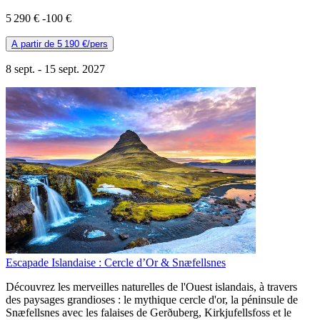
5 290 €
-100 €
A partir de
5 190 €
/pers
8 sept. -
15 sept. 2027
Escapade Islandaise : Cercle d’Or & Snæfellsnes
Découvrez les merveilles naturelles de l'Ouest islandais, à travers
des paysages grandioses : le mythique cercle d'or, la péninsule de
Snæfellsnes avec les falaises de Gerðuberg, Kirkjufellsfoss et le