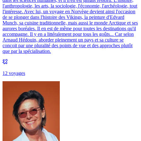
dans les sciences humaines, et il n'en est jamais ressorti. L'histoire,
l'anthropologie, les arts, la sociologie, l'économie, l'archéologie, tout
l'intéresse. Avec lui, un voyage en Norvège devient ainsi l'occasion
de se plonger dans l'histoire des Vikings, la peinture d'Edvard
Munch, sa cuisine traditionnelle, mais aussi le monde Arctique et ses
aurores boréales. Il en est de même pour toutes les destinations qu'il
accompagne. Il y en a littéralement pour tous les goûts... Car selon
Arnaud Hédouin, aborder pleinement un pays et sa culture se
conçoit par une pluralité des points de vue et des approches plutôt
que par la spécialisation.
12
voyage
s