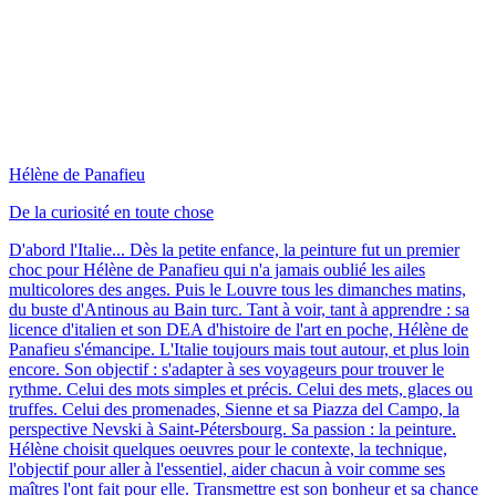
Hélène de Panafieu
De la curiosité en toute chose
D'abord l'Italie... Dès la petite enfance, la peinture fut un premier
choc pour Hélène de Panafieu qui n'a jamais oublié les ailes
multicolores des anges. Puis le Louvre tous les dimanches matins,
du buste d'Antinous au Bain turc. Tant à voir, tant à apprendre : sa
licence d'italien et son DEA d'histoire de l'art en poche, Hélène de
Panafieu s'émancipe. L'Italie toujours mais tout autour, et plus loin
encore. Son objectif : s'adapter à ses voyageurs pour trouver le
rythme. Celui des mots simples et précis. Celui des mets, glaces ou
truffes. Celui des promenades, Sienne et sa Piazza del Campo, la
perspective Nevski à Saint-Pétersbourg. Sa passion : la peinture.
Hélène choisit quelques oeuvres pour le contexte, la technique,
l'objectif pour aller à l'essentiel, aider chacun à voir comme ses
maîtres l'ont fait pour elle. Transmettre est son bonheur et sa chance