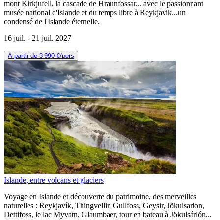
mont Kirkjufell, la cascade de Hraunfossar... avec le passionnant
musée national d'Islande et du temps libre à Reykjavik...un
condensé de l'Islande éternelle.
16 juil. -
21 juil. 2027
A partir de
3 990 €
/pers
Islande, entre volcans et glaciers
Voyage en Islande et découverte du patrimoine, des merveilles
naturelles : Reykjavík, Thingvellir, Gullfoss, Geysir, Jökulsarlon,
Dettifoss, le lac Myvatn, Glaumbaer, tour en bateau à Jökulsárlón...