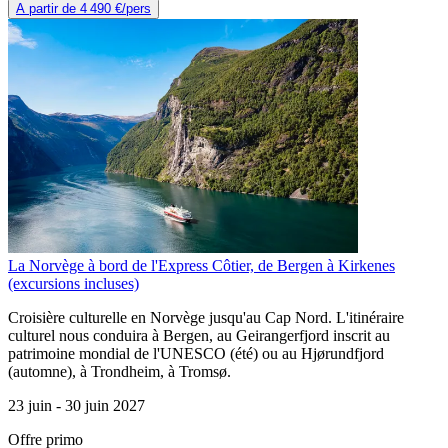
A partir de
4 490 €
/pers
La Norvège à bord de l'Express Côtier, de Bergen à Kirkenes
(excursions incluses)
Croisière culturelle en Norvège jusqu'au Cap Nord. L'itinéraire
culturel nous conduira à Bergen, au Geirangerfjord inscrit au
patrimoine mondial de l'UNESCO (été) ou au Hjørundfjord
(automne), à Trondheim, à Tromsø.
23 juin -
30 juin 2027
Offre primo