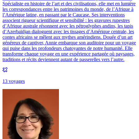
Spécialiste en histoire de l’art et des civilisations, elle met en lumière
les correspondances entre les patrimoines du monde, de l’Afrique à
l’Amérique latine, en passant par le Caucase. Ses interventions
associent rigueur scientifique et sensibilité : les gravures rupestres
d’Afrique australe résonnent avec les pétroglyphes andins, les tapis
d’Azerbaïdjan dialoguent avec les tissages d’Amérique centrale, les
contes africains se mêlent aux mythes amérindiens. Douée d’un art
généreux de captiver, Annie embarque son auditoire pour un voyage
qui puise dans les profondeurs chatoyantes de notre humanité. Elle
transforme chaque voyage en une expérience partagée où paysages,
traditions et récits deviennent autant de passerelles vers l’autre.
13
voyage
s