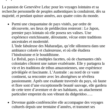
La passion de Geneviève Leluc pour les voyages lointains et sa
recherche personnelle de peuples authentiques la conduiront, dès sa
majorité, et pendant quinze années, aux quatre coins du monde.
Parmi une cinquantaine de pays visités, par ordre de
découverte, ses lieux de prédilection resteront : Le Japon,
premier pays lointain où elle posera ses valises. Une
expérience enrichissante, déroutante, vécue entre traditions
ancestrales et modernité.
L’Inde fabuleuse des Maharadjas, qu’elle sillonnera dans une
ambiance colorée et chaleureuse, et où elle étudiera
l’hindouisme et le bouddhisme.
Le Brésil, pays à multiples facettes, où de charmantes cités
coloniales côtoient une nature exubérante. Elle y partagera la
vie et les traditions de tribus amazoniennes, une expérience
privilégiée et fascinante. L’Australie : au nord de ce vaste
continent, sa rencontre avec les aborigènes se révélera
passionnante. Après une exaltante traversée du pays, où faune
et flore sont d’une exceptionnelle beauté sauvage, elle gardera
de cette terre d’aventure et de ses habitants, un attachement
particulier empreint du son vibrant du didgeridoo…..
Devenue guide-conférencière elle accompagne des voyages
culturels depuis une trentaine d’années, et transmet ses