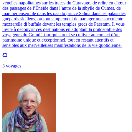
venelles napolitaines sur les traces du Caravage, de relire en chœur
des passages de l’Éneide dans l’antre de la sibylle de Cumes, de
marcher ensemble dans les pas du prince Salina dans les palais des
guépards siciliens, ou tout simplement de partager une succulente
mozzarella di buffala devant les temples grecs de Paestum. Il vous
invite à découvrir ces destinations en adoptant la philosophie des
voyageurs du Grand Tour qui surent se cultiver au contact d’un
patrimoine unique et exceptionnel, tout en restant attentifs et
sensibles aux merveilleuses manifestations de la vie quotidienne.
3
voyage
s