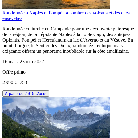
Randonnée à Naples et Pompéi, à l'ombre des volcans et des cités
ensevelies
Randonnée culturelle en Campanie pour une découverte pittoresque
de la région, de la trépidante Naples à la noble Capri, des antiques
Oplontis, Pompéi et Herculanum au lac d’Averno et au Vésuve. En
point d’orgue, le Sentier des Dieux, randonnée mythique mais
exigeante offrant un panorama inoubliable sur la côte amalfitaine.
16 mai -
23 mai 2027
Offre primo
2 990 €
-75 €
A partir de
2 915 €
/pers