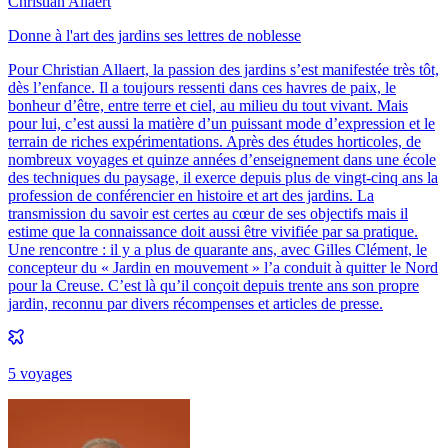
Christian Allaert
Donne à l'art des jardins ses lettres de noblesse
Pour Christian Allaert, la passion des jardins s’est manifestée très tôt,
dès l’enfance. Il a toujours ressenti dans ces havres de paix, le
bonheur d’être, entre terre et ciel, au milieu du tout vivant. Mais
pour lui, c’est aussi la matière d’un puissant mode d’expression et le
terrain de riches expérimentations. Après des études horticoles, de
nombreux voyages et quinze années d’enseignement dans une école
des techniques du paysage, il exerce depuis plus de vingt-cinq ans la
profession de conférencier en histoire et art des jardins. La
transmission du savoir est certes au cœur de ses objectifs mais il
estime que la connaissance doit aussi être vivifiée par sa pratique.
Une rencontre : il y a plus de quarante ans, avec Gilles Clément, le
concepteur du « Jardin en mouvement » l’a conduit à quitter le Nord
pour la Creuse. C’est là qu’il conçoit depuis trente ans son propre
jardin, reconnu par divers récompenses et articles de presse.
5
voyage
s