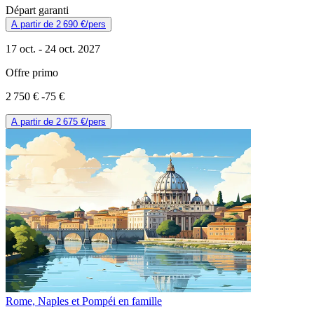
Départ garanti
A partir de
2 690 €
/pers
17 oct. -
24 oct. 2027
Offre primo
2 750 €
-75 €
A partir de
2 675 €
/pers
Rome, Naples et Pompéi en famille