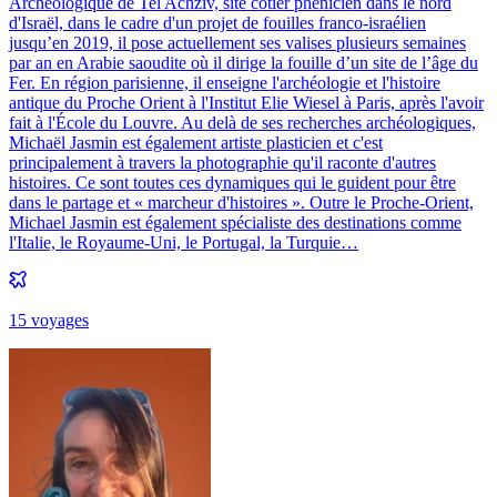
Archéologique de Tel Achziv, site côtier phénicien dans le nord
d'Israël, dans le cadre d'un projet de fouilles franco-israélien
jusqu’en 2019, il pose actuellement ses valises plusieurs semaines
par an en Arabie saoudite où il dirige la fouille d’un site de l’âge du
Fer. En région parisienne, il enseigne l'archéologie et l'histoire
antique du Proche Orient à l'Institut Elie Wiesel à Paris, après l'avoir
fait à l'École du Louvre. Au delà de ses recherches archéologiques,
Michaël Jasmin est également artiste plasticien et c'est
principalement à travers la photographie qu'il raconte d'autres
histoires. Ce sont toutes ces dynamiques qui le guident pour être
dans le partage et « marcheur d'histoires ». Outre le Proche-Orient,
Michael Jasmin est également spécialiste des destinations comme
l'Italie, le Royaume-Uni, le Portugal, la Turquie…
15
voyage
s