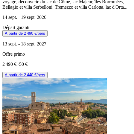
voyage, découverte du lac de Côme, lac Majeur, îles Borromées,
Bellagio et villa Serbelloni, Tremezzo et villa Carlotta, lac d'Orta...
14 sept. -
19 sept. 2026
Départ garanti
A partir de
2 490 €
/pers
13 sept. -
18 sept. 2027
Offre primo
2 490 €
-50 €
A partir de
2 440 €
/pers