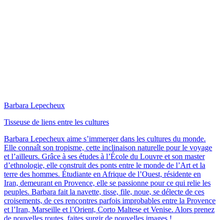
Barbara Lepecheux
Tisseuse de liens entre les cultures
Barbara Lepecheux aime s’immerger dans les cultures du monde.
Elle connaît son tropisme, cette inclinaison naturelle pour le voyage
et l’ailleurs. Grâce à ses études à l’École du Louvre et son master
d’ethnologie, elle construit des ponts entre le monde de l’Art et la
terre des hommes. Étudiante en Afrique de l’Ouest, résidente en
Iran, demeurant en Provence, elle se passionne pour ce qui relie les
peuples. Barbara fait la navette, tisse, file, noue, se délecte de ces
croisements, de ces rencontres parfois improbables entre la Provence
et l’Iran, Marseille et l’Orient, Corto Maltese et Venise. Alors prenez
de nouvelles routes, faites surgir de nouvelles images !