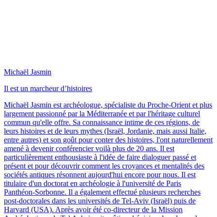
Michaël Jasmin
Il est un marcheur d’histoires
Michaël Jasmin est archéologue, spécialiste du Proche-Orient et plus
largement passionné par la Méditerranée et par l'héritage culturel
commun qu'elle offre. Sa connaissance intime de ces régions, de
leurs histoires et de leurs mythes (Israël, Jordanie, mais aussi Italie,
entre autres) et son goût pour conter des histoires, l'ont naturellement
amené à devenir conférencier voilà plus de 20 ans. Il est
particulièrement enthousiaste à l'idée de faire dialoguer passé et
présent et pour découvrir comment les croyances et mentalités des
sociétés antiques résonnent aujourd'hui encore pour nous. Il est
titulaire d'un doctorat en archéologie à l'université de Paris
Panthéon-Sorbonne. Il a également effectué plusieurs recherches
post-doctorales dans les universités de Tel-Aviv (Israël) puis de
Harvard (USA). Après avoir été co-directeur de la Mission