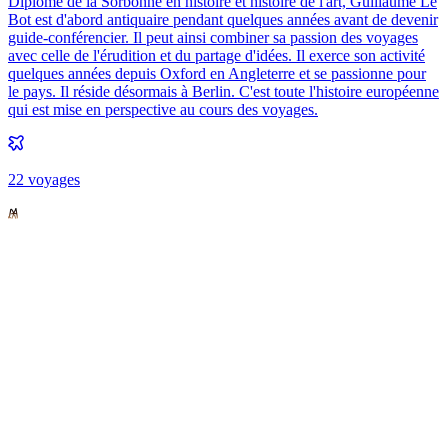
Diplômé de la Sorbonne en histoire et histoire de l'art, Guillaume Le
Bot est d'abord antiquaire pendant quelques années avant de devenir
guide-conférencier. Il peut ainsi combiner sa passion des voyages
avec celle de l'érudition et du partage d'idées. Il exerce son activité
quelques années depuis Oxford en Angleterre et se passionne pour
le pays. Il réside désormais à Berlin. C'est toute l'histoire européenne
qui est mise en perspective au cours des voyages.
22
voyage
s