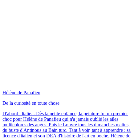
Hélène de Panafieu
De la curiosité en toute chose
D'abord l'Italie... Dès la petite enfance, la peinture fut un premier
choc pour Hélène de Panafieu qui n'a jamais oublié les ailes
multicolores des anges. Puis le Louvre tous les dimanches matins,
du buste d'Antinous au Bain turc. Tant à voir, tant à apprendre : sa
licence d'italien et son DEA d'histoire de l'art en poche, Hélène de