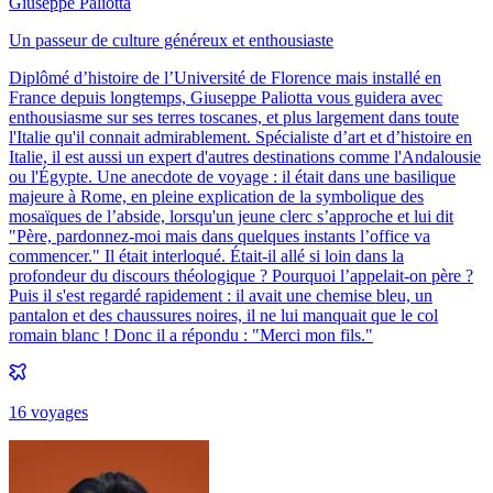
Giuseppe Paliotta
Un passeur de culture généreux et enthousiaste
Diplômé d’histoire de l’Université de Florence mais installé en
France depuis longtemps, Giuseppe Paliotta vous guidera avec
enthousiasme sur ses terres toscanes, et plus largement dans toute
l'Italie qu'il connait admirablement. Spécialiste d’art et d’histoire en
Italie, il est aussi un expert d'autres destinations comme l'Andalousie
ou l'Égypte. Une anecdote de voyage : il était dans une basilique
majeure à Rome, en pleine explication de la symbolique des
mosaïques de l’abside, lorsqu'un jeune clerc s’approche et lui dit
"Père, pardonnez-moi mais dans quelques instants l’office va
commencer." Il était interloqué. Était-il allé si loin dans la
profondeur du discours théologique ? Pourquoi l’appelait-on père ?
Puis il s'est regardé rapidement : il avait une chemise bleu, un
pantalon et des chaussures noires, il ne lui manquait que le col
romain blanc ! Donc il a répondu : "Merci mon fils."
16
voyage
s