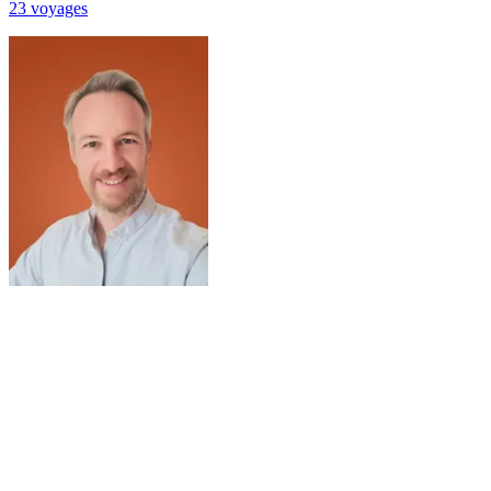
23
voyage
s