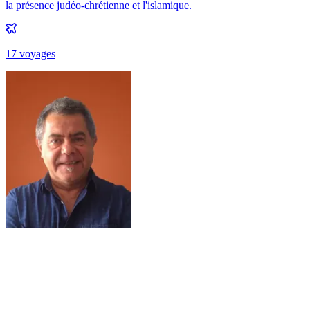
la présence judéo-chrétienne et l'islamique.
17
voyage
s