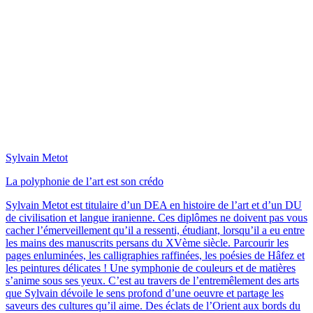
Sylvain Metot
La polyphonie de l’art est son crédo
Sylvain Metot est titulaire d’un DEA en histoire de l’art et d’un DU
de civilisation et langue iranienne. Ces diplômes ne doivent pas vous
cacher l’émerveillement qu’il a ressenti, étudiant, lorsqu’il a eu entre
les mains des manuscrits persans du XVème siècle. Parcourir les
pages enluminées, les calligraphies raffinées, les poésies de Hâfez et
les peintures délicates ! Une symphonie de couleurs et de matières
s’anime sous ses yeux. C’est au travers de l’entremêlement des arts
que Sylvain dévoile le sens profond d’une oeuvre et partage les
saveurs des cultures qu’il aime. Des éclats de l’Orient aux bords du