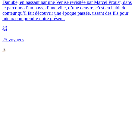
Danube, en passant par une Venise revisitée par Marcel Proust, dans
le parcours d’un pays, d’une ville, d’une oeuvre, c’est en habit de
conteur qu’il fait découvrir une époque passée, tissant des fils pour
mieux comprendre notre présent.
25
voyage
s