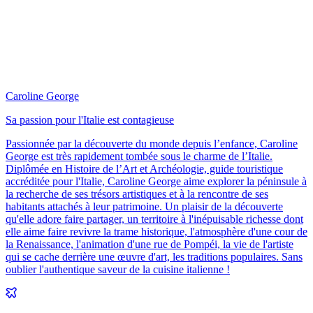
Caroline George
Sa passion pour l'Italie est contagieuse
Passionnée par la découverte du monde depuis l’enfance, Caroline
George est très rapidement tombée sous le charme de l’Italie.
Diplômée en Histoire de l’Art et Archéologie, guide touristique
accréditée pour l'Italie, Caroline George aime explorer la péninsule à
la recherche de ses trésors artistiques et à la rencontre de ses
habitants attachés à leur patrimoine. Un plaisir de la découverte
qu'elle adore faire partager, un territoire à l'inépuisable richesse dont
elle aime faire revivre la trame historique, l'atmosphère d'une cour de
la Renaissance, l'animation d'une rue de Pompéi, la vie de l'artiste
qui se cache derrière une œuvre d'art, les traditions populaires. Sans
oublier l'authentique saveur de la cuisine italienne !