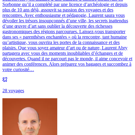
Sorbonne qu’il a complété par une licence d’archéologie et depuis
plus de 10 ans déjà, assouvit sa passion des voyages et des
rencontres. Avec enthousiasme et pédagogie, Laurent saura vous
dévoiler les trésors insoupçonnés d’une ville, les secrets inattendus
d’une œuvre d’art sans oublier la découverte des richesses
gastronomiques des régions parcourues. Laissez-vous transporter
dans ses « parenthèses enchantées » où la rencontre, tant humaine
qu’artistique, vous ouvrira les portes de la connaissance et des
plaisirs. Que vous soyez amateur d’art ou de nature, Laurent Abry
partagera avec vous des moments inoubliables d’échanges et de
découvertes. Quand il ne parcourt pas le monde, il aime concevoir et
animer des conférences. Alors préparez vos bagages et succombez à
votre curiosité…
28
voyage
s