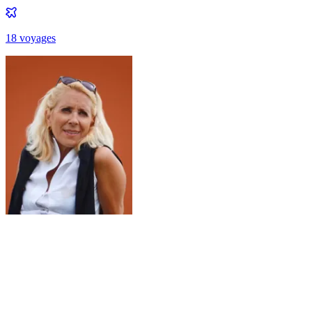
18
voyage
s