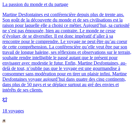
La passion du monde et du partage
Martine Desfontaines est conférencière depuis plus de trente ans.
Son goût de la découverte du monde et de ses civilisations est la
raison pour laquelle elle a choisi ce métier. Aujourd’hui, sa curiosité
ne s’est pas émoussée, bien au contraire. Le monde ne cesse
d’évoluer, de se diversifier. Il est donc impératif d’aller à sa
rencontre pour le comprendre. Le voyage ne peut être qu’au coeur
de cette compréhension. La conférencière qu’elle veut être par son
travail de longue haleine, ses réflexions et observations sur le terrain,
souhaite rendre intelligible le passé autant que le présent pour
envisager avec modestie le futur. Enfin, Martine Desfontaines, au-
delà de tout, n’oublie pas que le voyage est une gourmandise à
consommer sans modération pour en tirer un plaisir infini. Martine
Desfontaines voyage aujourd’hui dans quatre des cinq continents,
dans plus de 50 pays et se déplace surtout au gré des envies et
intérêts de ses clients.
18
voyage
s