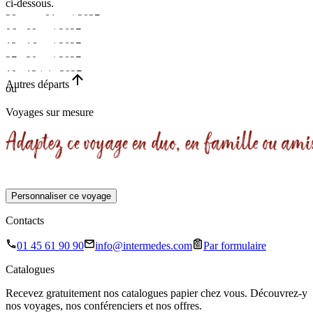
ci-dessous.
28 avr. - 01 mai 2027
06 - 09 mai 2027
•
13 - 16 mai 2027
•
27 - 30 mai 2027
4 jours
•
10 - 13 juin 2027
4 jours
•
Autres départs
ou
4 jours
•
4 jours
Voyages sur mesure
4 jours
Personnaliser ce voyage
Contacts
01 45 61 90 90
info@intermedes.com
Par formulaire
Catalogues
Recevez gratuitement nos catalogues papier chez vous. Découvrez-y
nos voyages, nos conférenciers et nos offres.