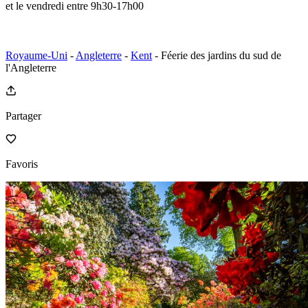
et le vendredi entre 9h30-17h00
Royaume-Uni
-
Angleterre
-
Kent
- Féerie des jardins du sud de
l'Angleterre
Partager
Favoris