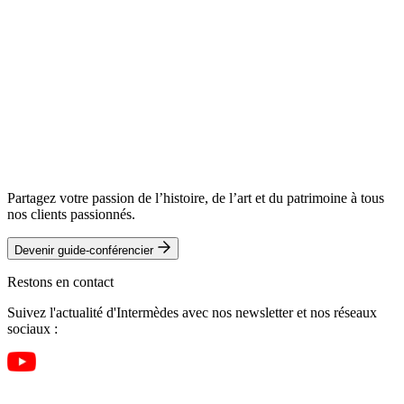
Réserver ce voyage
1 790 €
/ pers.
Ch. double
Réserver ce voyage
1 790 €
/ pers.
Télécharger le programme complet
Réserver ce voyage
1 790 €
/ pers.
Télécharger le programme complet
Réserver ce voyage
Télécharger le programme complet
Réserver ce voyage
Télécharger le programme complet
Télécharger le programme complet
Partagez votre passion de l’histoire, de l’art et du patrimoine à tous
nos clients passionnés.
Devenir guide-conférencier
Restons en contact
Suivez l'actualité d'Intermèdes avec nos newsletter et nos réseaux
sociaux :