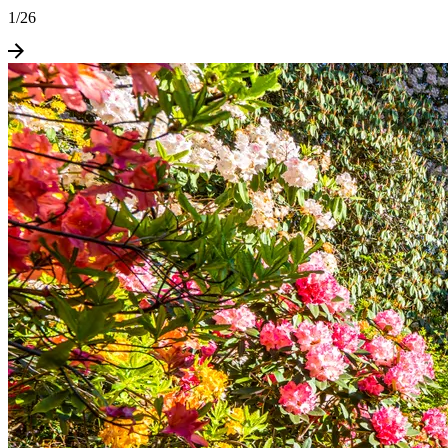
1
/
26