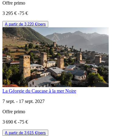
Offre primo
3 295 €
-75 €
A partir de
3 220 €
/pers
La Géorgie du Caucase à la mer Noire
7 sept. -
17 sept. 2027
Offre primo
3 690 €
-75 €
A partir de
3 615 €
/pers