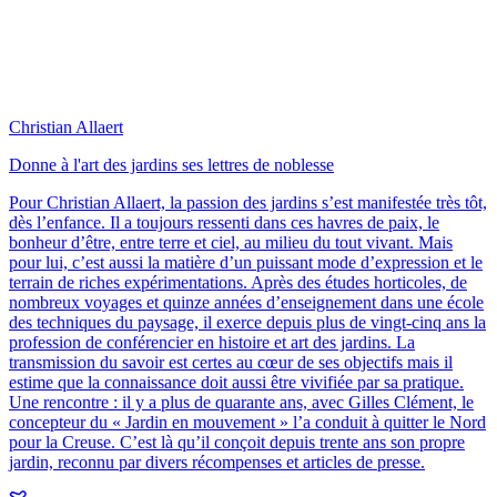
Christian Allaert
Donne à l'art des jardins ses lettres de noblesse
Pour Christian Allaert, la passion des jardins s’est manifestée très tôt,
dès l’enfance. Il a toujours ressenti dans ces havres de paix, le
bonheur d’être, entre terre et ciel, au milieu du tout vivant. Mais
pour lui, c’est aussi la matière d’un puissant mode d’expression et le
terrain de riches expérimentations. Après des études horticoles, de
nombreux voyages et quinze années d’enseignement dans une école
des techniques du paysage, il exerce depuis plus de vingt-cinq ans la
profession de conférencier en histoire et art des jardins. La
transmission du savoir est certes au cœur de ses objectifs mais il
estime que la connaissance doit aussi être vivifiée par sa pratique.
Une rencontre : il y a plus de quarante ans, avec Gilles Clément, le
concepteur du « Jardin en mouvement » l’a conduit à quitter le Nord
pour la Creuse. C’est là qu’il conçoit depuis trente ans son propre
jardin, reconnu par divers récompenses et articles de presse.