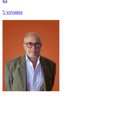
5
voyage
s