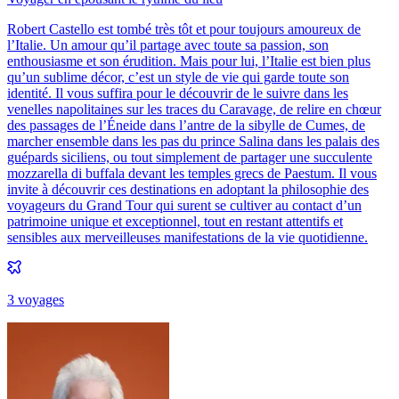
Robert Castello est tombé très tôt et pour toujours amoureux de
l’Italie. Un amour qu’il partage avec toute sa passion, son
enthousiasme et son érudition. Mais pour lui, l’Italie est bien plus
qu’un sublime décor, c’est un style de vie qui garde toute son
identité. Il vous suffira pour le découvrir de le suivre dans les
venelles napolitaines sur les traces du Caravage, de relire en chœur
des passages de l’Éneide dans l’antre de la sibylle de Cumes, de
marcher ensemble dans les pas du prince Salina dans les palais des
guépards siciliens, ou tout simplement de partager une succulente
mozzarella di buffala devant les temples grecs de Paestum. Il vous
invite à découvrir ces destinations en adoptant la philosophie des
voyageurs du Grand Tour qui surent se cultiver au contact d’un
patrimoine unique et exceptionnel, tout en restant attentifs et
sensibles aux merveilleuses manifestations de la vie quotidienne.
3
voyage
s