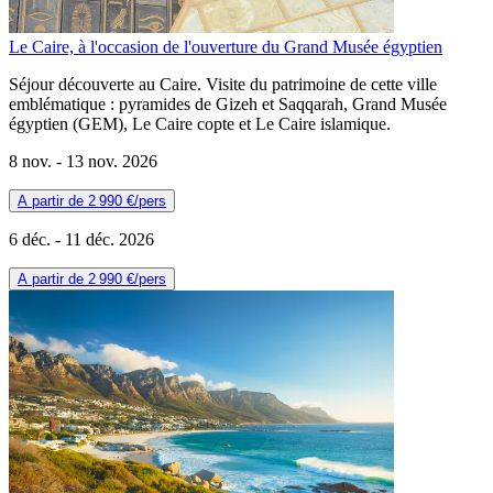
Le Caire, à l'occasion de l'ouverture du Grand Musée égyptien
Séjour découverte au Caire. Visite du patrimoine de cette ville
emblématique : pyramides de Gizeh et Saqqarah, Grand Musée
égyptien (GEM), Le Caire copte et Le Caire islamique.
8 nov. -
13 nov. 2026
A partir de
2 990 €
/pers
6 déc. -
11 déc. 2026
A partir de
2 990 €
/pers