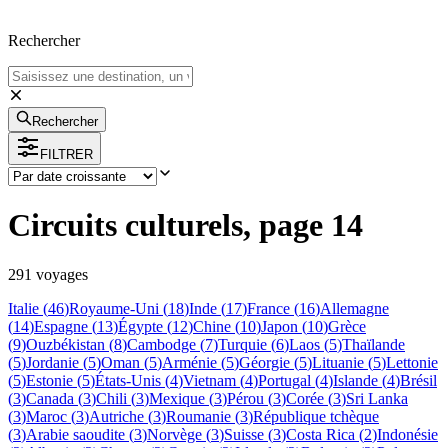
Rechercher
Rechercher
FILTRER
Circuits culturels, page 14
291
voyage
s
Italie
(
46
)
Royaume-Uni
(
18
)
Inde
(
17
)
France
(
16
)
Allemagne
(
14
)
Espagne
(
13
)
Égypte
(
12
)
Chine
(
10
)
Japon
(
10
)
Grèce
(
9
)
Ouzbékistan
(
8
)
Cambodge
(
7
)
Turquie
(
6
)
Laos
(
5
)
Thaïlande
(
5
)
Jordanie
(
5
)
Oman
(
5
)
Arménie
(
5
)
Géorgie
(
5
)
Lituanie
(
5
)
Lettonie
(
5
)
Estonie
(
5
)
États-Unis
(
4
)
Vietnam
(
4
)
Portugal
(
4
)
Islande
(
4
)
Brésil
(
3
)
Canada
(
3
)
Chili
(
3
)
Mexique
(
3
)
Pérou
(
3
)
Corée
(
3
)
Sri Lanka
(
3
)
Maroc
(
3
)
Autriche
(
3
)
Roumanie
(
3
)
République tchèque
(
3
)
Arabie saoudite
(
3
)
Norvège
(
3
)
Suisse
(
3
)
Costa Rica
(
2
)
Indonésie