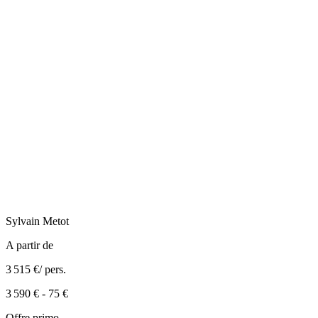
Sylvain
Metot
A partir de
3 515 €
/ pers.
3 590 €
-
75 €
Offre primo