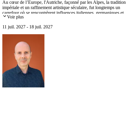
Au cœur de l’Europe, l'Autriche, façonné par les Alpes, la tradition
impériale et un raffinement artistique séculaire, fut longtemps un
carrefour où se rencontrèrent influences italiennes, germaniques et
Voir plus
slaves. Ce circuit vous fera découvrir cette richesse : Vienne,
capitale impériale aux fastes baroques, Salzbourg, cité musicale par
11 juil. 2027 - 18 juil. 2027
excellence et Graz, somptueux ensemble médiéval, Renaissance et
baroque, le tout dans un somptueux décor naturel estival