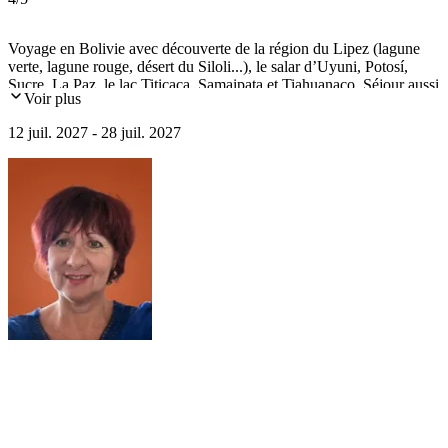
Voyage en Bolivie avec découverte de la région du Lipez (lagune
verte, lagune rouge, désert du Siloli...), le salar d’Uyuni, Potosí,
Sucre, La Paz, le lac Titicaca, Samaipata et Tiahuanaco. Séjour aussi
Voir plus
au Chili pour visiter le désert d'Atacama, Arica, le parc national
Lauca et Santiago.
12 juil. 2027 - 28 juil. 2027