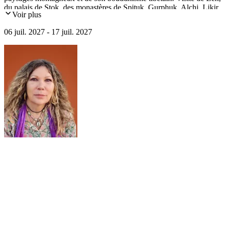
du palais de Stok, des monastères de Spituk, Gurphuk, Alchi, Likir,
Voir plus
Phyang, Tiksé, Taktak...La vallée de l'Indus et de Wangla, Basgo,
Ridzong, Shey, Choglamsar, Delhi.
06 juil. 2027 - 17 juil. 2027