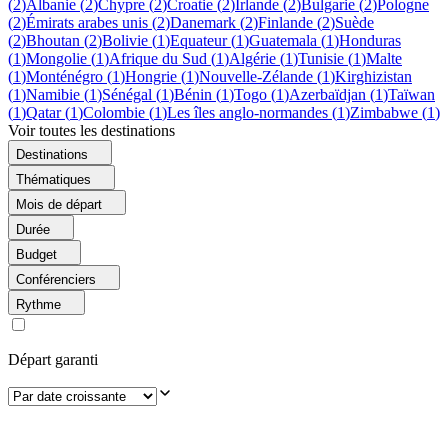
(
2
)
Albanie
(
2
)
Chypre
(
2
)
Croatie
(
2
)
Irlande
(
2
)
Bulgarie
(
2
)
Pologne
(
2
)
Émirats arabes unis
(
2
)
Danemark
(
2
)
Finlande
(
2
)
Suède
(
2
)
Bhoutan
(
2
)
Bolivie
(
1
)
Equateur
(
1
)
Guatemala
(
1
)
Honduras
(
1
)
Mongolie
(
1
)
Afrique du Sud
(
1
)
Algérie
(
1
)
Tunisie
(
1
)
Malte
(
1
)
Monténégro
(
1
)
Hongrie
(
1
)
Nouvelle-Zélande
(
1
)
Kirghizistan
(
1
)
Namibie
(
1
)
Sénégal
(
1
)
Bénin
(
1
)
Togo
(
1
)
Azerbaïdjan
(
1
)
Taïwan
(
1
)
Qatar
(
1
)
Colombie
(
1
)
Les îles anglo-normandes
(
1
)
Zimbabwe
(
1
)
Voir toutes les destinations
Destinations
Thématiques
Mois de départ
Durée
Budget
Conférenciers
Rythme
Départ garanti