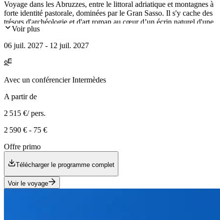
Voyage dans les Abruzzes, entre le littoral adriatique et montagnes à
forte identité pastorale, dominées par le Gran Sasso. Il s'y cache des
trésors d'archéologie et d'art roman au cœur d’un écrin naturel d'une
Voir plus
grande beauté. Déjeuner dans une pêcherie sur le littoral et
dégustation de vins des Abruzzes dans un vignoble.
06 juil. 2027 - 12 juil. 2027
Avec
un conférencier Intermèdes
A partir de
2 515 €
/ pers.
2 590 €
-
75 €
Offre primo
Télécharger le programme complet
Voir le voyage