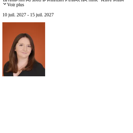
Jacobite qui est aussi le Poudlard Express des films "Harry Potter",
Voir plus
Glen Coe...
10 juil. 2027 - 15 juil. 2027