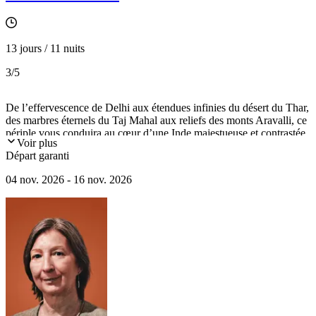
13 jours / 11 nuits
3
/5
De l’effervescence de Delhi aux étendues infinies du désert du Thar,
des marbres éternels du Taj Mahal aux reliefs des monts Aravalli, ce
périple vous conduira au cœur d’une Inde majestueuse et contrastée.
Voir plus
Vous traverserez les cités emblématiques du Rajasthan : Jaipur la
Départ garanti
rose, Jodhpur la bleue, Jaisalmer la dorée surgissant des sables, sans
oublier la grâce immaculée d’Udaipur, la ville blanche. Un voyage
04 nov. 2026 - 16 nov. 2026
entre rêve et réalité en compagnie de l'écrivaine Irène Frain.