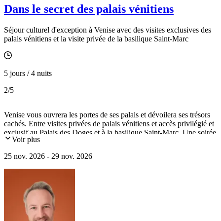
Dans le secret des palais vénitiens
Séjour culturel d'exception à Venise avec des visites exclusives des
palais vénitiens et la visite privée de la basilique Saint-Marc
5 jours / 4 nuits
2
/5
Venise vous ouvrera les portes de ses palais et dévoilera ses trésors
cachés. Entre visites privées de palais vénitiens et accès privilégié et
exclusif au Palais des Doges et à la basilique Saint-Marc. Une soirée
Voir plus
lyrique dans un palais privé vous rappellera les fastes des soirées
vénitiennes et vie aristocratique d'antan. Enfin, une escapade en
25 nov. 2026 - 29 nov. 2026
bateau privé vers les îles de la lagune terminera de composer un
itinéraire unique, célébrant la splendeur et le raffinement de Venise.