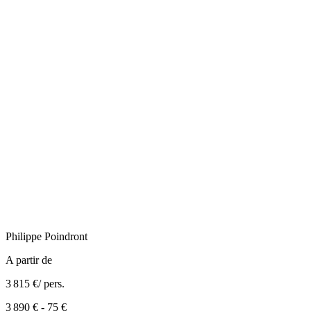
Philippe
Poindront
A partir de
3 815 €
/ pers.
3 890 €
-
75 €