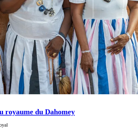
 du royaume du Dahomey
royal