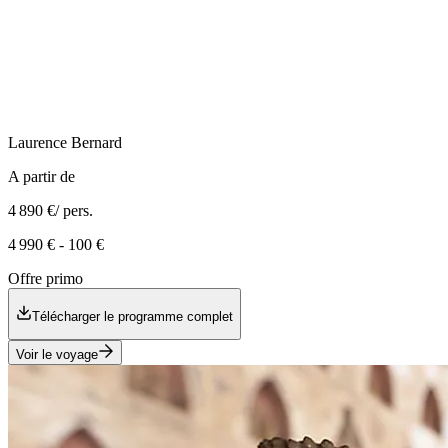
Laurence
Bernard
A partir de
4 890 €
/ pers.
4 990 €
-
100 €
Offre primo
Télécharger le programme complet
Voir le voyage