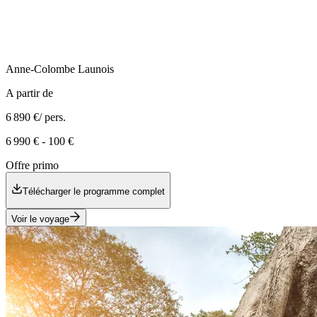
Anne-Colombe
Launois
A partir de
6 890 €
/ pers.
6 990 €
-
100 €
Offre primo
Télécharger le programme complet
Voir le voyage