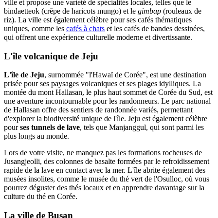
ville et propose une variété de spécialités locales, telles que le
bindaetteok (crêpe de haricots mungo) et le
gimbap
(rouleaux de
riz). La ville est également célèbre pour ses cafés thématiques
uniques, comme les
cafés à chats
et les cafés de bandes dessinées,
qui offrent une expérience culturelle moderne et divertissante.
L'île volcanique de Jeju
L'île de Jeju
, surnommée "l'Hawaï de Corée", est une destination
prisée pour ses paysages volcaniques et ses plages idylliques. La
montée du mont Hallasan, le plus haut sommet de Corée du Sud, est
une aventure incontournable pour les randonneurs. Le parc national
de Hallasan offre des sentiers de randonnée variés, permettant
d'explorer la biodiversité unique de l'île. Jeju est également célèbre
pour
ses tunnels de lave
, tels que Manjanggul, qui sont parmi les
plus longs au monde.
Lors de votre visite, ne manquez pas les formations rocheuses de
Jusangjeolli, des colonnes de basalte formées par le refroidissement
rapide de la lave en contact avec la mer. L'île abrite également des
musées insolites, comme le musée du thé vert de l'Osulloc, où vous
pourrez déguster des thés locaux et en apprendre davantage sur la
culture du thé en Corée.
La ville de Busan