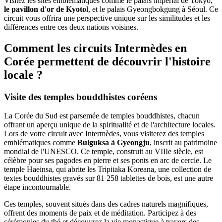
Visitez les sites emblématiques comme le palais impérial de Tokyo,
le pavillon d'or de Kyoto
l, et le palais Gyeongbokgung à Séoul. Ce
circuit vous offrira une perspective unique sur les similitudes et les
différences entre ces deux nations voisines.
Comment les circuits Intermèdes en
Corée permettent de découvrir l'histoire
locale ?
Visite des temples bouddhistes coréens
La Corée du Sud est parsemée de temples bouddhistes, chacun
offrant un aperçu unique de la spiritualité et de l'architecture locales.
Lors de votre circuit avec Intermèdes, vous visiterez des temples
emblématiques comme
Bulguksa à Gyeongju
, inscrit au patrimoine
mondial de l'UNESCO. Ce temple, construit au VIIIe siècle, est
célèbre pour ses pagodes en pierre et ses ponts en arc de cercle. Le
temple Haeinsa, qui abrite les Tripitaka Koreana, une collection de
textes bouddhistes gravés sur 81 258 tablettes de bois, est une autre
étape incontournable.
Ces temples, souvent situés dans des cadres naturels magnifiques,
offrent des moments de paix et de méditation. Participez à des
cérémonies du thé et découvrez la vie monastique à travers des