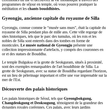
programmes de séjour en temple, où vous pourrez pratiquer la
méditation et les
chants bouddhistes.
Gyeongju, ancienne capitale du royaume de Silla
Gyeongju, connue comme le “musée sans murs", était la capitale du
royaume de Silla pendant plus de mille ans. Cette ville regorge de
sites historiques, tels que le parc des tumulus, où les rois et les
nobles de Silla sont enterrés dans des tombes en forme de
monticules.
Le musée national de Gyeongju
présente une
collection impressionnante d'artefacts, y compris des couronnes en
or et des statues de Bouddha.
Le temple Bulguksa et la grotte de Seokguram, situés à proximité,
sont des exemples remarquables de l'art bouddhiste de Silla. La
grotte de Seokguram, avec sa statue de Bouddha regardant l'horizon,
est un lieu de pèlerinage important et offre une vue imprenable sur la
mer de l'Est.
Découverte des palais historiques
Les palais historiques de Séoul, tels que
Gyeongbokgung,
Changdeokgung et Deoksugung
, témoignent de la grandeur des
dynasties royales coréennes. Ces palais, avec leurs jardins