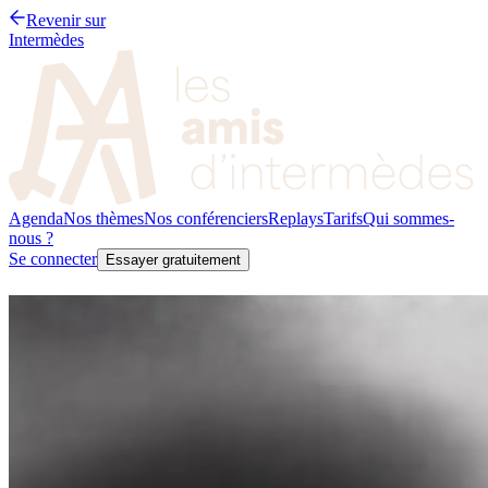
Revenir sur
Intermèdes
Agenda
Nos thèmes
Nos conférenciers
Replays
Tarifs
Qui sommes-
nous ?
Se connecter
Essayer gratuitement