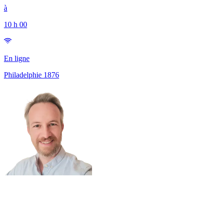
à
10 h 00
En ligne
Philadelphie
1876