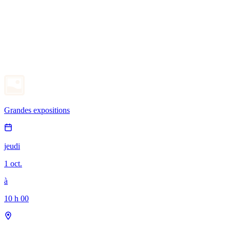
Grandes expositions
jeudi
1 oct.
à
10 h 00