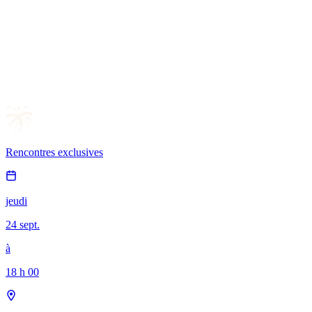
Rencontres exclusives
jeudi
24 sept.
à
18 h 00