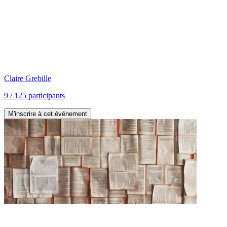
Claire
Grebille
9
/
125
participants
M'inscrire à cet événement