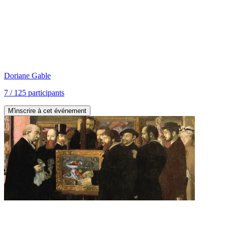
Doriane
Gable
7
/
125
participants
M'inscrire à cet événement