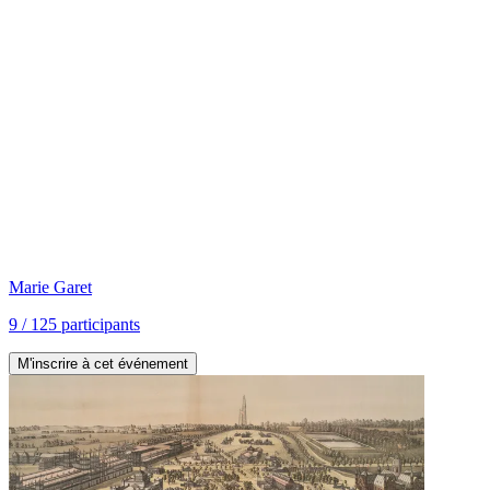
Marie
Garet
9
/
125
participants
M'inscrire à cet événement