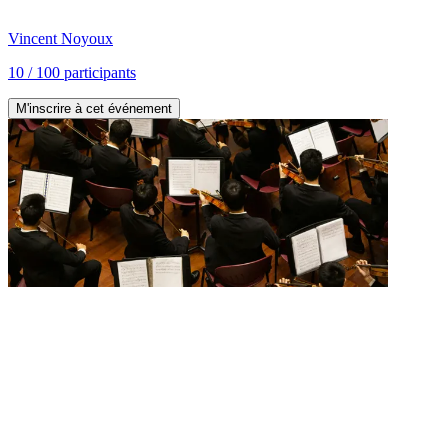
Vincent
Noyoux
10
/
100
participants
M'inscrire à cet événement