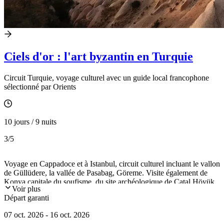
Ciels d'or : l'art byzantin en Turquie
Circuit Turquie, voyage culturel avec un guide local francophone
sélectionné par Orients
10 jours / 9 nuits
3
/5
Voyage en Cappadoce et à Istanbul, circuit culturel incluant le vallon
de Güllüdere, la vallée de Pasabag, Göreme. Visite également de
Konya capitale du soufisme, du site archéologique de Catal Höyük
Voir plus
et pour finir Istanbul avec Sainte-Sophie et la Mosquée bleue.
Départ garanti
07 oct. 2026 - 16 oct. 2026