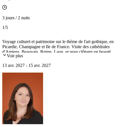
3 jours / 2 nuits
1
/5
Voyage culturel et patrimoine sur le thème de l'art gothique, en
Picardie, Champagne et Ile de France. Visite des cathédrales
d'Amiens, Beauvais, Reims, Laon, et pour clôturer en beauté,
Voir plus
découverte de la nouvelle Notre-Dame de Paris et de la Sainte-
Chapelle. Pour votre confort, un voyage en autocar au départ de
13 avr. 2027 - 15 avr. 2027
Paris