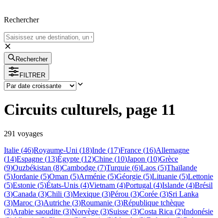
Rechercher
Rechercher
FILTRER
Circuits culturels, page 11
291
voyage
s
Italie
(
46
)
Royaume-Uni
(
18
)
Inde
(
17
)
France
(
16
)
Allemagne
(
14
)
Espagne
(
13
)
Égypte
(
12
)
Chine
(
10
)
Japon
(
10
)
Grèce
(
9
)
Ouzbékistan
(
8
)
Cambodge
(
7
)
Turquie
(
6
)
Laos
(
5
)
Thaïlande
(
5
)
Jordanie
(
5
)
Oman
(
5
)
Arménie
(
5
)
Géorgie
(
5
)
Lituanie
(
5
)
Lettonie
(
5
)
Estonie
(
5
)
États-Unis
(
4
)
Vietnam
(
4
)
Portugal
(
4
)
Islande
(
4
)
Brésil
(
3
)
Canada
(
3
)
Chili
(
3
)
Mexique
(
3
)
Pérou
(
3
)
Corée
(
3
)
Sri Lanka
(
3
)
Maroc
(
3
)
Autriche
(
3
)
Roumanie
(
3
)
République tchèque
(
3
)
Arabie saoudite
(
3
)
Norvège
(
3
)
Suisse
(
3
)
Costa Rica
(
2
)
Indonésie