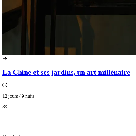
La Chine et ses jardins, un art millénaire
12 jours / 9 nuits
3
/5