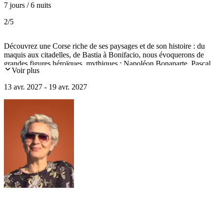
7 jours / 6 nuits
2
/5
Découvrez une Corse riche de ses paysages et de son histoire : du
maquis aux citadelles, de Bastia à Bonifacio, nous évoquerons de
grandes figures héroïques, mythiques : Napoléon Bonaparte, Pascal
Voir plus
Paoli, Ugo Colonna, sainte Lucie... A travers des horizons
contrastés, où plages sublimes ourlent un littoral vertigineux, les
13 avr. 2027 - 19 avr. 2027
parois granitiques désolées alternent avec un maquis impénétrable :
autant de paysages "carte postale" qui forgèrent une âme, une
culture insulaires si uniques.