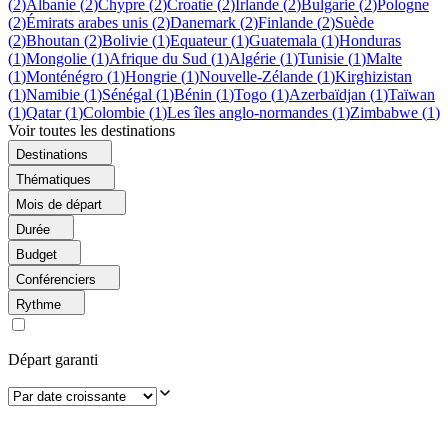
(
2
)
Albanie
(
2
)
Chypre
(
2
)
Croatie
(
2
)
Irlande
(
2
)
Bulgarie
(
2
)
Pologne
(
2
)
Émirats arabes unis
(
2
)
Danemark
(
2
)
Finlande
(
2
)
Suède
(
2
)
Bhoutan
(
2
)
Bolivie
(
1
)
Equateur
(
1
)
Guatemala
(
1
)
Honduras
(
1
)
Mongolie
(
1
)
Afrique du Sud
(
1
)
Algérie
(
1
)
Tunisie
(
1
)
Malte
(
1
)
Monténégro
(
1
)
Hongrie
(
1
)
Nouvelle-Zélande
(
1
)
Kirghizistan
(
1
)
Namibie
(
1
)
Sénégal
(
1
)
Bénin
(
1
)
Togo
(
1
)
Azerbaïdjan
(
1
)
Taïwan
(
1
)
Qatar
(
1
)
Colombie
(
1
)
Les îles anglo-normandes
(
1
)
Zimbabwe
(
1
)
Voir toutes les destinations
Destinations
Thématiques
Mois de départ
Durée
Budget
Conférenciers
Rythme
Départ garanti