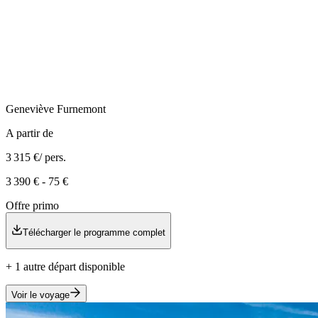
Geneviève
Furnemont
A partir de
3 315 €
/ pers.
3 390 €
-
75 €
Offre primo
Télécharger le programme complet
+
1
autre
départ
disponible
Voir le voyage