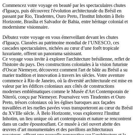
Commencez votre voyage en beauté par les spectaculaires chutes
d'Iguaçu, puis découvrez l'évolution architecturale du Brésil en
passant par Rio, Tiradentes, Ouro Preto, l'Institut Inhotim à Belo
Horizonte, Brasília et Salvador de Bahia, entre héritage colonial et
modernisme visionnaire.
Débutez votre voyage en vous émerveillant devant les chutes
d'Iguaçu. Classées au patrimoine mondial de l’UNESCO, ces
cascades spectaculaires, nichées au cœur d’une forêt tropicale
luxuriante, offrent un panorama saisissant.
Ce voyage vous invite à explorer l'architecture brésilienne, reflet de
l'histoire du pays. Des constructions coloniales à la vision futuriste
d'Oscar Niemeyer, découvrez comment l'art de bâtir au Brésil a su
marier tradition et innovation à travers les siècles. Votre aventure
commence à Rio de Janeiro, où la diversité architecturale est mise en
valeur par les édifices coloniaux aux côtés de constructions
modernes emblématiques comme le Musée d'Art Contemporain de
Niterói, conçu par Niemeyer. Poursuivez vers Tiradentes et Ouro
Preto, trésors coloniaux où les églises baroques aux façades
travaillées et les ruelles pavées vous transporteront au cœur du Brésil
du XVIIIe siècle. À Belo Horizonte, vous explorerez l'Institut
Inhotim, un lieu unique où art contemporain et nature se rencontrent
dans un cadre époustouflant. Ce musée à ciel ouvert abrite des
œuvres d’art monumentales et des pavillons architecturaux
novateurs, offrant une nouvelle perspective sur l’architecture et la