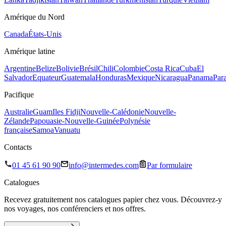
Amérique du Nord
Canada
États-Unis
Amérique latine
Argentine
Belize
Bolivie
Brésil
Chili
Colombie
Costa Rica
Cuba
El
Salvador
Equateur
Guatemala
Honduras
Mexique
Nicaragua
Panama
Par
Pacifique
Australie
Guam
Iles Fidji
Nouvelle-Calédonie
Nouvelle-
Zélande
Papouasie-Nouvelle-Guinée
Polynésie
française
Samoa
Vanuatu
Contacts
01 45 61 90 90
info@intermedes.com
Par formulaire
Catalogues
Recevez gratuitement nos catalogues papier chez vous. Découvrez-y
nos voyages, nos conférenciers et nos offres.