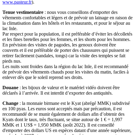
www.pasteur.fr
).
Tenue vestimentaire
: nous vous conseillons d'emporter des
vêtements confortables et légers et de prévoir un lainage en raison de
la climatisation dans les hôtels et les restaurants, et pour le séjour au
lac Inle.
Par respect pour la population, il est préférable d’éviter les décolletés
et les fines bretelles pour les femmes, et les shorts pour les hommes.
En prévision des visites de pagodes, les genoux doivent être
couverts et il est préférable de porter des chaussures qui puissent se
retirer facilement (sandales, tongs) car la visite des temples se fait
pieds nus.
Les nuits sont froides dans la région du lac Inle, il est recommandé
de prévoir des vêtements chauds pour les visites du matin, faciles à
enlever dès que le soleil reprend ses droits.
Douane
: les bijoux de valeur et le matériel vidéo doivent être
déclarés à l’arrivée. Il est interdit d’exporter des antiquités.
Change
: la monnaie birmane est le Kyat (abrégé MMK) subdivisé
en 100 pyas. Les euros sont acceptés mais par précaution, il est
recommandé de se munir également de dollars afin d’obtenir des
Kyats dont le taux, très fluctuant, se situe autour de 1 € = 1,997
MMK et 1 US$ = 1,950 MMK (août 2022). Il est conseillé
d'emporter des dollars US en espèces datant d'une année supérieure,