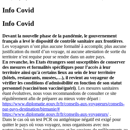
Info Covid
Info Covid
Devant la nouvelle phase de la pandémie, le gouvernement
français a levé le dispositif de contrôle sanitaire aux frontières
.
Les voyageurs n’ont plus aucune formalité à accomplir, plus aucune
justification du motif d’un voyage, ni aucune attestation de sortie du
territoire n’est requise pour se rendre dans un autre pays.
En revanche, les Etats étrangers sont susceptibles de conserver
des mesures et formalités spécifiques pour l’accès à leur
territoire ainsi qu'à certains lieux au sein de leur territoire
(hôtels, restaurants, musées,…), il revient au voyageur de
vérifier les conditions d'admissibilité en fonction de son statut
personnel (vacciné/non vacciné/guéri)
. Les mesures sanitaires
étant évolutives, nous vous recommandons de consulter ce site
régulièrement afin de préparer au mieux votre départ :
https://www.diplomatie.gouv.fr/fr/conseils-aux-voyageurs/conseils-
par-pays-destination/birmanie/#
https://www.diplomatie.gouv.fr/fr/conseils-aux-voyageurs/
.
Dans le cas où un test PCR ou antigénique négatif est exigé pour
quitter le pays où vous voyagez, nous organisons avec nos
partenaires locaux les rendez-vous et les sessions de prélèvements au