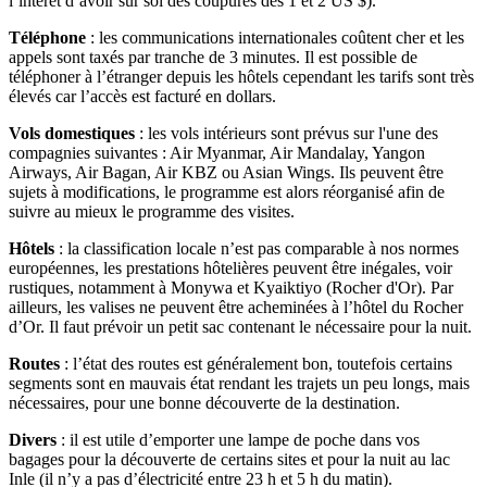
l’intérêt d’avoir sur soi des coupures des 1 et 2 US $).
Téléphone
: les communications internationales coûtent cher et les
appels sont taxés par tranche de 3 minutes. Il est possible de
téléphoner à l’étranger depuis les hôtels cependant les tarifs sont très
élevés car l’accès est facturé en dollars.
Vols domestiques
: les vols intérieurs sont prévus sur l'une des
compagnies suivantes : Air Myanmar, Air Mandalay, Yangon
Airways, Air Bagan, Air KBZ ou Asian Wings. Ils peuvent être
sujets à modifications, le programme est alors réorganisé afin de
suivre au mieux le programme des visites.
Hôtels
: la classification locale n’est pas comparable à nos normes
européennes, les prestations hôtelières peuvent être inégales, voir
rustiques, notamment à Monywa et Kyaiktiyo (Rocher d'Or). Par
ailleurs, les valises ne peuvent être acheminées à l’hôtel du Rocher
d’Or. Il faut prévoir un petit sac contenant le nécessaire pour la nuit.
Routes
: l’état des routes est généralement bon, toutefois certains
segments sont en mauvais état rendant les trajets un peu longs, mais
nécessaires, pour une bonne découverte de la destination.
Divers
: il est utile d’emporter une lampe de poche dans vos
bagages pour la découverte de certains sites et pour la nuit au lac
Inle (il n’y a pas d’électricité entre 23 h et 5 h du matin).