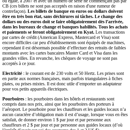
ou égale, à 2007 et avec un numéro de série ne commençant pas par
CB (ces billets ne sont pas acceptés en raison d'une rumeur de
contrefaçon).
Les billets de banque en euros ou dollars doivent
être en très bon état, sans déchirures ni tâches. Le change des
dollars ou des euros doit se faire obligatoirement dès l’arrivée,
dans les bureaux de change et banques habilités. Tous les achats
et paiements se feront obligatoirement en Kyat.
Les transactions
par cartes de crédit (American Express, Mastercard et Visa) sont
encore difficiles car peu d'établissements sont équipés de machines,
cependant il est désormais possible d’effectuer des retraits de faibles
montants avec les cartes bancaires Master Card et Visa dans les
grandes villes. En revanche, les chèques de voyage ne sont pas
acceptés à ce jour.
Electricité
: le courant est de 230 volts et 50 Hertz. Les prises sont
en partie aux normes françaises, mais parfois triangulaires à fiches
plates, ou prises mixtes. Il est donc utile d’emporter un adaptateur
pour vos petits appareils électriques.
Pourboires
: les pourboires dans les hôtels et restaurants sont
compris dans nos prix, ainsi que les pourboires des porteurs à
l’aéroport. Le pourboire pour les chauffeurs et les guides locaux n’a
aucun caractère d’obligation mais il est d’usage, lorsque vous en êtes
satisfait, de donner environ 1 $ par jour et par personne aux
chauffeurs et 2 $ par jour et par personne aux guides locaux (d’où