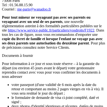
75008 Paris
Tel : 01.56.88.15.90
Courriel :
me-paris@wanadoo.fr
Pour tout mineur ne voyageant pas avec ses parents ou
voyageant avec un seul de ses parents
, une nouvelle
réglementation astreint à des formalités particulières publiées sur le
site
https://www.service-public.fr/particuliers/vosdroits/F1922
. Dans
tous les cas de figure, nous vous recommandons d'emporter une
copie du livret de famille et lorsque l'enfant ne voyage pas avec
ses deux parents une autorisation du deuxième parent
. Pour plus
de précisions consultez notre Service Clients.
Documents à fournir
Pour information à ce jour et sous toute réserve – à la garantie du
départ (ou environ 45 jours avant le départ) votre gestionnaire
reprendra contact avec vous pour vous confirmer les documents à
nous adresser
votre passeport (d'une validité de 6 mois après la date du
retour et comportant au moins 2 pages vierges en vis à vis). Il
vous sera restitué le jour du départ ;
le formulaire de demande de visa ci-joint complété, daté et
signé ;
deux photos d'identité identiques et récentes, datées de moins