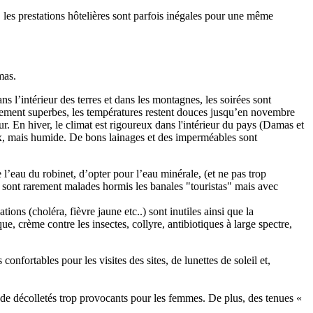
s, les prestations hôtelières sont parfois inégales pour une même
mas.
ans l’intérieur des terres et dans les montagnes, les soirées sont
galement superbes, les températures restent douces jusqu’en novembre
our. En hiver, le climat est rigoureux dans l'intérieur du pays (Damas et
, mais humide. De bons lainages et des imperméables sont
re l’eau du robinet, d’opter pour l’eau minérale, (et ne pas trop
rs sont rarement malades hormis les banales "touristas" mais avec
ons (choléra, fièvre jaune etc..) sont inutiles ainsi que la
e, crème contre les insectes, collyre, antibiotiques à large spectre,
nfortables pour les visites des sites, de lunettes de soleil et,
 ni de décolletés trop provocants pour les femmes. De plus, des tenues «