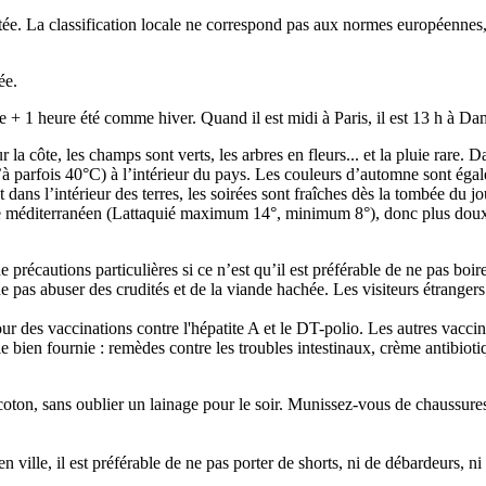
limitée. La classification locale ne correspond pas aux normes européenne
ée.
de + 1 heure été comme hiver. Quand il est midi à Paris, il est 13 h à Da
la côte, les champs sont verts, les arbres en fleurs... et la pluie rare. D
usqu’à parfois 40°C) à l’intérieur du pays. Les couleurs d’automne sont é
t dans l’intérieur des terres, les soirées sont fraîches dès la tombée du j
pe méditerranéen (Lattaquié maximum 14°, minimum 8°), donc plus doux
 de précautions particulières si ce n’est qu’il est préférable de ne pas boi
 ne pas abuser des crudités et de la viande hachée. Les visiteurs étrange
 des vaccinations contre l'hépatite A et le DT-polio. Les autres vaccinati
bien fournie : remèdes contre les troubles intestinaux, crème antibiotiqu
oton, sans oublier un lainage pour le soir. Munissez-vous de chaussures co
en ville, il est préférable de ne pas porter de shorts, ni de débardeurs,