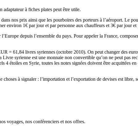
daptateur à fiches plates peut être utile.
s dans nos prix ainsi que les pourboires des porteurs à l’aéroport. Le pou
onner environ 1€ par jour et par personne aux chauffeurs et 3€ par jour et
er l’Europe depuis l’ensemble du pays. Pour appeler la France, composer
 EUR = 61,84 livres syriennes (octobre 2010). On peut changer des euro
a Livre syrienne est une monnaie non convertible qu’on ne peut pas rec
s 4 étoiles en Syrie, toutes les notes signées doivent être acquittées en d
choses à signaler : l’importation et l’exportation de devises est libre, s
s voyages, nos conférenciers et nos offres.