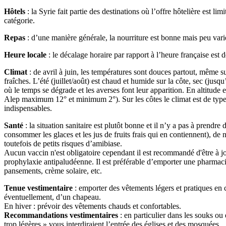
Hôtels
: la Syrie fait partie des destinations où l’offre hôtelière est 
catégorie.
Repas
: d’une manière générale, la nourriture est bonne mais peu vari
Heure locale
: le décalage horaire par rapport à l’heure française est 
Climat
: de avril à juin, les températures sont douces partout, même sur 
fraîches. L’été (juillet/août) est chaud et humide sur la côte, sec (j
où le temps se dégrade et les averses font leur apparition. En altitude e
Alep maximum 12° et minimum 2°). Sur les côtes le climat est de ty
indispensables.
Santé
: la situation sanitaire est plutôt bonne et il n’y a pas à prendre
consommer les glaces et les jus de fruits frais qui en contiennent), de
toutefois de petits risques d’amibiase.
Aucun vaccin n'est obligatoire cependant il est recommandé d'être à jour
prophylaxie antipaludéenne. Il est préférable d’emporter une pharmacie 
pansements, crème solaire, etc.
Tenue vestimentaire
: emporter des vêtements légers et pratiques en c
éventuellement, d’un chapeau.
En hiver : prévoir des vêtements chauds et confortables.
Recommandations vestimentaires
: en particulier dans les souks ou 
trop légères » vous interdiraient l’entrée des églises et des mosquées.