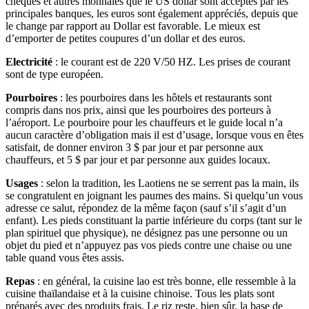
chèques et autres monnaies que le US dollar sont acceptés par les
principales banques, les euros sont également appréciés, depuis que
le change par rapport au Dollar est favorable. Le mieux est
d’emporter de petites coupures d’un dollar et des euros.
Electricité
: le courant est de 220 V/50 HZ. Les prises de courant
sont de type européen.
Pourboires
: les pourboires dans les hôtels et restaurants sont
compris dans nos prix, ainsi que les pourboires des porteurs à
l’aéroport. Le pourboire pour les chauffeurs et le guide local n’a
aucun caractère d’obligation mais il est d’usage, lorsque vous en êtes
satisfait, de donner environ 3 $ par jour et par personne aux
chauffeurs, et 5 $ par jour et par personne aux guides locaux.
Usages
: selon la tradition, les Laotiens ne se serrent pas la main, ils
se congratulent en joignant les paumes des mains. Si quelqu’un vous
adresse ce salut, répondez de la même façon (sauf s’il s’agit d’un
enfant). Les pieds constituant la partie inférieure du corps (tant sur le
plan spirituel que physique), ne désignez pas une personne ou un
objet du pied et n’appuyez pas vos pieds contre une chaise ou une
table quand vous êtes assis.
Repas
: en général, la cuisine lao est très bonne, elle ressemble à la
cuisine thaïlandaise et à la cuisine chinoise. Tous les plats sont
préparés avec des produits frais. Le riz reste, bien sûr, la base de