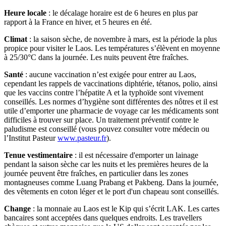
Heure locale
: le décalage horaire est de 6 heures en plus par
rapport à la France en hiver, et 5 heures en été.
Climat
: la saison sèche, de novembre à mars, est la période la plus
propice pour visiter le Laos. Les températures s’élèvent en moyenne
à 25/30°C dans la journée. Les nuits peuvent être fraîches.
Santé
: aucune vaccination n’est exigée pour entrer au Laos,
cependant les rappels de vaccinations diphtérie, tétanos, polio, ainsi
que les vaccins contre l’hépatite A et la typhoïde sont vivement
conseillés. Les normes d’hygiène sont différentes des nôtres et il est
utile d’emporter une pharmacie de voyage car les médicaments sont
difficiles à trouver sur place. Un traitement préventif contre le
paludisme est conseillé (vous pouvez consulter votre médecin ou
l’Institut Pasteur
www.pasteur.fr
).
Tenue vestimentaire
: il est nécessaire d'emporter un lainage
pendant la saison sèche car les nuits et les premières heures de la
journée peuvent être fraîches, en particulier dans les zones
montagneuses comme Luang Prabang et Pakbeng. Dans la journée,
des vêtements en coton léger et le port d'un chapeau sont conseillés.
Change
: la monnaie au Laos est le Kip qui s’écrit LAK. Les cartes
bancaires sont acceptées dans quelques endroits. Les travellers