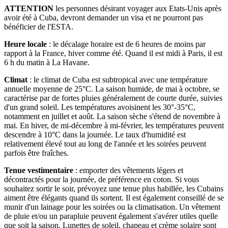
ATTENTION
les personnes désirant voyager aux Etats-Unis après
avoir été à Cuba, devront demander un visa et ne pourront pas
bénéficier de l'ESTA.
Heure locale
: le décalage horaire est de 6 heures de moins par
rapport à la France, hiver comme été. Quand il est midi à Paris, il est
6 h du matin à La Havane.
Climat
: le climat de Cuba est subtropical avec une température
annuelle moyenne de 25°C. La saison humide, de mai à octobre, se
caractérise par de fortes pluies généralement de courte durée, suivies
d'un grand soleil. Les températures avoisinent les 30°-35°C,
notamment en juillet et août. La saison sèche s'étend de novembre à
mai. En hiver, de mi-décembre à mi-février, les températures peuvent
descendre à 10°C dans la journée. Le taux d'humidité est
relativement élevé tout au long de l'année et les soirées peuvent
parfois être fraîches.
Tenue vestimentaire
: emporter des vêtements légers et
décontractés pour la journée, de préférence en coton. Si vous
souhaitez sortir le soir, prévoyez une tenue plus habillée, les Cubains
aiment être élégants quand ils sortent. Il est également conseillé de se
munir d'un lainage pour les soirées ou la climatisation. Un vêtement
de pluie et/ou un parapluie peuvent également s'avérer utiles quelle
que soit la saison. Lunettes de soleil, chapeau et crème solaire sont