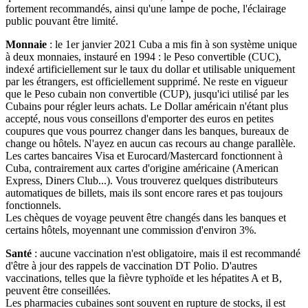
fortement recommandés, ainsi qu'une lampe de poche, l'éclairage
public pouvant être limité.
Monnaie
: le 1er janvier 2021 Cuba a mis fin à son système unique
à deux monnaies, instauré en 1994 : le Peso convertible (CUC),
indexé artificiellement sur le taux du dollar et utilisable uniquement
par les étrangers, est officiellement supprimé. Ne reste en vigueur
que le Peso cubain non convertible (CUP), jusqu'ici utilisé par les
Cubains pour régler leurs achats. Le Dollar américain n'étant plus
accepté, nous vous conseillons d'emporter des euros en petites
coupures que vous pourrez changer dans les banques, bureaux de
change ou hôtels. N'ayez en aucun cas recours au change parallèle.
Les cartes bancaires Visa et Eurocard/Mastercard fonctionnent à
Cuba, contrairement aux cartes d'origine américaine (American
Express, Diners Club...). Vous trouverez quelques distributeurs
automatiques de billets, mais ils sont encore rares et pas toujours
fonctionnels.
Les chèques de voyage peuvent être changés dans les banques et
certains hôtels, moyennant une commission d'environ 3%.
Santé
: aucune vaccination n'est obligatoire, mais il est recommandé
d'être à jour des rappels de vaccination DT Polio. D'autres
vaccinations, telles que la fièvre typhoïde et les hépatites A et B,
peuvent être conseillées.
Les pharmacies cubaines sont souvent en rupture de stocks, il est