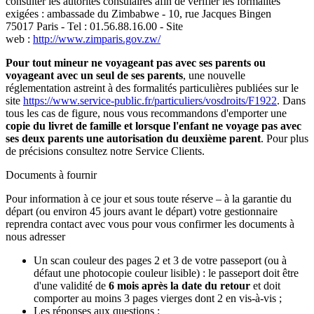
consulter les autorités consulaires afin de vérifier les formalités
exigées : ambassade du Zimbabwe - 10, rue Jacques Bingen
75017 Paris - Tel : 01.56.88.16.00 - Site
web :
http://www.zimparis.gov.zw/
Pour tout mineur ne voyageant pas avec ses parents ou
voyageant avec un seul de ses parents
, une nouvelle
réglementation astreint à des formalités particulières publiées sur le
site
https://www.service-public.fr/particuliers/vosdroits/F1922
. Dans
tous les cas de figure, nous vous recommandons d'emporter une
copie du livret de famille et lorsque l'enfant ne voyage pas avec
ses deux parents une autorisation du deuxième parent
. Pour plus
de précisions consultez notre Service Clients.
Documents à fournir
Pour information à ce jour et sous toute réserve – à la garantie du
départ (ou environ 45 jours avant le départ) votre gestionnaire
reprendra contact avec vous pour vous confirmer les documents à
nous adresser
Un scan couleur des pages 2 et 3 de votre passeport (ou à
défaut une photocopie couleur lisible) : le passeport doit être
d'une validité de
6 mois après la date du retour
et doit
comporter au moins 3 pages vierges dont 2 en vis-à-vis ;
Les réponses aux questions :