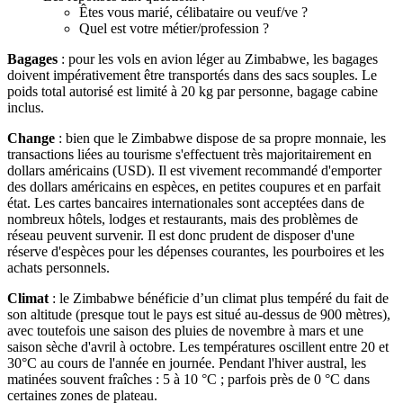
Êtes vous marié, célibataire ou veuf/ve ?
Quel est votre métier/profession ?
Bagages
: pour les vols en avion léger au Zimbabwe, les bagages
doivent impérativement être transportés dans des sacs souples. Le
poids total autorisé est limité à 20 kg par personne, bagage cabine
inclus.
Change
: bien que le Zimbabwe dispose de sa propre monnaie, les
transactions liées au tourisme s'effectuent très majoritairement en
dollars américains (USD). Il est vivement recommandé d'emporter
des dollars américains en espèces, en petites coupures et en parfait
état. Les cartes bancaires internationales sont acceptées dans de
nombreux hôtels, lodges et restaurants, mais des problèmes de
réseau peuvent survenir. Il est donc prudent de disposer d'une
réserve d'espèces pour les dépenses courantes, les pourboires et les
achats personnels.
Climat
: le Zimbabwe bénéficie d’un climat plus tempéré du fait de
son altitude (presque tout le pays est situé au-dessus de 900 mètres),
avec toutefois une saison des pluies de novembre à mars et une
saison sèche d'avril à octobre. Les températures oscillent entre 20 et
30°C au cours de l'année en journée. Pendant l'hiver austral, les
matinées souvent fraîches : 5 à 10 °C ; parfois près de 0 °C dans
certaines zones de plateau.