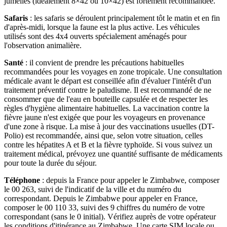
jumelles (idéalement 8×42 ou 10×42) est fortement recommandée.
Safaris
: les safaris se déroulent principalement tôt le matin et en fin
d'après-midi, lorsque la faune est la plus active. Les véhicules
utilisés sont des 4x4 ouverts spécialement aménagés pour
l'observation animalière.
Santé
: il convient de prendre les précautions habituelles
recommandées pour les voyages en zone tropicale. Une consultation
médicale avant le départ est conseillée afin d'évaluer l'intérêt d'un
traitement préventif contre le paludisme. Il est recommandé de ne
consommer que de l'eau en bouteille capsulée et de respecter les
règles d'hygiène alimentaire habituelles. La vaccination contre la
fièvre jaune n'est exigée que pour les voyageurs en provenance
d'une zone à risque. La mise à jour des vaccinations usuelles (DT-
Polio) est recommandée, ainsi que, selon votre situation, celles
contre les hépatites A et B et la fièvre typhoïde. Si vous suivez un
traitement médical, prévoyez une quantité suffisante de médicaments
pour toute la durée du séjour.
Téléphone
: depuis la France pour appeler le Zimbabwe, composer
le 00 263, suivi de l'indicatif de la ville et du numéro du
correspondant. Depuis le Zimbabwe pour appeler en France,
composer le 00 110 33, suivi des 9 chiffres du numéro de votre
correspondant (sans le 0 initial). Vérifiez auprès de votre opérateur
les conditions d'itinérance au Zimbabwe. Une carte SIM locale ou