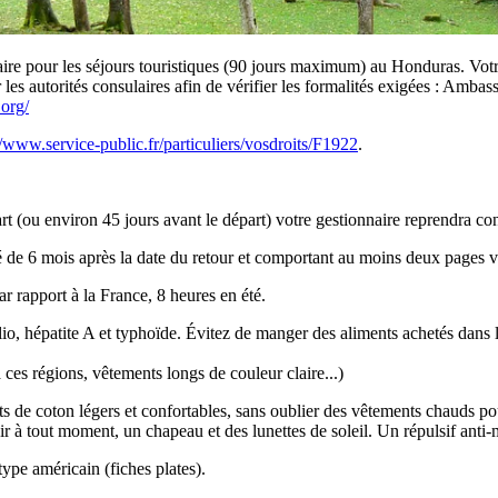
saire pour les séjours touristiques (90 jours maximum) au Honduras. Votre
er les autorités consulaires afin de vérifier les formalités exigées : Am
org/
//www.service-public.fr/particuliers/vosdroits/F1922
.
part (ou environ 45 jours avant le départ) votre gestionnaire reprendra 
é de 6 mois après la date du retour et comportant au moins deux pages vi
r rapport à la France, 8 heures en été.
olio, hépatite A et typhoïde. Évitez de manger des aliments achetés dans 
à ces régions, vêtements longs de couleur claire...)
s de coton légers et confortables, sans oublier des vêtements chauds po
 à tout moment, un chapeau et des lunettes de soleil. Un répulsif anti-m
type américain (fiches plates).