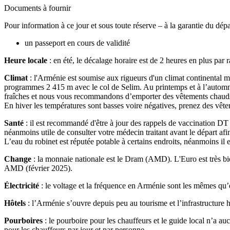
Documents à fournir
Pour information à ce jour et sous toute réserve – à la garantie du dé
un passeport en cours de validité
Heure locale
: en été, le décalage horaire est de 2 heures en plus par 
Climat
: l'Arménie est soumise aux rigueurs d'un climat continental mar
programmes 2 415 m avec le col de Selim. Au printemps et à l’automne, 
fraîches et nous vous recommandons d’emporter des vêtements chaud
En hiver les températures sont basses voire négatives, prenez des vête
Santé
: il est recommandé d'être à jour des rappels de vaccination DT 
néanmoins utile de consulter votre médecin traitant avant le départ afi
L’eau du robinet est réputée potable à certains endroits, néanmoins il
Change
: la monnaie nationale est le Dram (AMD). L'Euro est très bien
AMD (février 2025).
Électricité
: le voltage et la fréquence en Arménie sont les mêmes qu’
Hôtels
: l’Arménie s’ouvre depuis peu au tourisme et l’infrastructure 
Pourboires
: le pourboire pour les chauffeurs et le guide local n’a au
pour les chauffeurs par jour et par personne.