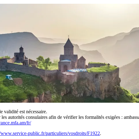
e validité est nécessaire.
r les autorités consulaires afin de vérifier les formalités exigées : amb
rance.mfa.am/fr/
//www.service-public.fr/particuliers/vosdroits/F1922
.