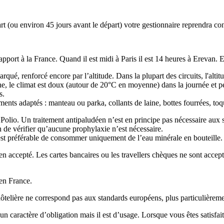
part (ou environ 45 jours avant le départ) votre gestionnaire reprendra 
rapport à la France. Quand il est midi à Paris il est 14 heures à Erevan. 
qué, renforcé encore par l’altitude. Dans la plupart des circuits, l'altit
le climat est doux (autour de 20°C en moyenne) dans la journée et peut 
s.
ments adaptés : manteau ou parka, collants de laine, bottes fourrées, toq
Polio. Un traitement antipaludéen n’est en principe pas nécessaire aux 
n de vérifier qu’aucune prophylaxie n’est nécessaire.
 est préférable de consommer uniquement de l’eau minérale en bouteille.
 accepté. Les cartes bancaires ou les travellers chèques ne sont accepté
en France.
hôtelière ne correspond pas aux standards européens, plus particulièreme
cun caractère d’obligation mais il est d’usage. Lorsque vous êtes satisf