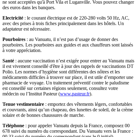
ne sont acceptées qu'à Port Vila et Luganville. Vous pouvez changer
des euros dans les banques.
Electricité
: le courant électrique est de 220-280 volts 50 Hz, AC,
avec des prises à trois fiches principalement dans les hôtels. Un
adaptateur est nécessaire.
Pourboires
: au Vanuatu, il n’est pas d’usage de donner des
pourboires. Les pourboires aux guides et aux chauffeurs sont laissés
à votre appréciation.
Santé
: aucune vaccination n’est exigée pour entrer au Vanuatu mais
il est vivement conseillé d'être à jour des rappels de vaccinations DT
Polio. Les normes d’hygiène sont différentes des nôtres et les
médicaments difficiles à trouver sur place, il est utile d’emporter une
pharmacie de voyage. Un traitement préventif contre le paludisme
est conseillé sur certaines régions seulement, consultez votre
médecin ou l’Institut Pasteur (
www.pasteur.fr
).
Tenue vestimentaire
: emportez des vêtements légers, confortables
et couvrants, ainsi qu’un chapeau, des lunettes de soleil, de la crème
solaire et de bonnes chaussures de marche.
Téléphone
: pour appeler Vanuatu depuis la France, composez 00
678 suivi du numéro du correspondant. Du Vanuatu vers la France :
00 33 suivi du numéro du correspondant (sans le 0 initial).