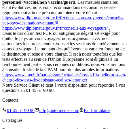
personnel (vacciné/non vacciné/guéri)
. Les mesures sanitaires
étant évolutives, nous vous recommandons de consulter ce site
régulièrement afin de préparer au mieux votre départ :
https://www.diplomatie.gouv.fr/fr/conseils-aux-voyageurs/conseils-
par-pays-destination/vanuatu/#
https://www.diplomatie.gouv.fr/fr/conseils-aux-voyageurs/
.
Dans le cas où un test PCR ou antigénique négatif est exigé pour
quitter le pays où vous voyagez, nous organisons avec nos
partenaires locaux les rendez-vous et les sessions de prélèvements au
cours du voyage. Le montant des prélèvements varie en fonction de
la destination et reste à votre charge. Il est à noter toutefois que les
tests effectués au sein de l'Union Européenne sont éligibles à un
remboursement partiel sous certaines conditions, nous vous invitons
à consulter le site de la CPAM pour de plus amples informations
https://www.ameli.fr/paris/assure/actualites/covid-19-quelle-prise-en-
charge-des-tests-de-depistage-realises-letranger
Notre Service Client se tient à votre disposition pour répondre à vos
questions au 01 45 61 90 90.
Contacts
01 45 61 90 90
info@intermedes.com
Par formulaire
Catalogues